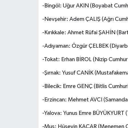
-Bingöl: Uğur AKIN (Boyabat Cumhu
-Nevşehir: Adem ÇALIŞ (Ağrı Cumhu
-Kırıkkale: Ahmet Rüfai ŞAHİN (Bar
-Adıyaman: Özgür ÇELBEK (Diyarbak
-Tokat: Erhan BİROL (Nizip Cumhuri
-Şırnak: Yusuf CANİK (Mustafakema
-Bilecik: Emre GENÇ (Bitlis Cumhur
-Erzincan: Mehmet AVCI (Samandağ
-Yalova: Yunus Emre BÜYÜKYURT (T
-Muş: Hüseyin KAÇAR (Menemen Cu