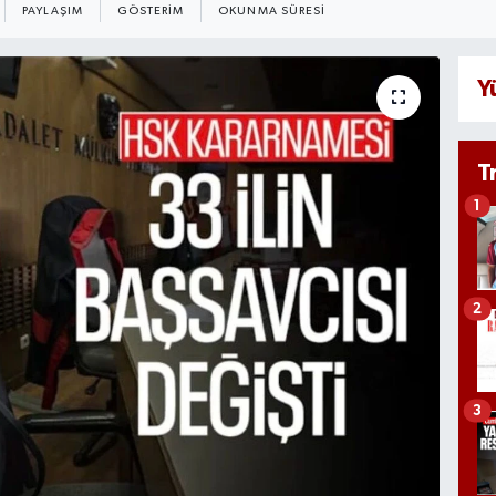
PAYLAŞIM
GÖSTERIM
OKUNMA SÜRESI
Y
T
1
2
3