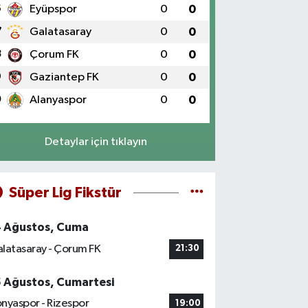
6
Eyüpspor
0
0
7
Galatasaray
0
0
8
Çorum FK
0
0
9
Gaziantep FK
0
0
0
Alanyaspor
0
0
Detaylar için tıklayın
Süper Lig Fikstür
4 Ağustos, Cuma
latasaray - Çorum FK
21:30
5 Ağustos, Cumartesi
nyaspor - Rizespor
19:00