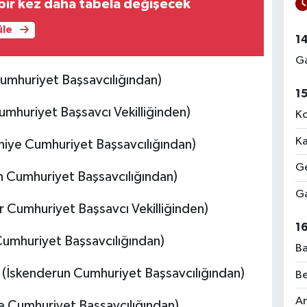
bir kez daha tabela değişecek
üle
1
Ga
mhuriyet Başsavcılığından)
1
mhuriyet Başsavcı Vekilliğinden)
Ko
Ka
iye Cumhuriyet Başsavcılığından)
Ge
 Cumhuriyet Başsavcılığından)
Ga
r Cumhuriyet Başsavcı Vekilliğinden)
1
Cumhuriyet Başsavcılığından)
Ba
skenderun Cumhuriyet Başsavcılığından)
Be
Am
 Cumhuriyet Başsavcılığından)