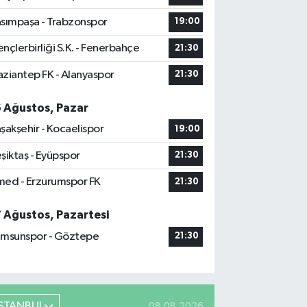
sımpaşa - Trabzonspor
19:00
nçlerbirliği S.K. - Fenerbahçe
21:30
ziantep FK - Alanyaspor
21:30
6 Ağustos, Pazar
şakşehir - Kocaelispor
19:00
şiktaş - Eyüpspor
21:30
ed - Erzurumspor FK
21:30
7 Ağustos, Pazartesi
msunspor - Göztepe
21:30
İSTANBUL
08.08.2026