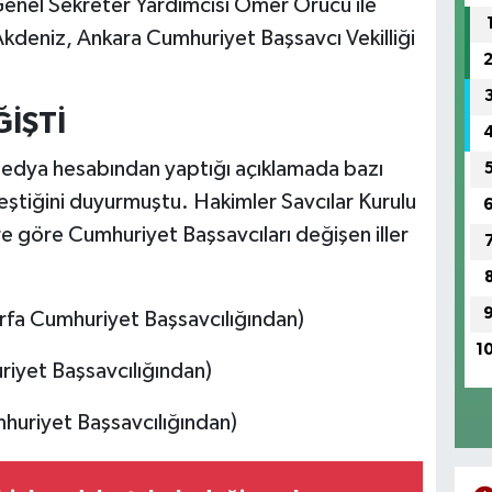
Genel Sekreter Yardımcısı Ömer Örücü ile
deniz, Ankara Cumhuriyet Başsavcı Vekilliği
ĞİŞTİ
medya hesabından yaptığı açıklamada bazı
leştiğini duyurmuştu. Hakimler Savcılar Kurulu
re göre Cumhuriyet Başsavcıları değişen iller
fa Cumhuriyet Başsavcılığından)
1
iyet Başsavcılığından)
mhuriyet Başsavcılığından)