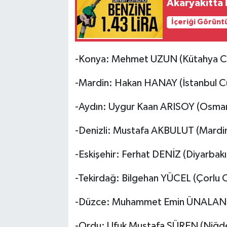
Akaryakıtta 
İçeriği Görünt
-Konya: Mehmet UZUN (Kütahya Cu
-Mardin: Hakan HANAY (İstanbul Cu
-Aydın: Uygur Kaan ARISOY (Osman
-Denizli: Mustafa AKBULUT (Mardin
-Eskişehir: Ferhat DENİZ (Diyarbakı
-Tekirdağ: Bilgehan YÜCEL (Çorlu 
-Düzce: Muhammet Emin ÜNALAN (İ
-Ordu: Ufuk Mustafa SÜREN (Niğde