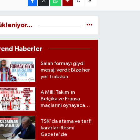
A
A
ükleniyor...
rend Haberler
Salah formayı giydi
mesajı verdi: Bize her
yer Trabzon
A Milli Takım'ın
Belçika ve Fransa
maçlarını oynayacağı
statlar açıklandı
TSK'da atama ve terfi
kararları Resmi
Gazete'de