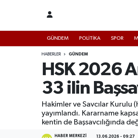
İstanbul Nöbetçi Eczaneler
GÜNDEM
POLİTİKA
SPOR
M
İstanbul Hava Durumu
İstanbul Namaz Vakitleri
HABERLER
GÜNDEM
HSK 2026 An
İstanbul Trafik Yoğunluk Haritası
33 ilin Başsa
Süper Lig Puan Durumu ve Fikstür
Tüm Manşetler
Hakimler ve Savcılar Kurulu (
yayımlandı. Kararname kapsam
Son Dakika Haberleri
kentin de Başsavcılığında değ
Haber Arşivi
HABER MERKEZI
13.06.2026 - 09:27