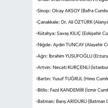
-Sinop: Olcay AKSOY (Bafra Cumhur
-Çanakkale: Dr. Ali ÖZTÜRK (Alany
-Kütahya: Savaş KILIÇ (Eskişehir Cu
-Niğde: Aydın TUNCAY (Alaşehir Cu
-Ağrı: İbrahim YUSUFOĞLU (Erzuru
-Artvin: Necati KURÇENLİ (İstanbu
-Bartın: Yusuf TUĞRUL (Hınıs Cumhu
-Bitlis: Fazıl KANDEMİR (İzmir Cumh
-Batman: Barış ARIDURU (Batman Cu