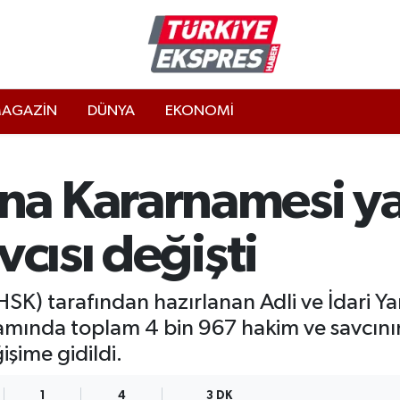
AGAZİN
DÜNYA
EKONOMİ
a Kararnamesi ya
vcısı değişti
HSK) tarafından hazırlanan Adli ve İdari Y
ında toplam 4 bin 967 hakim ve savcının 
işime gidildi.
1
4
3 DK