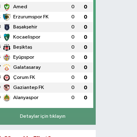
1
Amed
0
0
2
Erzurumspor FK
0
0
3
Başakşehir
0
0
4
Kocaelispor
0
0
5
Beşiktaş
0
0
6
Eyüpspor
0
0
7
Galatasaray
0
0
8
Çorum FK
0
0
9
Gaziantep FK
0
0
0
Alanyaspor
0
0
Detaylar için tıklayın