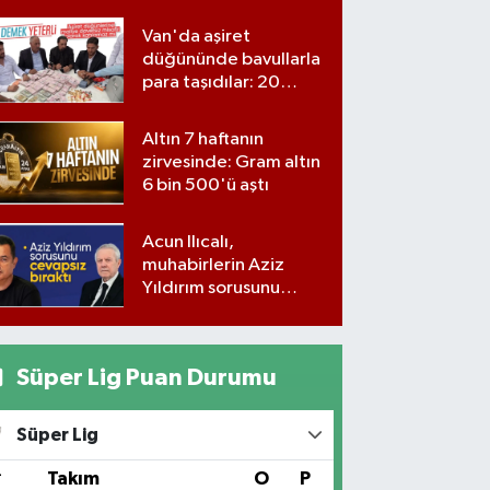
Van'da aşiret
düğününde bavullarla
para taşıdılar: 20
milyon lira para,
kilolarla altın
Altın 7 haftanın
zirvesinde: Gram altın
6 bin 500'ü aştı
Acun Ilıcalı,
muhabirlerin Aziz
Yıldırım sorusunu
yanıtsız bıraktı
Süper Lig Puan Durumu
Süper Lig
#
Takım
O
P