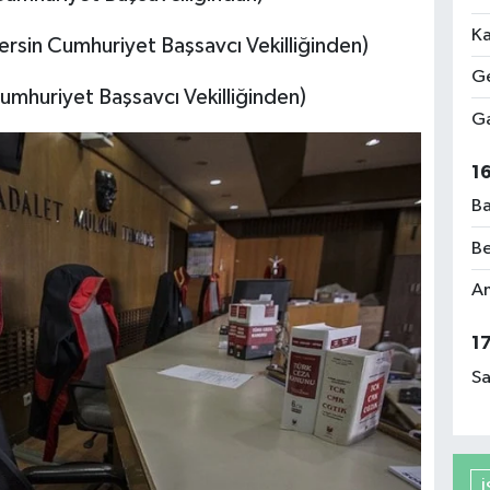
Ka
sin Cumhuriyet Başsavcı Vekilliğinden)
Ge
mhuriyet Başsavcı Vekilliğinden)
Ga
1
Ba
Be
Am
1
Sa