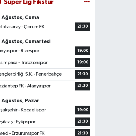
Süper Lig Fikstür
4 Ağustos, Cuma
latasaray - Çorum FK
21:30
5 Ağustos, Cumartesi
nyaspor - Rizespor
19:00
sımpaşa - Trabzonspor
19:00
nçlerbirliği S.K. - Fenerbahçe
21:30
ziantep FK - Alanyaspor
21:30
6 Ağustos, Pazar
şakşehir - Kocaelispor
19:00
şiktaş - Eyüpspor
21:30
ed - Erzurumspor FK
21:30