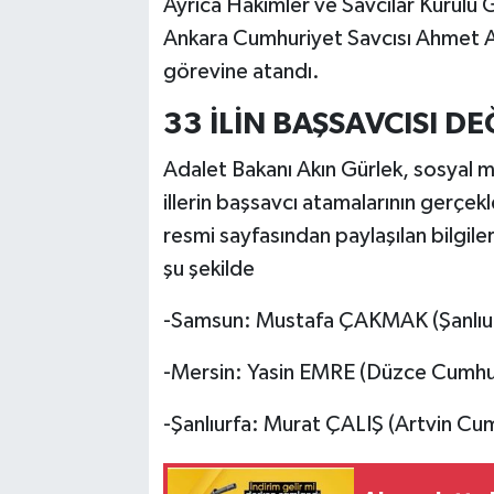
Ayrıca Hakimler ve Savcılar Kurulu 
Ankara Cumhuriyet Savcısı Ahmet Ak
görevine atandı.
33 İLİN BAŞSAVCISI DE
Adalet Bakanı Akın Gürlek, sosyal 
illerin başsavcı atamalarının gerçek
resmi sayfasından paylaşılan bilgile
şu şekilde
-Samsun: Mustafa ÇAKMAK (Şanlıur
-Mersin: Yasin EMRE (Düzce Cumhur
-Şanlıurfa: Murat ÇALIŞ (Artvin Cu