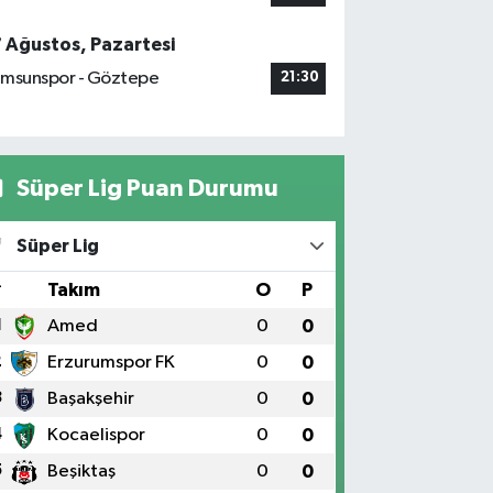
7 Ağustos, Pazartesi
msunspor - Göztepe
21:30
Süper Lig Puan Durumu
Süper Lig
#
Takım
O
P
1
Amed
0
0
2
Erzurumspor FK
0
0
3
Başakşehir
0
0
4
Kocaelispor
0
0
5
Beşiktaş
0
0