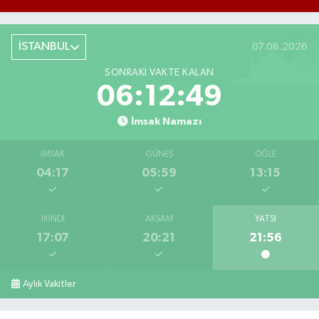
İSTANBUL
07.08.2026
SONRAKI VAKTE KALAN
06:12:48
İmsak Namazı
İMSAK
GÜNEŞ
ÖĞLE
04:17
05:59
13:15
İKINDI
AKŞAM
YATSI
17:07
20:21
21:56
Aylık Vakitler