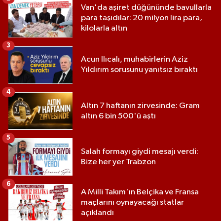
Van'da aşiret düğününde bavullarla
para taşıdılar: 20 milyon lira para,
kilolarla altın
3
Acun Ilıcalı, muhabirlerin Aziz
Yıldırım sorusunu yanıtsız bıraktı
4
Altın 7 haftanın zirvesinde: Gram
altın 6 bin 500'ü aştı
5
Salah formayı giydi mesajı verdi:
Bize her yer Trabzon
6
A Milli Takım'ın Belçika ve Fransa
maçlarını oynayacağı statlar
açıklandı