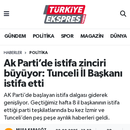
İstanbul Nöbetçi Eczaneler
GÜNDEM
POLİTİKA
SPOR
MAGAZİN
DÜNYA
İstanbul Hava Durumu
İstanbul Namaz Vakitleri
HABERLER
POLİTİKA
Ak Parti’de istifa zinciri
İstanbul Trafik Yoğunluk Haritası
büyüyor: Tunceli İl Başkanı
Süper Lig Puan Durumu ve Fikstür
istifa etti
AK Parti’de başlayan istifa dalgası giderek
Tüm Manşetler
genişliyor. Geçtiğimiz hafta 8 il başkanının istifa
ettiği parti teşkilatlarında bu kez İzmir ve
Son Dakika Haberleri
Tunceli’den peş peşe ayrılık haberleri geldi.
Haber Arşivi