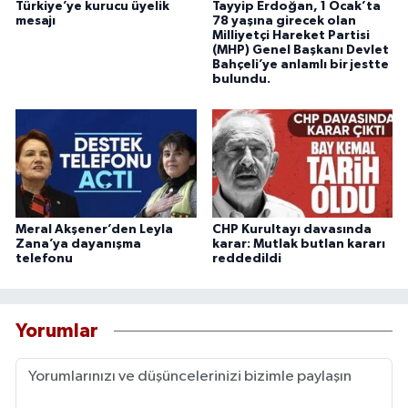
Türkiye’ye kurucu üyelik
Tayyip Erdoğan, 1 Ocak’ta
mesajı
78 yaşına girecek olan
Milliyetçi Hareket Partisi
(MHP) Genel Başkanı Devlet
Bahçeli’ye anlamlı bir jestte
bulundu.
Meral Akşener’den Leyla
CHP Kurultayı davasında
Zana’ya dayanışma
karar: Mutlak butlan kararı
telefonu
reddedildi
Yorumlar