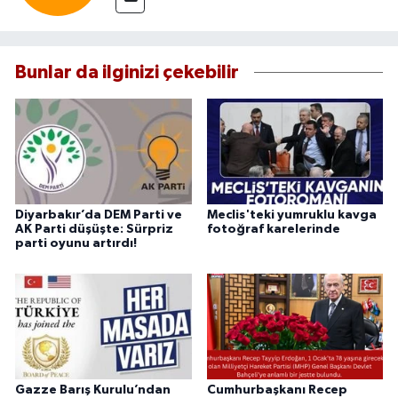
Bunlar da ilginizi çekebilir
Diyarbakır’da DEM Parti ve
Meclis'teki yumruklu kavga
AK Parti düşüşte: Sürpriz
fotoğraf karelerinde
parti oyunu artırdı!
Gazze Barış Kurulu’ndan
Cumhurbaşkanı Recep