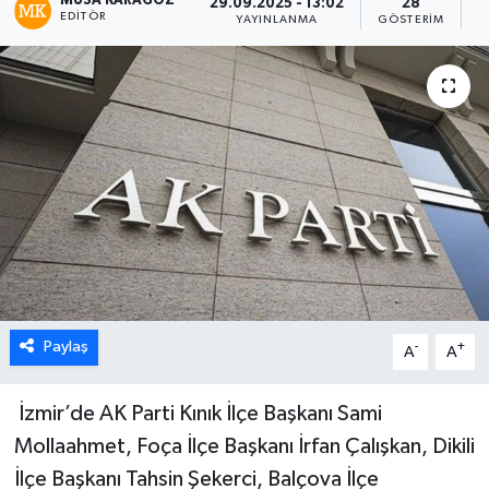
MUSA KARAGÖZ
29.09.2025 - 13:02
28
EDITÖR
YAYINLANMA
GÖSTERIM
O
Paylaş
-
+
A
A
İzmir’de AK Parti Kınık İlçe Başkanı Sami
Mollaahmet, Foça İlçe Başkanı İrfan Çalışkan, Dikili
İlçe Başkanı Tahsin Şekerci, Balçova İlçe