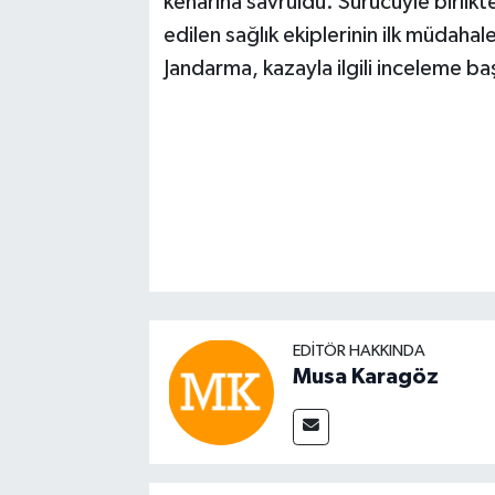
kenarına savruldu. Sürücüyle birlikte
edilen sağlık ekiplerinin ilk müdaha
Jandarma, kazayla ilgili inceleme baş
EDITÖR HAKKINDA
Musa Karagöz