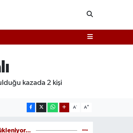
lı
ulduğu kazada 2 kişi
-
+
A
A
ükleniyor...