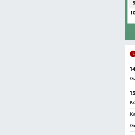
1
1
Ga
1
Ko
Ka
Ge