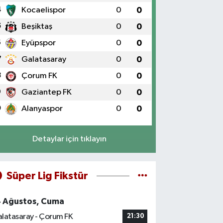
4
Kocaelispor
0
0
5
Beşiktaş
0
0
6
Eyüpspor
0
0
7
Galatasaray
0
0
8
Çorum FK
0
0
9
Gaziantep FK
0
0
0
Alanyaspor
0
0
Detaylar için tıklayın
Süper Lig Fikstür
4 Ağustos, Cuma
latasaray - Çorum FK
21:30