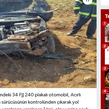
T
1
2
3
4
ndeki 34 FJJ 240 plakalı otomobil, Acırlı
 sürücüsünün kontrolünden çıkarak yol