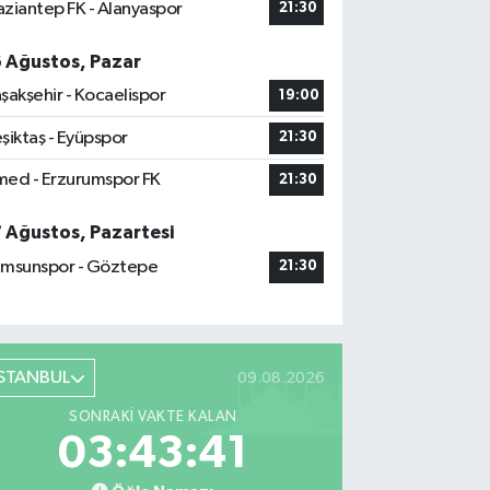
ziantep FK - Alanyaspor
21:30
6 Ağustos, Pazar
şakşehir - Kocaelispor
19:00
şiktaş - Eyüpspor
21:30
ed - Erzurumspor FK
21:30
7 Ağustos, Pazartesi
msunspor - Göztepe
21:30
İSTANBUL
09.08.2026
SONRAKI VAKTE KALAN
03:43:40