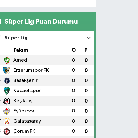
Süper Lig Puan Durumu
Süper Lig
#
Takım
O
P
1
Amed
0
0
2
Erzurumspor FK
0
0
3
Başakşehir
0
0
4
Kocaelispor
0
0
5
Beşiktaş
0
0
6
Eyüpspor
0
0
7
Galatasaray
0
0
8
Çorum FK
0
0