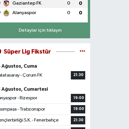
9
Gaziantep FK
0
0
0
Alanyaspor
0
0
Detaylar için tıklayın
Süper Lig Fikstür
4 Ağustos, Cuma
latasaray - Çorum FK
21:30
5 Ağustos, Cumartesi
nyaspor - Rizespor
19:00
sımpaşa - Trabzonspor
19:00
nçlerbirliği S.K. - Fenerbahçe
21:30