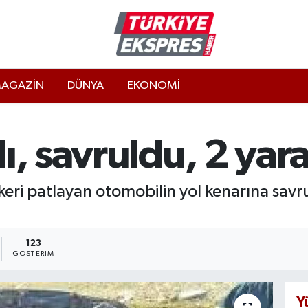
AGAZİN
DÜNYA
EKONOMİ
ı, savruldu, 2 yara
keri patlayan otomobilin yol kenarına savr
123
GÖSTERIM
Y