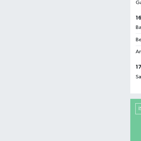
Ga
1
Ba
Be
Am
1
Sa