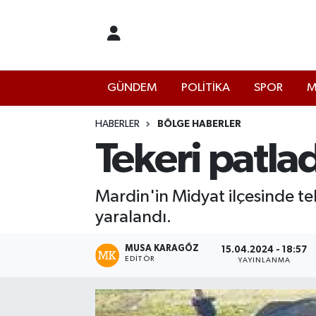
İstanbul Nöbetçi Eczaneler
GÜNDEM
POLİTİKA
SPOR
M
İstanbul Hava Durumu
İstanbul Namaz Vakitleri
HABERLER
BÖLGE HABERLER
Tekeri patlad
İstanbul Trafik Yoğunluk Haritası
Mardin'in Midyat ilçesinde te
Süper Lig Puan Durumu ve Fikstür
yaralandı.
Tüm Manşetler
MUSA KARAGÖZ
15.04.2024 - 18:57
EDITÖR
YAYINLANMA
Son Dakika Haberleri
Haber Arşivi