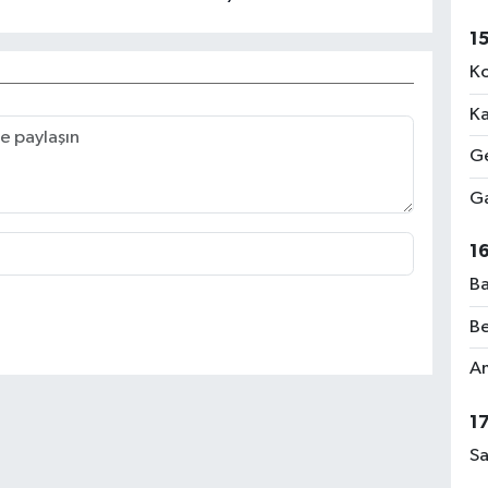
1
Ko
Ka
Ge
Ga
1
Ba
Be
Am
1
Sa