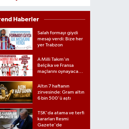
rend Haberler
Salah formayı giydi
mesajı verdi: Bize her
yer Trabzon
A Milli Takım'ın
Belçika ve Fransa
maçlarını oynayacağı
statlar açıklandı
Altın 7 haftanın
zirvesinde: Gram altın
6 bin 500'ü aştı
TSK'da atama ve terfi
kararları Resmi
Gazete'de