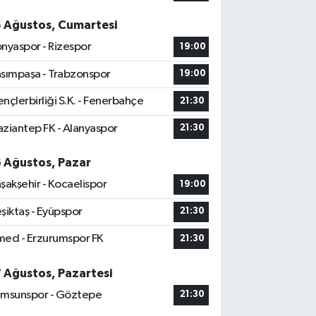
5 Ağustos, Cumartesi
nyaspor - Rizespor
19:00
sımpaşa - Trabzonspor
19:00
nçlerbirliği S.K. - Fenerbahçe
21:30
ziantep FK - Alanyaspor
21:30
6 Ağustos, Pazar
şakşehir - Kocaelispor
19:00
şiktaş - Eyüpspor
21:30
ed - Erzurumspor FK
21:30
7 Ağustos, Pazartesi
msunspor - Göztepe
21:30