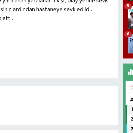
 yaralanan yaralanan 1 kişi, olay yerine sevk
5
lesinin ardından hastaneye sevk edildi.
lattı.
6