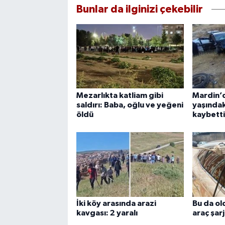
Bunlar da ilginizi çekebilir
Mezarlıkta katliam gibi
Mardin’d
saldırı: Baba, oğlu ve yeğeni
yaşındak
öldü
kaybetti
İki köy arasında arazi
Bu da ol
kavgası: 2 yaralı
araç şar