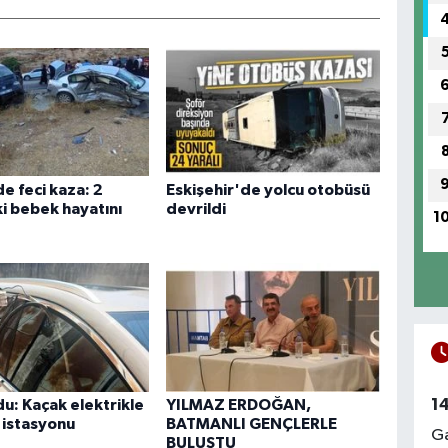
e feci kaza: 2
Eskişehir'de yolcu otobüsü
i bebek hayatını
devrildi
1
1
du: Kaçak elektrikle
YILMAZ ERDOĞAN,
j istasyonu
BATMANLI GENÇLERLE
Ga
BULUŞTU