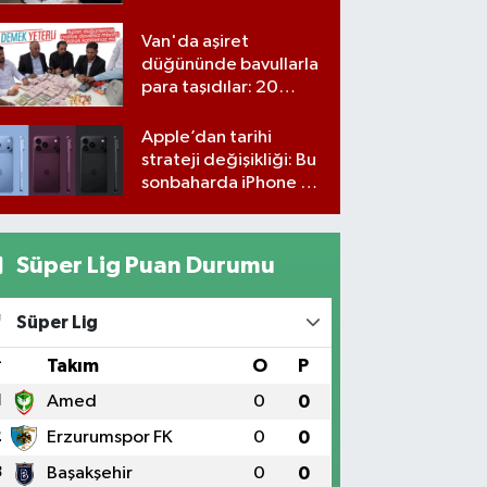
Van'da aşiret
düğününde bavullarla
para taşıdılar: 20
milyon lira para,
kilolarla altın
Apple’dan tarihi
strateji değişikliği: Bu
sonbaharda iPhone 18
gelmiyor
Süper Lig Puan Durumu
Süper Lig
#
Takım
O
P
1
Amed
0
0
2
Erzurumspor FK
0
0
3
Başakşehir
0
0