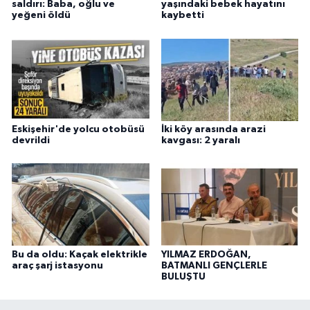
saldırı: Baba, oğlu ve
yaşındaki bebek hayatını
yeğeni öldü
kaybetti
Eskişehir'de yolcu otobüsü
İki köy arasında arazi
devrildi
kavgası: 2 yaralı
Bu da oldu: Kaçak elektrikle
YILMAZ ERDOĞAN,
araç şarj istasyonu
BATMANLI GENÇLERLE
BULUŞTU