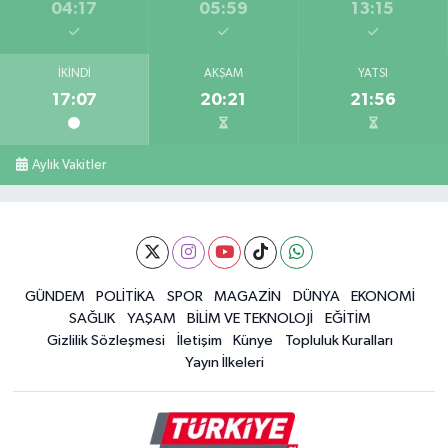
04:17
05:59
13:15
İKINDI
AKŞAM
YATSI
17:07
20:21
21:56
Aylık Vakitler
GÜNDEM
POLİTİKA
SPOR
MAGAZİN
DÜNYA
EKONOMİ
SAĞLIK
YAŞAM
BİLİM VE TEKNOLOJİ
EĞİTİM
Gizlilik Sözleşmesi
İletişim
Künye
Topluluk Kuralları
Yayın İlkeleri