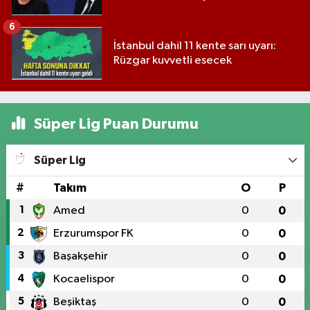
6
İstanbul dahil 11 kente sarı uyarı:
Rüzgar kuvvetli esecek
Süper Lig Puan Durumu
Süper Lig
#
Takım
O
P
1
Amed
0
0
2
Erzurumspor FK
0
0
3
Başakşehir
0
0
4
Kocaelispor
0
0
5
Beşiktaş
0
0