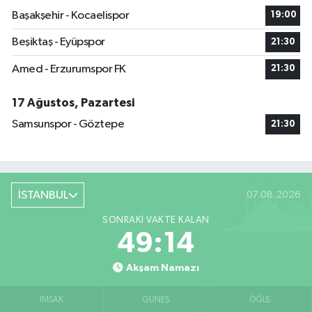
Başakşehir - Kocaelispor
19:00
Beşiktaş - Eyüpspor
21:30
Amed - Erzurumspor FK
21:30
17 Ağustos, Pazartesi
Samsunspor - Göztepe
21:30
İSTANBUL
07.08.2026
SONRAKI VAKTE KALAN
49:13
Akşam Namazı
İMSAK
GÜNEŞ
ÖĞLE