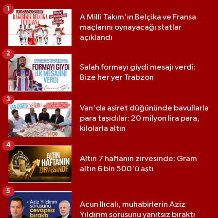
1
A Milli Takım'ın Belçika ve Fransa
maçlarını oynayacağı statlar
açıklandı
2
Salah formayı giydi mesajı verdi:
Bize her yer Trabzon
3
Van'da aşiret düğününde bavullarla
para taşıdılar: 20 milyon lira para,
kilolarla altın
4
Altın 7 haftanın zirvesinde: Gram
altın 6 bin 500'ü aştı
5
Acun Ilıcalı, muhabirlerin Aziz
Yıldırım sorusunu yanıtsız bıraktı