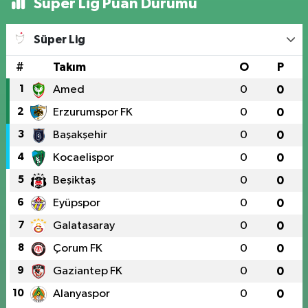
Süper Lig Puan Durumu
Süper Lig
#
Takım
O
P
1
Amed
0
0
2
Erzurumspor FK
0
0
3
Başakşehir
0
0
4
Kocaelispor
0
0
5
Beşiktaş
0
0
6
Eyüpspor
0
0
7
Galatasaray
0
0
8
Çorum FK
0
0
9
Gaziantep FK
0
0
10
Alanyaspor
0
0