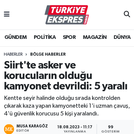
İstanbul Nöbetçi Eczaneler
GÜNDEM
POLİTİKA
SPOR
MAGAZİN
DÜNYA
İstanbul Hava Durumu
İstanbul Namaz Vakitleri
HABERLER
BÖLGE HABERLER
Siirt'te asker ve
İstanbul Trafik Yoğunluk Haritası
korucuların olduğu
Süper Lig Puan Durumu ve Fikstür
kamyonet devrildi: 5 yaralı
Kentte seyir halinde olduğu sırada kontrolden
Tüm Manşetler
çıkarak kaza yapan kamyonetteki 1'i uzman çavuş,
4'ü güvenlik korucusu 5 kişi yaralandı.
Son Dakika Haberleri
MUSA KARAGÖZ
18.08.2023 - 11:17
99
Haber Arşivi
EDITÖR
YAYINLANMA
GÖSTERIM