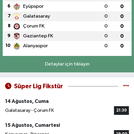
6
Eyüpspor
0
0
7
Galatasaray
0
0
8
Çorum FK
0
0
9
Gaziantep FK
0
0
10
Alanyaspor
0
0
Detaylar için tıklayın
Süper Lig Fikstür
14 Ağustos, Cuma
Galatasaray - Çorum FK
21:30
15 Ağustos, Cumartesi