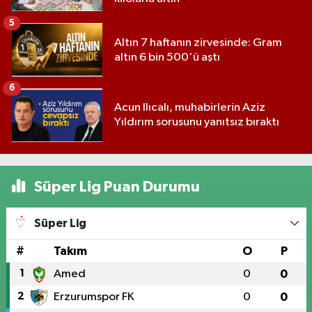
5
Altın 7 haftanın zirvesinde: Gram
altın 6 bin 500'ü aştı
6
Acun Ilıcalı, muhabirlerin Aziz
Yıldırım sorusunu yanıtsız bıraktı
Süper Lig Puan Durumu
Süper Lig
#
Takım
O
P
1
Amed
0
0
2
Erzurumspor FK
0
0