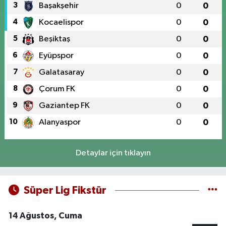
3
Başakşehir
0
0
4
Kocaelispor
0
0
5
Beşiktaş
0
0
6
Eyüpspor
0
0
7
Galatasaray
0
0
8
Çorum FK
0
0
9
Gaziantep FK
0
0
10
Alanyaspor
0
0
Detaylar için tıklayın
Süper Lig Fikstür
14 Ağustos, Cuma