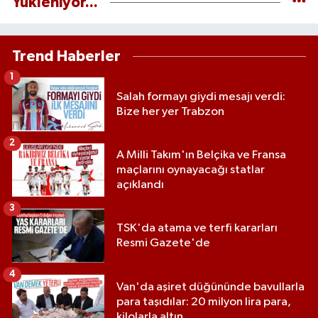
Yükleniyor...
Trend Haberler
1
Salah formayı giydi mesajı verdi:
Bize her yer Trabzon
2
A Milli Takım'ın Belçika ve Fransa
maçlarını oynayacağı statlar
açıklandı
3
TSK'da atama ve terfi kararları
Resmi Gazete'de
4
Van'da aşiret düğününde bavullarla
para taşıdılar: 20 milyon lira para,
kilolarla altın