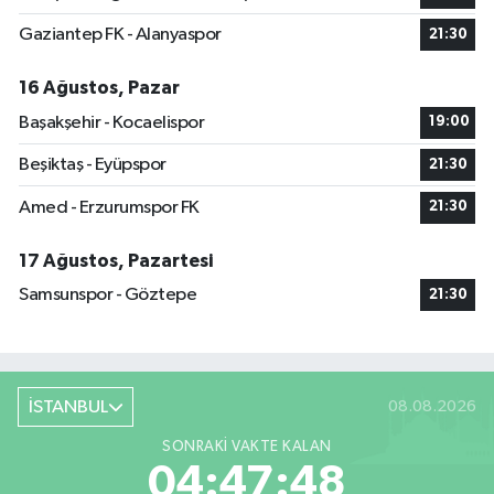
Gaziantep FK - Alanyaspor
21:30
16 Ağustos, Pazar
Başakşehir - Kocaelispor
19:00
Beşiktaş - Eyüpspor
21:30
Amed - Erzurumspor FK
21:30
17 Ağustos, Pazartesi
Samsunspor - Göztepe
21:30
İSTANBUL
08.08.2026
SONRAKI VAKTE KALAN
04:47:47