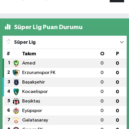
Süper Lig Puan Durumu
Süper Lig
#
Takım
O
P
1
Amed
0
0
2
Erzurumspor FK
0
0
3
Başakşehir
0
0
4
Kocaelispor
0
0
5
Beşiktaş
0
0
6
Eyüpspor
0
0
7
Galatasaray
0
0