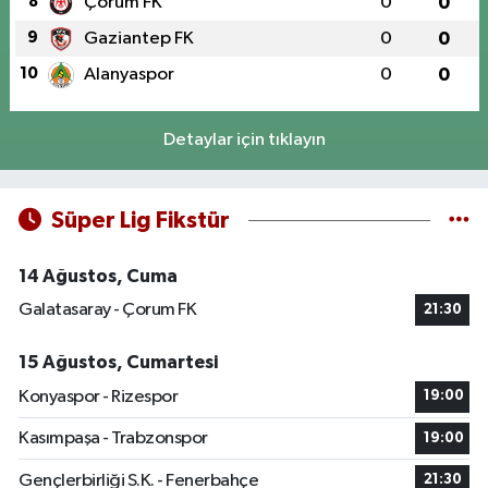
8
Çorum FK
0
0
9
Gaziantep FK
0
0
10
Alanyaspor
0
0
Detaylar için tıklayın
Süper Lig Fikstür
14 Ağustos, Cuma
Galatasaray - Çorum FK
21:30
15 Ağustos, Cumartesi
Konyaspor - Rizespor
19:00
Kasımpaşa - Trabzonspor
19:00
Gençlerbirliği S.K. - Fenerbahçe
21:30