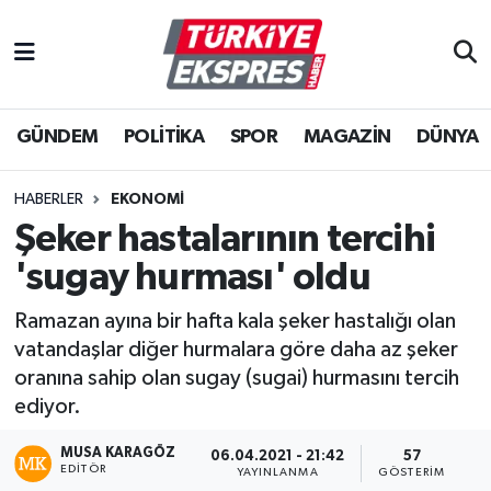
İstanbul Nöbetçi Eczaneler
GÜNDEM
POLİTİKA
SPOR
MAGAZİN
DÜNYA
İstanbul Hava Durumu
İstanbul Namaz Vakitleri
HABERLER
EKONOMİ
Şeker hastalarının tercihi
İstanbul Trafik Yoğunluk Haritası
'sugay hurması' oldu
Süper Lig Puan Durumu ve Fikstür
Ramazan ayına bir hafta kala şeker hastalığı olan
vatandaşlar diğer hurmalara göre daha az şeker
Tüm Manşetler
oranına sahip olan sugay (sugai) hurmasını tercih
ediyor.
Son Dakika Haberleri
MUSA KARAGÖZ
06.04.2021 - 21:42
57
EDITÖR
Haber Arşivi
YAYINLANMA
GÖSTERIM