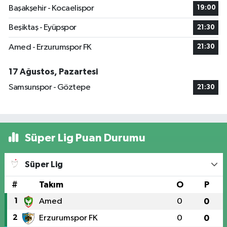
Başakşehir - Kocaelispor
19:00
Beşiktaş - Eyüpspor
21:30
Amed - Erzurumspor FK
21:30
17 Ağustos, Pazartesi
Samsunspor - Göztepe
21:30
Süper Lig Puan Durumu
Süper Lig
#
Takım
O
P
1
Amed
0
0
2
Erzurumspor FK
0
0