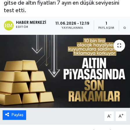
gitse de altın fiyatları 7 ayın en düşük seviyesini
test etti.
HABER MERKEZI
11.06.2026 - 12:19
1
EDITÖR
YAYINLANMA
PAYLAŞIM
GÖS
Paylaş
-
+
A
A