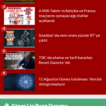
3
A Milli Takım'ın Belçika ve Fransa
maçlarını oynayacağı statlar
açıklandı
4
İstanbul'da nem oranı yüzde 97'ye
çıktı!
5
TSK'da atama ve terfi kararları
Resmi Gazete'de
6
12 Ağustos Güneş tutulması: Yeni bir
döngü başlıyor
Süper Lig Puan Durumu