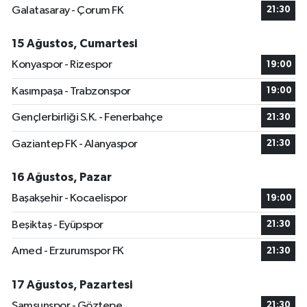
Galatasaray - Çorum FK
21:30
15 Ağustos, Cumartesi
Konyaspor - Rizespor
19:00
Kasımpaşa - Trabzonspor
19:00
Gençlerbirliği S.K. - Fenerbahçe
21:30
Gaziantep FK - Alanyaspor
21:30
16 Ağustos, Pazar
Başakşehir - Kocaelispor
19:00
Beşiktaş - Eyüpspor
21:30
Amed - Erzurumspor FK
21:30
17 Ağustos, Pazartesi
Samsunspor - Göztepe
21:30