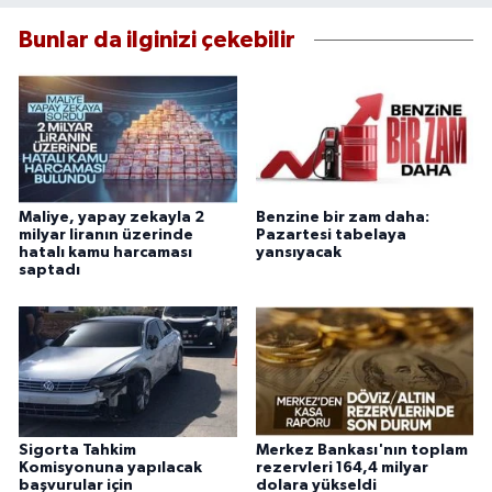
Bunlar da ilginizi çekebilir
Maliye, yapay zekayla 2
Benzine bir zam daha:
milyar liranın üzerinde
Pazartesi tabelaya
hatalı kamu harcaması
yansıyacak
saptadı
Sigorta Tahkim
Merkez Bankası'nın toplam
Komisyonuna yapılacak
rezervleri 164,4 milyar
başvurular için
dolara yükseldi