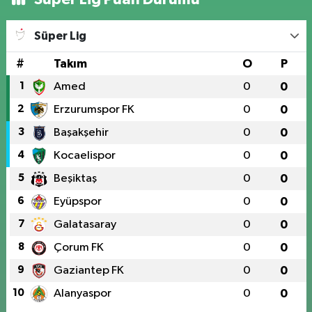
Süper Lig
#
Takım
O
P
1
Amed
0
0
2
Erzurumspor FK
0
0
3
Başakşehir
0
0
4
Kocaelispor
0
0
5
Beşiktaş
0
0
6
Eyüpspor
0
0
7
Galatasaray
0
0
8
Çorum FK
0
0
9
Gaziantep FK
0
0
10
Alanyaspor
0
0