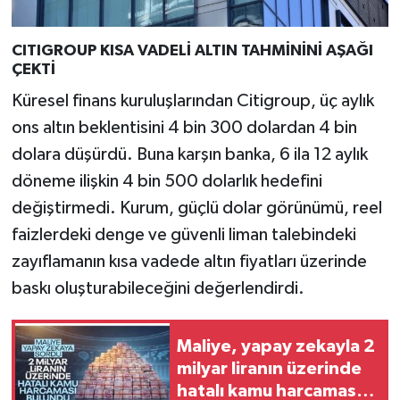
CITIGROUP KISA VADELİ ALTIN TAHMİNİNİ AŞAĞI
ÇEKTİ
Küresel finans kuruluşlarından Citigroup, üç aylık
ons altın beklentisini 4 bin 300 dolardan 4 bin
dolara düşürdü. Buna karşın banka, 6 ila 12 aylık
döneme ilişkin 4 bin 500 dolarlık hedefini
değiştirmedi. Kurum, güçlü dolar görünümü, reel
faizlerdeki denge ve güvenli liman talebindeki
zayıflamanın kısa vadede altın fiyatları üzerinde
baskı oluşturabileceğini değerlendirdi.
Maliye, yapay zekayla 2
milyar liranın üzerinde
hatalı kamu harcaması