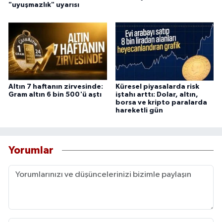
"uyuşmazlık" uyarısı
Altın 7 haftanın zirvesinde:
Küresel piyasalarda risk
Gram altın 6 bin 500'ü aştı
iştahı arttı: Dolar, altın,
borsa ve kripto paralarda
hareketli gün
Yorumlar