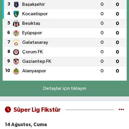
3
Başakşehir
0
0
4
Kocaelispor
0
0
5
Beşiktaş
0
0
6
Eyüpspor
0
0
7
Galatasaray
0
0
8
Çorum FK
0
0
9
Gaziantep FK
0
0
10
Alanyaspor
0
0
Detaylar için tıklayın
Süper Lig Fikstür
14 Ağustos, Cuma