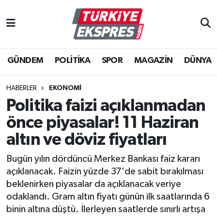
İstanbul Nöbetçi Eczaneler
GÜNDEM
POLİTİKA
SPOR
MAGAZİN
DÜNYA
İstanbul Hava Durumu
İstanbul Namaz Vakitleri
HABERLER
EKONOMİ
Politika faizi açıklanmadan
İstanbul Trafik Yoğunluk Haritası
önce piyasalar! 11 Haziran
Süper Lig Puan Durumu ve Fikstür
altın ve döviz fiyatları
Bugün yılın dördüncü Merkez Bankası faiz kararı
Tüm Manşetler
açıklanacak. Faizin yüzde 37'de sabit bırakılması
beklenirken piyasalar da açıklanacak veriye
Son Dakika Haberleri
odaklandı. Gram altın fiyatı günün ilk saatlarında 6
binin altına düştü. İlerleyen saatlerde sınırlı artışa
Haber Arşivi