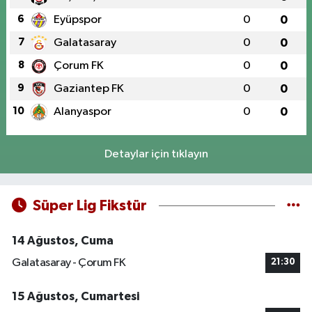
6
Eyüpspor
0
0
7
Galatasaray
0
0
8
Çorum FK
0
0
9
Gaziantep FK
0
0
10
Alanyaspor
0
0
Detaylar için tıklayın
Süper Lig Fikstür
14 Ağustos, Cuma
Galatasaray - Çorum FK
21:30
15 Ağustos, Cumartesi