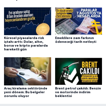
Küresel piyasalarda risk
Emeklilere zam farkının
iştahı arttı: Dolar, altın,
ödeneceği tarih netleşti
borsa ve kripto paralarda
hareketli gün
Araç kiralama sektöründe
Brent petrol çakıldı: Benzin
yeni dönem: Bu belgeler
ve motorinde indirim
zorunlu oluyor
beklentisi