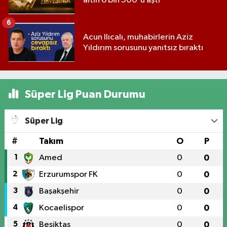
altın 6 bin 500'ü aştı
6
Acun Ilıcalı, muhabirlerin Aziz
Yıldırım sorusunu yanıtsız bıraktı
Süper Lig Puan Durumu
Süper Lig
#
Takım
O
P
1
Amed
0
0
2
Erzurumspor FK
0
0
3
Başakşehir
0
0
4
Kocaelispor
0
0
5
Beşiktaş
0
0