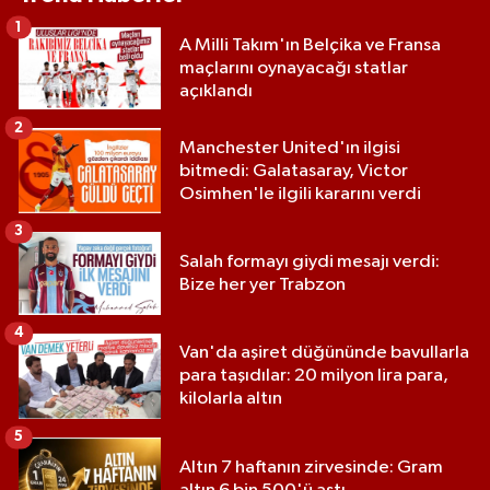
1
A Milli Takım'ın Belçika ve Fransa
maçlarını oynayacağı statlar
açıklandı
2
Manchester United'ın ilgisi
bitmedi: Galatasaray, Victor
Osimhen'le ilgili kararını verdi
3
Salah formayı giydi mesajı verdi:
Bize her yer Trabzon
4
Van'da aşiret düğününde bavullarla
para taşıdılar: 20 milyon lira para,
kilolarla altın
5
Altın 7 haftanın zirvesinde: Gram