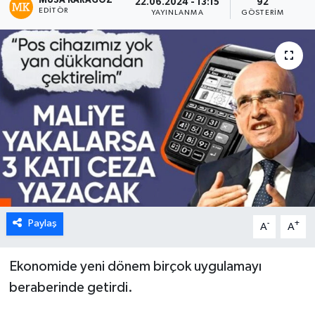
MUSA KARAGÖZ
22.06.2024 - 13:15
92
EDITÖR
YAYINLANMA
GÖSTERIM
Paylaş
-
+
A
A
Ekonomide yeni dönem birçok uygulamayı
beraberinde getirdi.