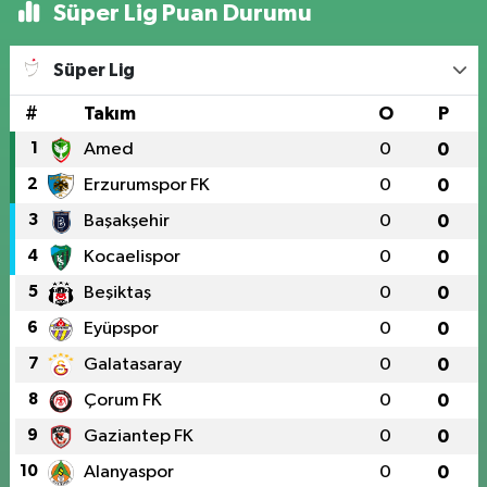
Süper Lig Puan Durumu
Süper Lig
#
Takım
O
P
1
Amed
0
0
2
Erzurumspor FK
0
0
3
Başakşehir
0
0
4
Kocaelispor
0
0
5
Beşiktaş
0
0
6
Eyüpspor
0
0
7
Galatasaray
0
0
8
Çorum FK
0
0
9
Gaziantep FK
0
0
10
Alanyaspor
0
0