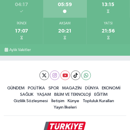
04:17
05:59
13:15
İKINDI
AKŞAM
YATSI
17:07
20:21
21:56
Aylık Vakitler
GÜNDEM
POLİTİKA
SPOR
MAGAZİN
DÜNYA
EKONOMİ
SAĞLIK
YAŞAM
BİLİM VE TEKNOLOJİ
EĞİTİM
Gizlilik Sözleşmesi
İletişim
Künye
Topluluk Kuralları
Yayın İlkeleri