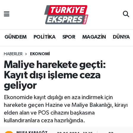
İstanbul Nöbetçi Eczaneler
GÜNDEM
POLİTİKA
SPOR
MAGAZİN
DÜNYA
İstanbul Hava Durumu
İstanbul Namaz Vakitleri
HABERLER
EKONOMİ
Maliye harekete geçti:
İstanbul Trafik Yoğunluk Haritası
Kayıt dışı işleme ceza
Süper Lig Puan Durumu ve Fikstür
geliyor
Ekonomide kayıt dışılığı en aza indirmek için
Tüm Manşetler
harekete geçen Hazine ve Maliye Bakanlığı, kirayı
elden alan ve POS cihazını başkasına
Son Dakika Haberleri
kullandıranlara ceza hazırlığında.
Haber Arşivi