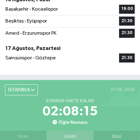
Başakşehir - Kocaelispor
19:00
Beşiktaş - Eyüpspor
21:30
Amed - Erzurumspor FK
21:30
17 Ağustos, Pazartesi
Samsunspor - Göztepe
21:30
İSTANBUL
07.08.2026
SONRAKI VAKTE KALAN
02:08:14
Öğle Namazı
İMSAK
GÜNEŞ
ÖĞLE