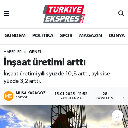
İstanbul Nöbetçi Eczaneler
GÜNDEM
POLİTİKA
SPOR
MAGAZİN
DÜNYA
İstanbul Hava Durumu
İstanbul Namaz Vakitleri
HABERLER
GENEL
İnşaat üretimi arttı
İstanbul Trafik Yoğunluk Haritası
İnşaat üretimi yıllık yüzde 10,8 arttı, aylık ise
Süper Lig Puan Durumu ve Fikstür
yüzde 3,2 arttı.
MUSA KARAGÖZ
Tüm Manşetler
15.01.2025 - 11:52
28
EDITÖR
YAYINLANMA
GÖSTERIM
OK
Son Dakika Haberleri
Haber Arşivi