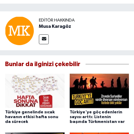
EDITÖR HAKKINDA
Musa Karagöz
Bunlar da ilginizi çekebilir
Türkiye genelinde sıcak
Türkiye'ye göç edenlerin
havanın etkisi hafta sonu
sayısı arttı: Listenin
da sürecek
başında Türkmenistan var