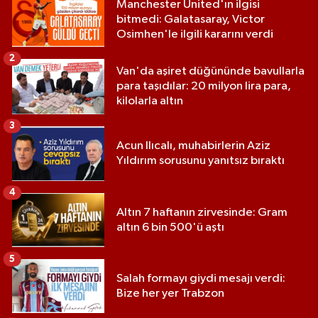
Manchester United'ın ilgisi
bitmedi: Galatasaray, Victor
Osimhen'le ilgili kararını verdi
2
Van'da aşiret düğününde bavullarla
para taşıdılar: 20 milyon lira para,
kilolarla altın
3
Acun Ilıcalı, muhabirlerin Aziz
Yıldırım sorusunu yanıtsız bıraktı
4
Altın 7 haftanın zirvesinde: Gram
altın 6 bin 500'ü aştı
5
Salah formayı giydi mesajı verdi:
Bize her yer Trabzon