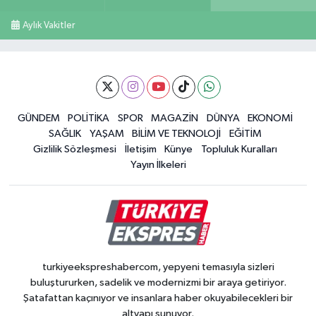
Aylık Vakitler
GÜNDEM
POLİTİKA
SPOR
MAGAZİN
DÜNYA
EKONOMİ
SAĞLIK
YAŞAM
BİLİM VE TEKNOLOJİ
EĞİTİM
Gizlilik Sözleşmesi
İletişim
Künye
Topluluk Kuralları
Yayın İlkeleri
turkiyeekspreshabercom, yepyeni temasıyla sizleri
buluştururken, sadelik ve modernizmi bir araya getiriyor.
Şatafattan kaçınıyor ve insanlara haber okuyabilecekleri bir
altyapı sunuyor.