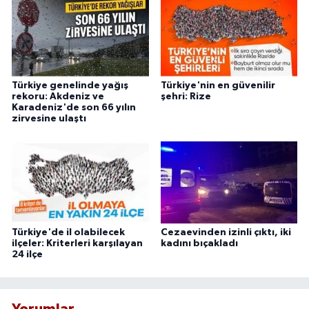
Türkiye genelinde yağış
Türkiye'nin en güvenilir
rekoru: Akdeniz ve
şehri: Rize
Karadeniz'de son 66 yılın
zirvesine ulaştı
Türkiye'de il olabilecek
Cezaevinden izinli çıktı, iki
ilçeler: Kriterleri karşılayan
kadını bıçakladı
24 ilçe