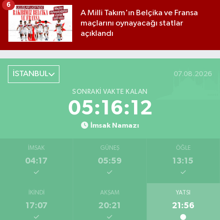
6
A Milli Takım'ın Belçika ve Fransa
maçlarını oynayacağı statlar
açıklandı
İSTANBUL
07.08.2026
SONRAKI VAKTE KALAN
05:16:12
İmsak Namazı
İMSAK
GÜNEŞ
ÖĞLE
04:17
05:59
13:15
İKINDI
AKŞAM
YATSI
17:07
20:21
21:56