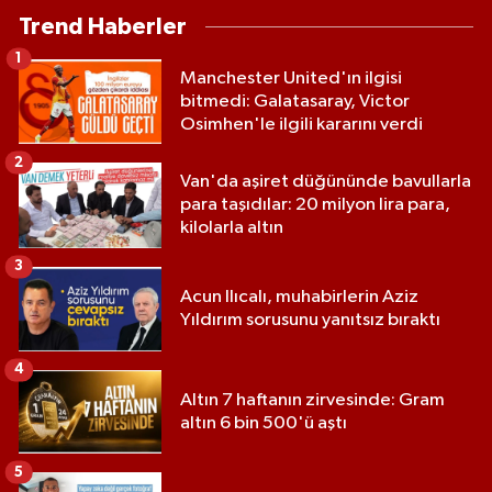
Trend Haberler
1
Manchester United'ın ilgisi
bitmedi: Galatasaray, Victor
Osimhen'le ilgili kararını verdi
2
Van'da aşiret düğününde bavullarla
para taşıdılar: 20 milyon lira para,
kilolarla altın
3
Acun Ilıcalı, muhabirlerin Aziz
Yıldırım sorusunu yanıtsız bıraktı
4
Altın 7 haftanın zirvesinde: Gram
altın 6 bin 500'ü aştı
5