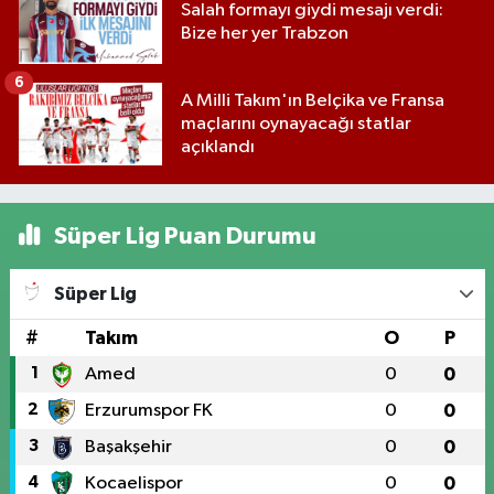
Salah formayı giydi mesajı verdi:
Bize her yer Trabzon
6
A Milli Takım'ın Belçika ve Fransa
maçlarını oynayacağı statlar
açıklandı
Süper Lig Puan Durumu
Süper Lig
#
Takım
O
P
1
Amed
0
0
2
Erzurumspor FK
0
0
3
Başakşehir
0
0
4
Kocaelispor
0
0