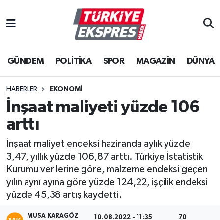
İstanbul Nöbetçi Eczaneler
GÜNDEM
POLİTİKA
SPOR
MAGAZİN
DÜNYA
İstanbul Hava Durumu
İstanbul Namaz Vakitleri
HABERLER
EKONOMİ
İnşaat maliyeti yüzde 106
İstanbul Trafik Yoğunluk Haritası
arttı
Süper Lig Puan Durumu ve Fikstür
İnşaat maliyet endeksi haziranda aylık yüzde
3,47, yıllık yüzde 106,87 arttı. Türkiye İstatistik
Tüm Manşetler
Kurumu verilerine göre, malzeme endeksi geçen
yılın aynı ayına göre yüzde 124,22, işçilik endeksi
Son Dakika Haberleri
yüzde 45,38 artış kaydetti.
Haber Arşivi
MUSA KARAGÖZ
10.08.2022 - 11:35
70