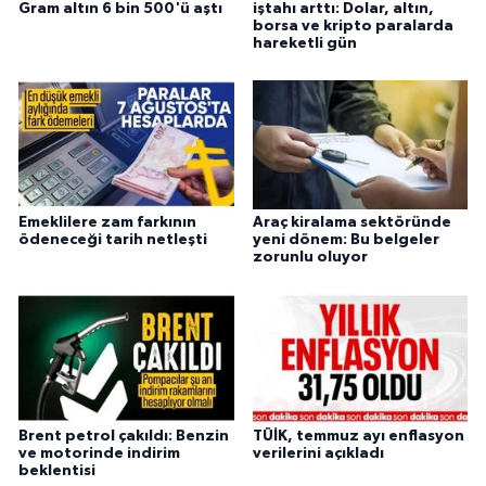
Gram altın 6 bin 500'ü aştı
iştahı arttı: Dolar, altın,
borsa ve kripto paralarda
hareketli gün
Emeklilere zam farkının
Araç kiralama sektöründe
ödeneceği tarih netleşti
yeni dönem: Bu belgeler
zorunlu oluyor
Brent petrol çakıldı: Benzin
TÜİK, temmuz ayı enflasyon
ve motorinde indirim
verilerini açıkladı
beklentisi