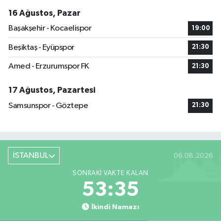
16 Ağustos, Pazar
Başakşehir - Kocaelispor
19:00
Beşiktaş - Eyüpspor
21:30
Amed - Erzurumspor FK
21:30
17 Ağustos, Pazartesi
Samsunspor - Göztepe
21:30
İSTANBUL
06.08.2026
SONRAKI VAKTE KALAN
53:34
İkindi Namazı