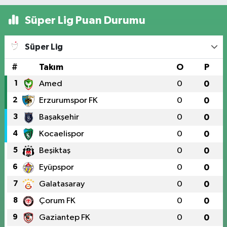
Süper Lig Puan Durumu
Süper Lig
#
Takım
O
P
1
Amed
0
0
2
Erzurumspor FK
0
0
3
Başakşehir
0
0
4
Kocaelispor
0
0
5
Beşiktaş
0
0
6
Eyüpspor
0
0
7
Galatasaray
0
0
8
Çorum FK
0
0
9
Gaziantep FK
0
0