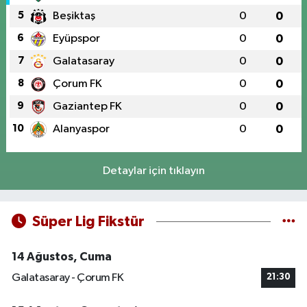
5
Beşiktaş
0
0
6
Eyüpspor
0
0
7
Galatasaray
0
0
8
Çorum FK
0
0
9
Gaziantep FK
0
0
10
Alanyaspor
0
0
Detaylar için tıklayın
Süper Lig Fikstür
14 Ağustos, Cuma
Galatasaray - Çorum FK
21:30