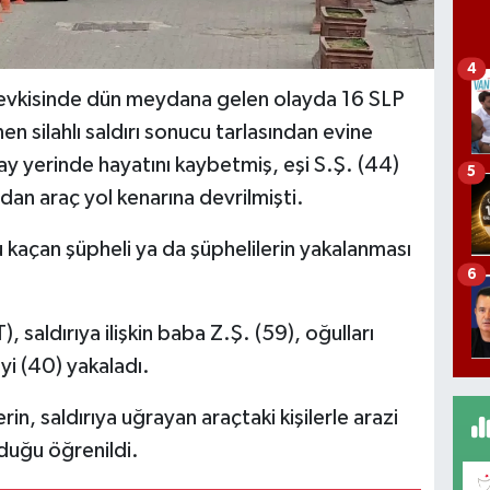
4
mevkisinde dün meydana gelen olayda 16 SLP
nen silahlı saldırı sonucu tarlasından evine
y yerinde hayatını kaybetmiş, eşi S.Ş. (44)
5
ndan araç yol kenarına devrilmişti.
 kaçan şüpheli ya da şüphelilerin yakalanması
6
 saldırıya ilişkin baba Z.Ş. (59), oğulları
yi (40) yakaladı.
in, saldırıya uğrayan araçtaki kişilerle arazi
duğu öğrenildi.