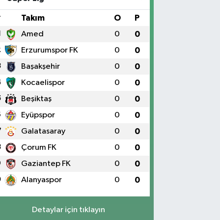
#
Takım
O
P
1
Amed
0
0
2
Erzurumspor FK
0
0
3
Başakşehir
0
0
4
Kocaelispor
0
0
5
Beşiktaş
0
0
6
Eyüpspor
0
0
7
Galatasaray
0
0
8
Çorum FK
0
0
9
Gaziantep FK
0
0
0
Alanyaspor
0
0
Detaylar için tıklayın