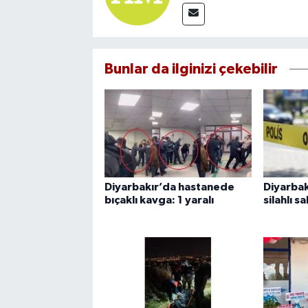
Bunlar da ilginizi çekebilir
Diyarbakır’da hastanede
Diyarbak
bıçaklı kavga: 1 yaralı
silahlı sa