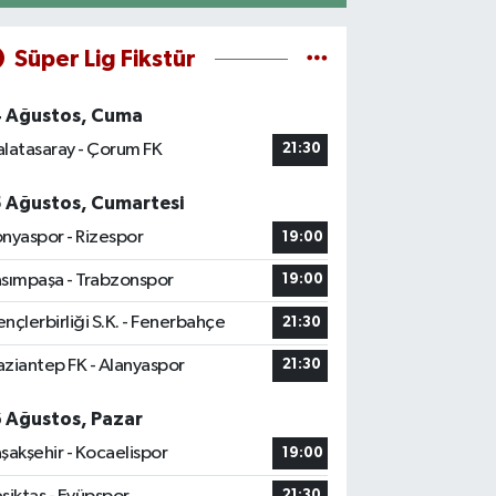
Süper Lig Fikstür
4 Ağustos, Cuma
latasaray - Çorum FK
21:30
5 Ağustos, Cumartesi
nyaspor - Rizespor
19:00
sımpaşa - Trabzonspor
19:00
nçlerbirliği S.K. - Fenerbahçe
21:30
ziantep FK - Alanyaspor
21:30
6 Ağustos, Pazar
şakşehir - Kocaelispor
19:00
21:30