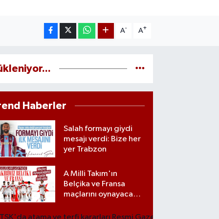
-
+
A
A
ükleniyor...
rend Haberler
Salah formayı giydi
mesajı verdi: Bize her
yer Trabzon
A Milli Takım'ın
Belçika ve Fransa
maçlarını oynayacağı
statlar açıklandı
TSK'da