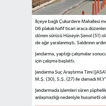
İlçeye bağlı Çukurdere Mahallesi 
06 plakalı hafif ticari araca düzenle
dönen sürücü Hüseyin Şenol (51) ola
de ağır yaralanmıştı. Saldırının ardı
Jandarma, yaptığı çalışmalar sonucu
için çalışma başlattı.
Jandarma Suç Araştırma Timi (JASAT),
M.Ş. (30), S.Ş. (27) ile damadı M.Y'
Jandarmada işlemleri süren şüpheliler
anlaşmazlığı nedeniyle husumetli ol