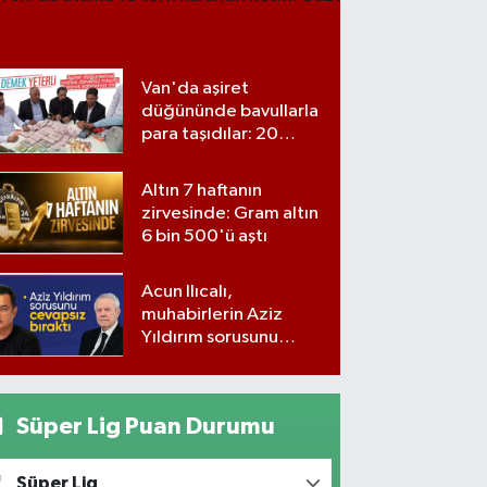
atama ve
terfi
kararları
Resmi
Van'da aşiret
Gazete'
düğününde bavullarla
para taşıdılar: 20
milyon lira para,
kilolarla altın
Altın 7 haftanın
zirvesinde: Gram altın
6 bin 500'ü aştı
Acun Ilıcalı,
muhabirlerin Aziz
Yıldırım sorusunu
yanıtsız bıraktı
Süper Lig Puan Durumu
Süper Lig