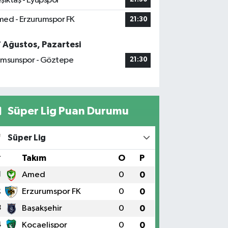
şiktaş - Eyüpspor
ed - Erzurumspor FK
21:30
7 Ağustos, Pazartesi
msunspor - Göztepe
21:30
Süper Lig Puan Durumu
Süper Lig
#
Takım
O
P
1
Amed
0
0
2
Erzurumspor FK
0
0
3
Başakşehir
0
0
4
Kocaelispor
0
0