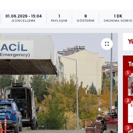
01.06.2026 - 15:04
1
8
1 DK
GÜNCELLEME
PAYLAŞIM
GÖSTERIM
OKUNMA SÜRESI
Y
T
1
2
3