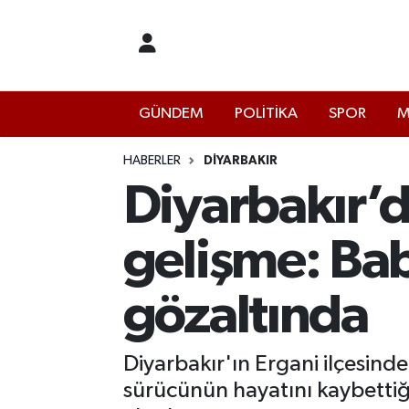
İstanbul Nöbetçi Eczaneler
GÜNDEM
POLİTİKA
SPOR
M
İstanbul Hava Durumu
İstanbul Namaz Vakitleri
HABERLER
DIYARBAKIR
Diyarbakır’da
İstanbul Trafik Yoğunluk Haritası
gelişme: Bab
Süper Lig Puan Durumu ve Fikstür
gözaltında
Tüm Manşetler
Son Dakika Haberleri
Diyarbakır'ın Ergani ilçesinde
sürücünün hayatını kaybettiği,
Haber Arşivi