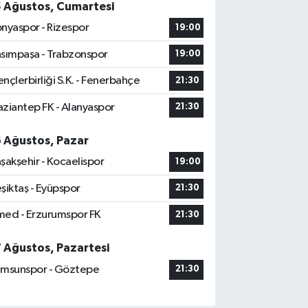
5 Ağustos, Cumartesi
nyaspor - Rizespor
19:00
sımpaşa - Trabzonspor
19:00
nçlerbirliği S.K. - Fenerbahçe
21:30
ziantep FK - Alanyaspor
21:30
6 Ağustos, Pazar
şakşehir - Kocaelispor
19:00
şiktaş - Eyüpspor
21:30
ed - Erzurumspor FK
21:30
7 Ağustos, Pazartesi
msunspor - Göztepe
21:30