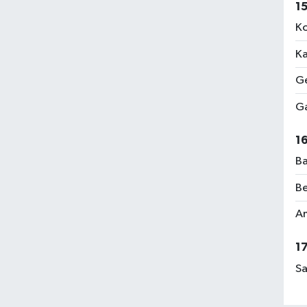
1
Ko
Ka
Ge
Ga
1
Ba
Be
Am
1
Sa