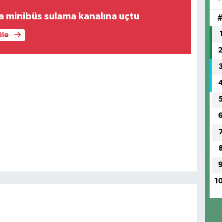
a minibüs sulama kanalına uçtu
üle
1