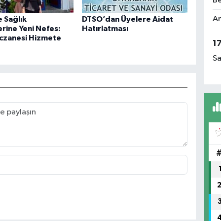
Be
Am
e Sağlık
DTSO’dan Üyelere Aidat
rine Yeni Nefes:
Hatırlatması
czanesi Hizmete
1
Sa