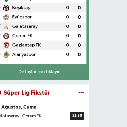
5
Beşiktaş
0
0
6
Eyüpspor
0
0
7
Galatasaray
0
0
8
Çorum FK
0
0
9
Gaziantep FK
0
0
0
Alanyaspor
0
0
Detaylar için tıklayın
Süper Lig Fikstür
4 Ağustos, Cuma
latasaray - Çorum FK
21:30