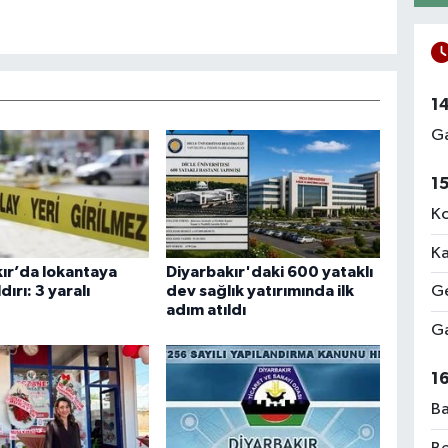
1
Ga
1
Ko
Ka
ır’da lokantaya
Diyarbakır'daki 600 yataklı
ldırı: 3 yaralı
dev sağlık yatırımında ilk
Ge
adım atıldı
Ga
1
Ba