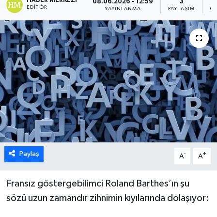
HABER MERKEZI
08.06.2026 - 12:59
3
EDITÖR
YAYINLANMA
PAYLAŞIM
GÖ
Paylaş
-
+
A
A
Fransız göstergebilimci Roland Barthes’ın şu
sözü uzun zamandır zihnimin kıyılarında dolaşıyor: