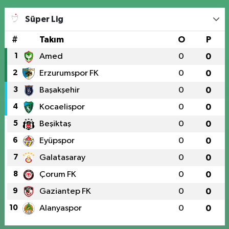
Süper Lig
#
Takım
O
P
1
Amed
0
0
2
Erzurumspor FK
0
0
3
Başakşehir
0
0
4
Kocaelispor
0
0
5
Beşiktaş
0
0
6
Eyüpspor
0
0
7
Galatasaray
0
0
8
Çorum FK
0
0
9
Gaziantep FK
0
0
10
Alanyaspor
0
0