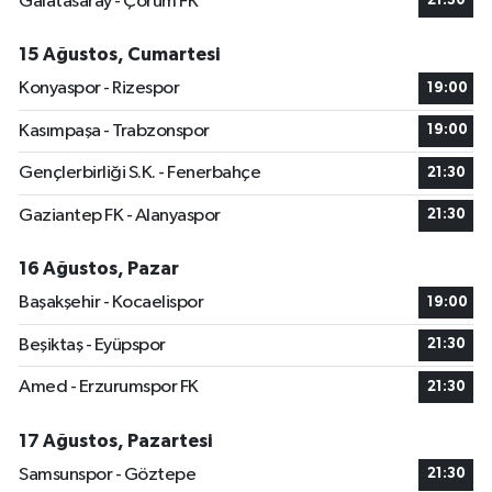
Galatasaray - Çorum FK
21:30
15 Ağustos, Cumartesi
Konyaspor - Rizespor
19:00
Kasımpaşa - Trabzonspor
19:00
Gençlerbirliği S.K. - Fenerbahçe
21:30
Gaziantep FK - Alanyaspor
21:30
16 Ağustos, Pazar
Başakşehir - Kocaelispor
19:00
Beşiktaş - Eyüpspor
21:30
Amed - Erzurumspor FK
21:30
17 Ağustos, Pazartesi
Samsunspor - Göztepe
21:30