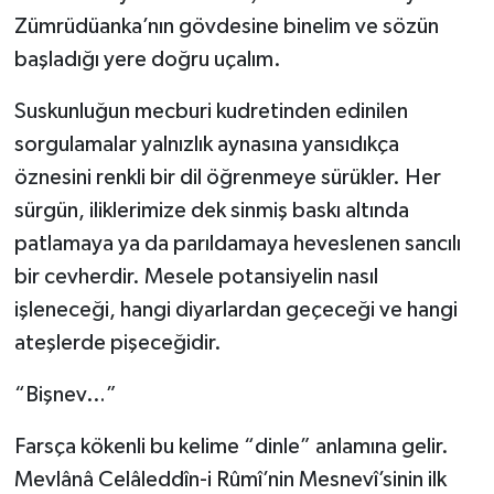
Zümrüdüanka’nın gövdesine binelim ve sözün
başladığı yere doğru uçalım.
Suskunluğun mecburi kudretinden edinilen
sorgulamalar yalnızlık aynasına yansıdıkça
öznesini renkli bir dil öğrenmeye sürükler. Her
sürgün, iliklerimize dek sinmiş baskı altında
patlamaya ya da parıldamaya heveslenen sancılı
bir cevherdir. Mesele potansiyelin nasıl
işleneceği, hangi diyarlardan geçeceği ve hangi
ateşlerde pişeceğidir.
“Bişnev…”
Farsça kökenli bu kelime “dinle” anlamına gelir.
Mevlânâ Celâleddîn-i Rûmî’nin Mesnevî’sinin ilk