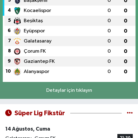
3
Başakşehir
0
0
4
Kocaelispor
0
0
5
Beşiktaş
0
0
6
Eyüpspor
0
0
7
Galatasaray
0
0
8
Çorum FK
0
0
9
Gaziantep FK
0
0
10
Alanyaspor
0
0
Detaylar için tıklayın
Süper Lig Fikstür
14 Ağustos, Cuma