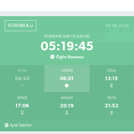
İSTANBUL
09.08.2026
SONRAKI VAKTE KALAN
05:19:44
Öğle Namazı
İMSAK
GÜNEŞ
ÖĞLE
04:20
06:01
13:15
İKINDI
AKŞAM
YATSI
17:06
20:19
21:52
Aylık Vakitler