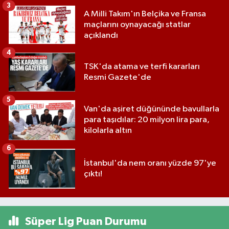
3
A Milli Takım'ın Belçika ve Fransa
maçlarını oynayacağı statlar
açıklandı
4
TSK'da atama ve terfi kararları
Resmi Gazete'de
5
Van'da aşiret düğününde bavullarla
para taşıdılar: 20 milyon lira para,
kilolarla altın
6
İstanbul'da nem oranı yüzde 97'ye
çıktı!
Süper Lig Puan Durumu