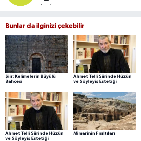
Bunlar da ilginizi çekebilir
Şiir: Kelimelerin Büyülü
Ahmet Telli Şiirinde Hüzün
Bahçesi
ve Söyleyiş Estetiği
Ahmet Telli Şiirinde Hüzün
Mimarinin Fısıltıları
ve Söyleyiş Estetiği