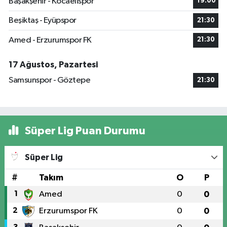
Başakşehir - Kocaelispor
19:00
Beşiktaş - Eyüpspor
21:30
Amed - Erzurumspor FK
21:30
17 Ağustos, Pazartesi
Samsunspor - Göztepe
21:30
Süper Lig Puan Durumu
Süper Lig
#
Takım
O
P
1
Amed
0
0
2
Erzurumspor FK
0
0