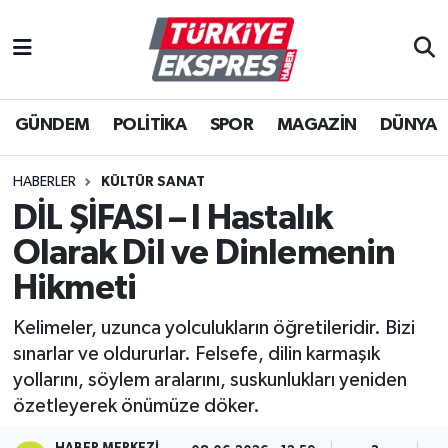
İstanbul Nöbetçi Eczaneler
GÜNDEM
POLİTİKA
SPOR
MAGAZİN
DÜNYA
İstanbul Hava Durumu
İstanbul Namaz Vakitleri
HABERLER
KÜLTÜR SANAT
DİL ŞİFASI – I Hastalık
İstanbul Trafik Yoğunluk Haritası
Olarak Dil ve Dinlemenin
Süper Lig Puan Durumu ve Fikstür
Hikmeti
Kelimeler, uzunca yolculukların öğretileridir. Bizi
Tüm Manşetler
sınarlar ve oldururlar. Felsefe, dilin karmaşık
yollarını, söylem aralarını, suskunlukları yeniden
Son Dakika Haberleri
özetleyerek önümüze döker.
Haber Arşivi