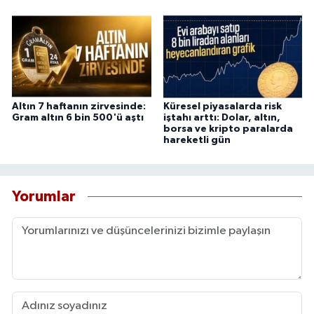
Altın 7 haftanın zirvesinde:
Küresel piyasalarda risk
Gram altın 6 bin 500'ü aştı
iştahı arttı: Dolar, altın,
borsa ve kripto paralarda
hareketli gün
Yorumlar