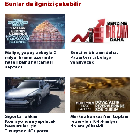
Bunlar da ilginizi çekebilir
Maliye, yapay zekayla 2
Benzine bir zam daha:
milyar liranın üzerinde
Pazartesi tabelaya
hatalı kamu harcaması
yansıyacak
saptadı
Sigorta Tahkim
Merkez Bankası'nın toplam
Komisyonuna yapılacak
rezervleri 164,4 milyar
başvurular için
dolara yükseldi
"uyuşmazlık" uyarısı