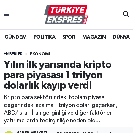
İstanbul Nöbetçi Eczaneler
GÜNDEM
POLİTİKA
SPOR
MAGAZİN
DÜNYA
İstanbul Hava Durumu
İstanbul Namaz Vakitleri
HABERLER
EKONOMİ
Yılın ilk yarısında kripto
İstanbul Trafik Yoğunluk Haritası
para piyasası 1 trilyon
Süper Lig Puan Durumu ve Fikstür
dolarlık kayıp verdi
Kripto para sektöründeki toplam piyasa
Tüm Manşetler
değerindeki azalma 1 trilyon doları geçerken,
ABD/İsrail-İran gerginliği ve diğer faktörler
Son Dakika Haberleri
yatırımcılarda tedirginliğe neden oldu.
Haber Arşivi