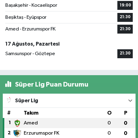
Başakşehir - Kocaelispor
19:00
Beşiktaş - Eyüpspor
21:30
Amed - Erzurumspor FK
21:30
17 Ağustos, Pazartesi
Samsunspor - Göztepe
21:30
Süper Lig Puan Durumu
Süper Lig
#
Takım
O
P
1
Amed
0
0
2
Erzurumspor FK
0
0