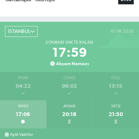
İSTANBUL
10.08.2026
SONRAKI VAKTE KALAN
17:58
Akşam Namazı
İMSAK
GÜNEŞ
ÖĞLE
04:22
06:02
13:15
İKINDI
AKŞAM
YATSI
17:06
20:18
21:50
Aylık Vakitler