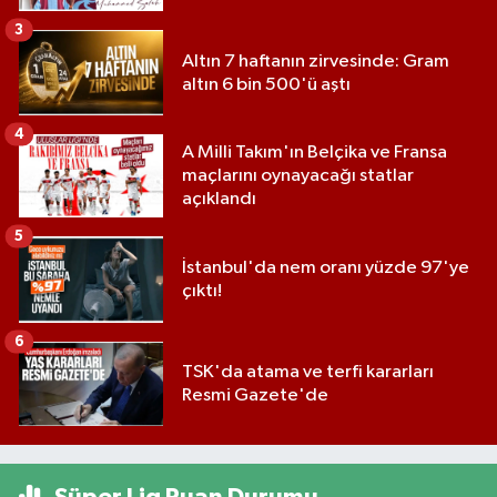
3
Altın 7 haftanın zirvesinde: Gram
altın 6 bin 500'ü aştı
4
A Milli Takım'ın Belçika ve Fransa
maçlarını oynayacağı statlar
açıklandı
5
İstanbul'da nem oranı yüzde 97'ye
çıktı!
6
TSK'da atama ve terfi kararları
Resmi Gazete'de