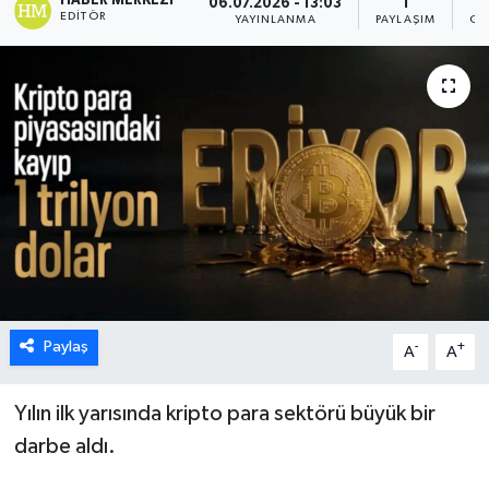
HABER MERKEZI
06.07.2026 - 13:03
1
EDITÖR
YAYINLANMA
PAYLAŞIM
GÖ
Paylaş
-
+
A
A
Yılın ilk yarısında kripto para sektörü büyük bir
darbe aldı.