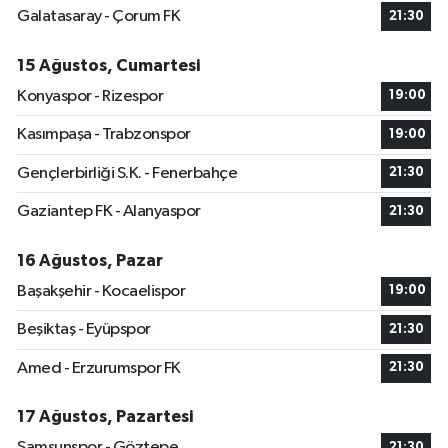
Galatasaray - Çorum FK
21:30
15 Ağustos, Cumartesi
Konyaspor - Rizespor
19:00
Kasımpaşa - Trabzonspor
19:00
Gençlerbirliği S.K. - Fenerbahçe
21:30
Gaziantep FK - Alanyaspor
21:30
16 Ağustos, Pazar
Başakşehir - Kocaelispor
19:00
Beşiktaş - Eyüpspor
21:30
Amed - Erzurumspor FK
21:30
17 Ağustos, Pazartesi
Samsunspor - Göztepe
21:30