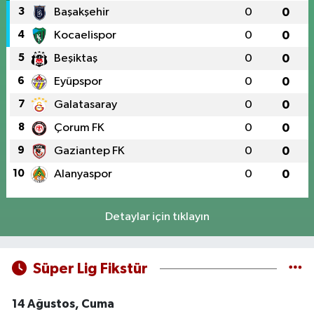
3
Başakşehir
0
0
4
Kocaelispor
0
0
5
Beşiktaş
0
0
6
Eyüpspor
0
0
7
Galatasaray
0
0
8
Çorum FK
0
0
9
Gaziantep FK
0
0
10
Alanyaspor
0
0
Detaylar için tıklayın
Süper Lig Fikstür
14 Ağustos, Cuma