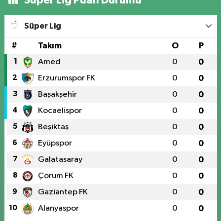
Süper Lig Puan Durumu
Süper Lig
#
Takım
O
P
1
Amed
0
0
2
Erzurumspor FK
0
0
3
Başakşehir
0
0
4
Kocaelispor
0
0
5
Beşiktaş
0
0
6
Eyüpspor
0
0
7
Galatasaray
0
0
8
Çorum FK
0
0
9
Gaziantep FK
0
0
10
Alanyaspor
0
0