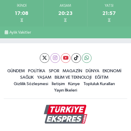
İKINDI
AKŞAM
YATSI
17:08
20:23
21:57
Aylık Vakitler
GÜNDEM
POLİTİKA
SPOR
MAGAZİN
DÜNYA
EKONOMİ
SAĞLIK
YAŞAM
BİLİM VE TEKNOLOJİ
EĞİTİM
Gizlilik Sözleşmesi
İletişim
Künye
Topluluk Kuralları
Yayın İlkeleri