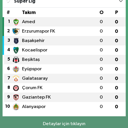
Süper Lig
#
Takım
O
P
1
Amed
0
0
2
Erzurumspor FK
0
0
3
Başakşehir
0
0
4
Kocaelispor
0
0
5
Beşiktaş
0
0
6
Eyüpspor
0
0
7
Galatasaray
0
0
8
Çorum FK
0
0
9
Gaziantep FK
0
0
10
Alanyaspor
0
0
Detaylar için tıklayın