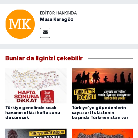
EDITÖR HAKKINDA
Musa Karagöz
Bunlar da ilginizi çekebilir
Türkiye genelinde sıcak
Türkiye'ye göç edenlerin
havanın etkisi hafta sonu
sayısı arttı: Listenin
da sürecek
başında Türkmenistan var