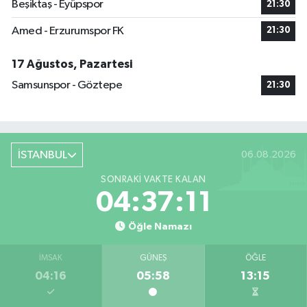
Beşiktaş - Eyüpspor
21:30
Amed - Erzurumspor FK
21:30
17 Ağustos, Pazartesi
Samsunspor - Göztepe
21:30
İSTANBUL
06.08.2026
SONRAKI VAKTE KALAN
04:37:10
Öğle Namazı
İMSAK
GÜNEŞ
ÖĞLE
04:16
05:58
13:15