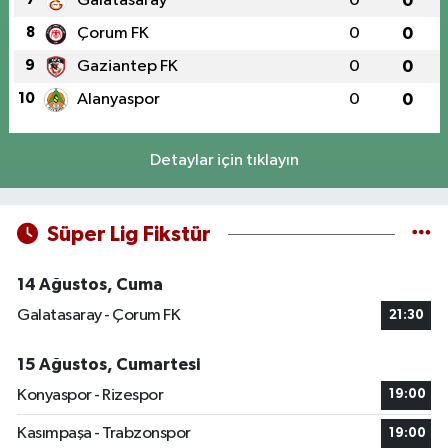
Galatasaray
0
0
8
Çorum FK
0
0
9
Gaziantep FK
0
0
10
Alanyaspor
0
0
Detaylar için tıklayın
Süper Lig Fikstür
14 Ağustos, Cuma
Galatasaray - Çorum FK
21:30
15 Ağustos, Cumartesi
Konyaspor - Rizespor
19:00
Kasımpaşa - Trabzonspor
19:00