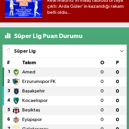
Real Madrid'in maaş tablosu ortaya
çıktı: Arda Güler'in kazandığı rakam
belli oldu...
Süper Lig Puan Durumu
Süper Lig
#
Takım
O
P
1
Amed
0
0
2
Erzurumspor FK
0
0
3
Başakşehir
0
0
4
Kocaelispor
0
0
5
Beşiktaş
0
0
6
Eyüpspor
0
0
7