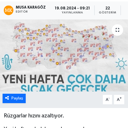
MUSA KARAGÖZ
19.08.2024 - 09:21
22
EDITÖR
YAYINLANMA
GÖSTERIM
O
Paylaş
-
+
A
A
Rüzgarlar hızını azaltıyor.