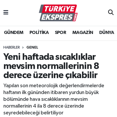
İstanbul Nöbetçi Eczaneler
GÜNDEM
POLİTİKA
SPOR
MAGAZİN
DÜNYA
İstanbul Hava Durumu
İstanbul Namaz Vakitleri
HABERLER
GENEL
Yeni haftada sıcaklıklar
İstanbul Trafik Yoğunluk Haritası
mevsim normallerinin 8
Süper Lig Puan Durumu ve Fikstür
derece üzerine çıkabilir
Yapılan son meteorolojik değerlendirmelerde
Tüm Manşetler
haftanın ilk gününden itibaren yurdun büyük
bölümünde hava sıcaklıklarının mevsim
Son Dakika Haberleri
normallerinin 4 ila 8 derece üzerinde
seyredebileceği belirtiliyor
Haber Arşivi