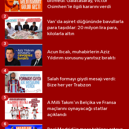
bitmedi: Galatasaray, Victor
Osimhen'le ilgili kararını verdi
2
Van'da aşiret düğününde bavullarla
para taşıdılar: 20 milyon lira para,
kilolarla altın
3
Acun Ilıcalı, muhabirlerin Aziz
Yıldırım sorusunu yanıtsız bıraktı
4
Salah formayı giydi mesajı verdi:
Bize her yer Trabzon
5
A Milli Takım'ın Belçika ve Fransa
maçlarını oynayacağı statlar
açıklandı
6