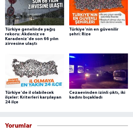
Türkiye genelinde yağış
Türkiye'nin en güvenilir
rekoru: Akdeniz ve
şehri: Rize
Karadeniz'de son 66 yılın
zirvesine ulaştı
Türkiye'de il olabilecek
Cezaevinden izinli çıktı, iki
ilçeler: Kriterleri karşılayan
kadını bıçakladı
24 ilçe
Yorumlar