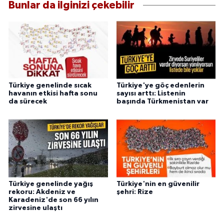
Bunlar da ilginizi çekebilir
Türkiye genelinde sıcak
Türkiye'ye göç edenlerin
havanın etkisi hafta sonu
sayısı arttı: Listenin
da sürecek
başında Türkmenistan var
Türkiye genelinde yağış
Türkiye'nin en güvenilir
rekoru: Akdeniz ve
şehri: Rize
Karadeniz'de son 66 yılın
zirvesine ulaştı