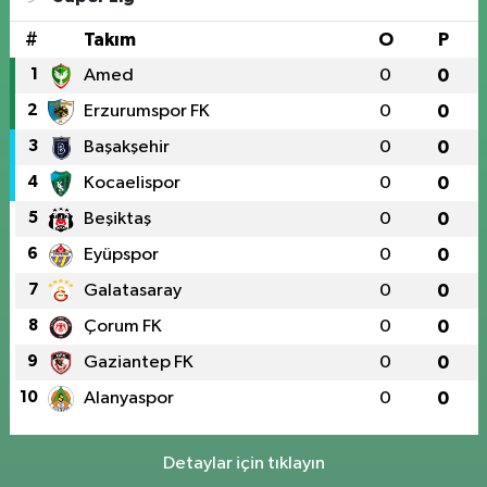
#
Takım
O
P
1
Amed
0
0
2
Erzurumspor FK
0
0
3
Başakşehir
0
0
4
Kocaelispor
0
0
5
Beşiktaş
0
0
6
Eyüpspor
0
0
7
Galatasaray
0
0
8
Çorum FK
0
0
9
Gaziantep FK
0
0
10
Alanyaspor
0
0
Detaylar için tıklayın