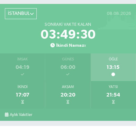
İSTANBUL
08.08.2026
SONRAKI VAKTE KALAN
03:49:29
İkindi Namazı
İMSAK
GÜNEŞ
ÖĞLE
04:19
06:00
13:15
İKINDI
AKŞAM
YATSI
17:07
20:20
21:54
Aylık Vakitler