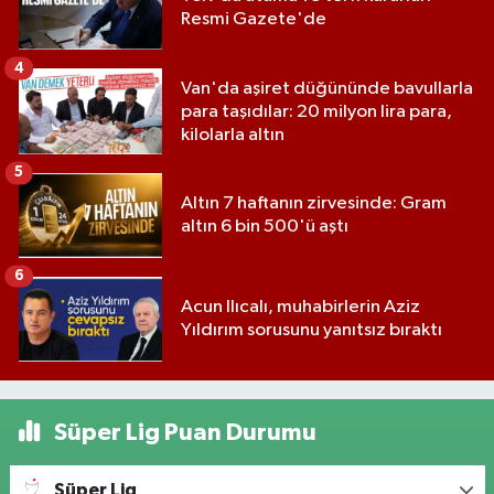
Resmi Gazete'de
4
Van'da aşiret düğününde bavullarla
para taşıdılar: 20 milyon lira para,
kilolarla altın
5
Altın 7 haftanın zirvesinde: Gram
altın 6 bin 500'ü aştı
6
Acun Ilıcalı, muhabirlerin Aziz
Yıldırım sorusunu yanıtsız bıraktı
Süper Lig Puan Durumu
Süper Lig