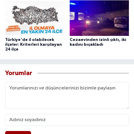
Türkiye'de il olabilecek
Cezaevinden izinli çıktı, iki
ilçeler: Kriterleri karşılayan
kadını bıçakladı
24 ilçe
Yorumlar