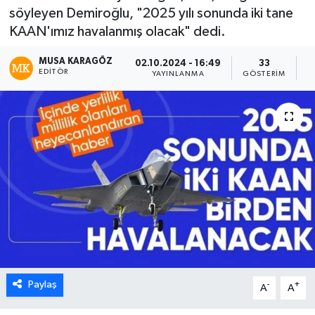
söyleyen Demiroğlu, "2025 yılı sonunda iki tane
KAAN'ımız havalanmış olacak" dedi.
MUSA KARAGÖZ
02.10.2024 - 16:49
33
EDITÖR
YAYINLANMA
GÖSTERIM
O
Paylaş
-
+
A
A