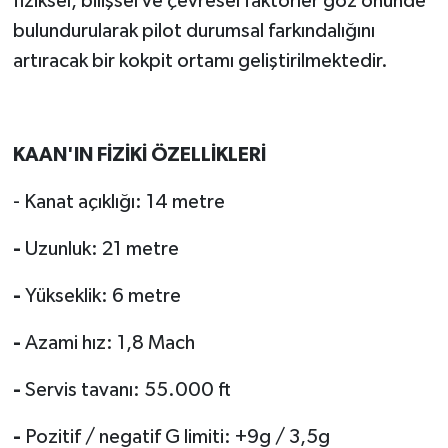
fiziksel, bilişsel ve çevresel faktörler göz önünde
bulundurularak pilot durumsal farkındalığını
artıracak bir kokpit ortamı geliştirilmektedir.
KAAN'IN FİZİKİ ÖZELLİKLERİ
- Kanat açıklığı: 14 metre
-
Uzunluk: 21 metre
-
Yükseklik: 6 metre
-
Azami hız: 1,8 Mach
-
Servis tavanı: 55.000 ft
-
Pozitif / negatif G limiti: +9g / 3,5g