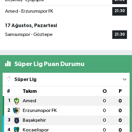
Amed - Erzurumspor FK
21:30
17 Ağustos, Pazartesi
Samsunspor - Göztepe
21:30
Süper Lig Puan Durumu
Süper Lig
#
Takım
O
P
1
Amed
0
0
2
Erzurumspor FK
0
0
3
Başakşehir
0
0
4
Kocaelispor
0
0