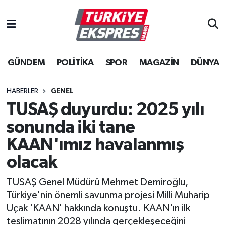
İstanbul Nöbetçi Eczaneler
GÜNDEM
POLİTİKA
SPOR
MAGAZİN
DÜNYA
İstanbul Hava Durumu
İstanbul Namaz Vakitleri
HABERLER
GENEL
TUSAŞ duyurdu: 2025 yılı
İstanbul Trafik Yoğunluk Haritası
sonunda iki tane
Süper Lig Puan Durumu ve Fikstür
KAAN'ımız havalanmış
olacak
Tüm Manşetler
TUSAŞ Genel Müdürü Mehmet Demiroğlu,
Son Dakika Haberleri
Türkiye'nin önemli savunma projesi Milli Muharip
Uçak 'KAAN' hakkında konuştu. KAAN'ın ilk
Haber Arşivi
teslimatının 2028 yılında gerçekleşeceğini