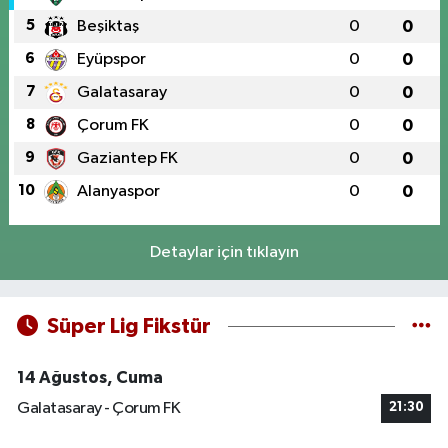
5
Beşiktaş
0
0
6
Eyüpspor
0
0
7
Galatasaray
0
0
8
Çorum FK
0
0
9
Gaziantep FK
0
0
10
Alanyaspor
0
0
Detaylar için tıklayın
Süper Lig Fikstür
14 Ağustos, Cuma
Galatasaray - Çorum FK
21:30