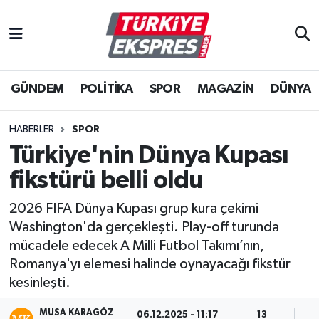
İstanbul Nöbetçi Eczaneler
GÜNDEM
POLİTİKA
SPOR
MAGAZİN
DÜNYA
İstanbul Hava Durumu
İstanbul Namaz Vakitleri
HABERLER
SPOR
Türkiye'nin Dünya Kupası
İstanbul Trafik Yoğunluk Haritası
fikstürü belli oldu
Süper Lig Puan Durumu ve Fikstür
2026 FIFA Dünya Kupası grup kura çekimi
Washington'da gerçekleşti. Play-off turunda
Tüm Manşetler
mücadele edecek A Milli Futbol Takımı’nın,
Romanya'yı elemesi halinde oynayacağı fikstür
Son Dakika Haberleri
kesinleşti.
Haber Arşivi
MUSA KARAGÖZ
06.12.2025 - 11:17
13