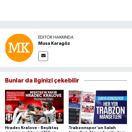
EDITÖR HAKKINDA
Musa Karagöz
Bunlar da ilginizi çekebilir
Hradec Kralove - Beşiktaş
Trabzonspor'un Salah