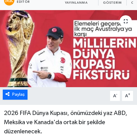
EDITÖR
YAYINLANMA
GÖSTERIM
OK
Paylaş
-
+
A
A
2026 FIFA Dünya Kupası, önümüzdeki yaz ABD,
Meksika ve Kanada'da ortak bir şekilde
düzenlenecek.