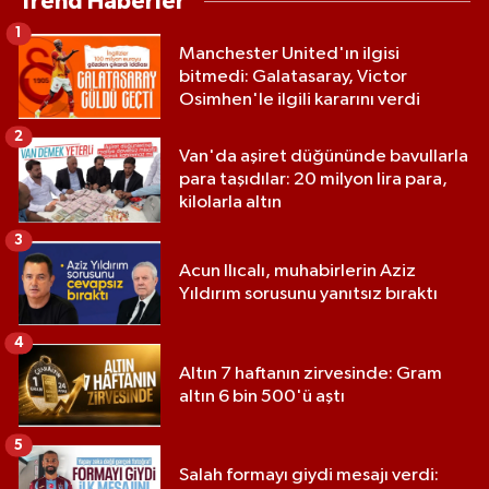
Trend Haberler
1
Manchester United'ın ilgisi
bitmedi: Galatasaray, Victor
Osimhen'le ilgili kararını verdi
2
Van'da aşiret düğününde bavullarla
para taşıdılar: 20 milyon lira para,
kilolarla altın
3
Acun Ilıcalı, muhabirlerin Aziz
Yıldırım sorusunu yanıtsız bıraktı
4
Altın 7 haftanın zirvesinde: Gram
altın 6 bin 500'ü aştı
5
Salah formayı giydi mesajı verdi: