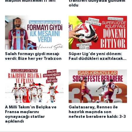
maçının muhtemel 11'leri
transferi dünyada gündem
oldu
Salah formayı giydi mesajı
Süper Lig'de yeni dönem:
verdi: Bize her yer Trabzon
Faul düdükleri azaltılacak...
A Milli Takım'ın Belçika ve
Galatasaray, Rennes ile
Fransa maçlarını
hazırlık maçında son
oynayacağı statlar
nefeste berabere kaldı: 3-3
açıklandı