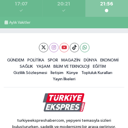
17:07
20:21
21:56
Aylık Vakitler
GÜNDEM
POLİTİKA
SPOR
MAGAZİN
DÜNYA
EKONOMİ
SAĞLIK
YAŞAM
BİLİM VE TEKNOLOJİ
EĞİTİM
Gizlilik Sözleşmesi
İletişim
Künye
Topluluk Kuralları
Yayın İlkeleri
turkiyeekspreshabercom, yepyeni temasıyla sizleri
buluştururken, sadelik ve modernizmi bir araya getiriyor.