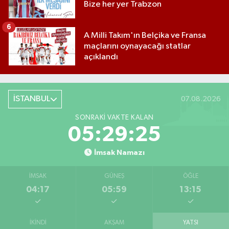
Bize her yer Trabzon
6
A Milli Takım'ın Belçika ve Fransa
maçlarını oynayacağı statlar
açıklandı
İSTANBUL
07.08.2026
SONRAKI VAKTE KALAN
05:29:24
İmsak Namazı
İMSAK
GÜNEŞ
ÖĞLE
04:17
05:59
13:15
İKINDI
AKŞAM
YATSI