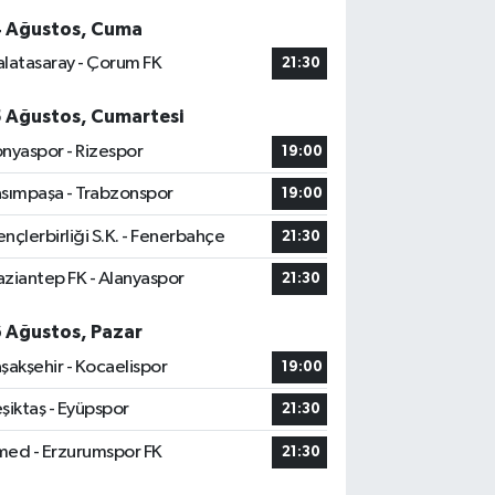
4 Ağustos, Cuma
latasaray - Çorum FK
21:30
5 Ağustos, Cumartesi
nyaspor - Rizespor
19:00
sımpaşa - Trabzonspor
19:00
nçlerbirliği S.K. - Fenerbahçe
21:30
ziantep FK - Alanyaspor
21:30
6 Ağustos, Pazar
şakşehir - Kocaelispor
19:00
şiktaş - Eyüpspor
21:30
ed - Erzurumspor FK
21:30