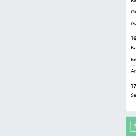
Ka
Ge
Ga
1
Ba
Be
Am
1
Sa