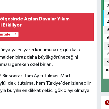
lgesinde Açılan Davalar Yıkım
i Etkiliyor
rüntüle
n Dünya'ya en yakın konumuna üç gün kala
rmalden biraz daha büyükgörüneceğini
maması gereken özel bir an.
1
! Bir sonraki tam Ay tutulması Mart
ül'deki tutulma, hem Türkiye'den izlenebilir
a bu yılın en dikkat çekici gök olayı olmaya