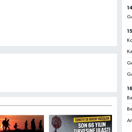
1
Ga
1
Ko
Ka
Ge
Ga
1
Ba
Be
Am