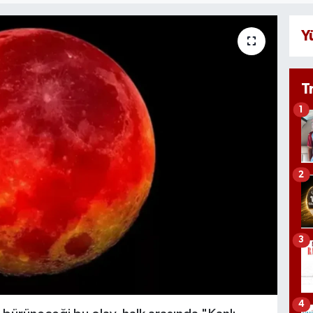
Y
T
1
2
3
4