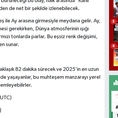
a bürüneceği bu olay, halk arasında "Kanlı
'den de net bir şekilde izlenebilecek.
ş ile Ay arasına girmesiyle meydana gelir. Ay,
5
si gerekirken, Dünya atmosferinin ışığı
mızı tonlarda parlar. Bu eşsiz renk değişimi,
en sunar.
6
yaklaşık 82 dakika sürecek ve 2025'in en uzun
ye'de yaşayanlar, bu muhteşem manzarayı yerel
emleyebilirler.
(UTC)
)