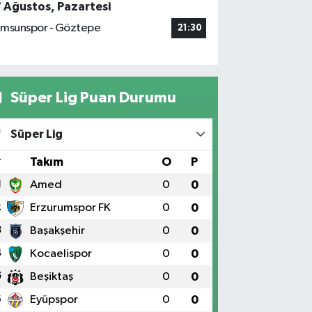
7 Ağustos, Pazartesi
msunspor - Göztepe
21:30
Süper Lig Puan Durumu
Süper Lig
#
Takım
O
P
1
Amed
0
0
2
Erzurumspor FK
0
0
3
Başakşehir
0
0
4
Kocaelispor
0
0
5
Beşiktaş
0
0
6
Eyüpspor
0
0