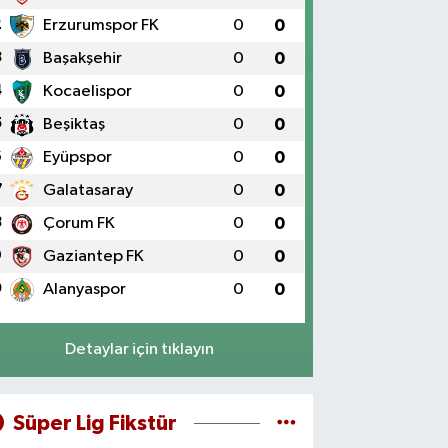
2
Erzurumspor FK
0
0
3
Başakşehir
0
0
4
Kocaelispor
0
0
5
Beşiktaş
0
0
6
Eyüpspor
0
0
7
Galatasaray
0
0
8
Çorum FK
0
0
9
Gaziantep FK
0
0
0
Alanyaspor
0
0
Detaylar için tıklayın
Süper Lig Fikstür