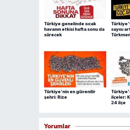
Türkiye genelinde sıcak
Türkiye'
havanın etkisi hafta sonu da
sayısı ar
sürecek
Türkmen
Türkiye'nin en güvenilir
Türkiye'
şehri: Rize
ilçeler: 
24 ilçe
Yorumlar