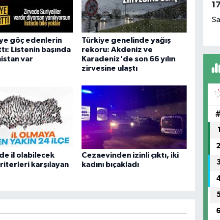
1
Sa
ye göç edenlerin
Türkiye genelinde yağış
ttı: Listenin başında
rekoru: Akdeniz ve
istan var
Karadeniz'de son 66 yılın
zirvesine ulaştı
de il olabilecek
Cezaevinden izinli çıktı, iki
Kriterleri karşılayan
kadını bıçakladı