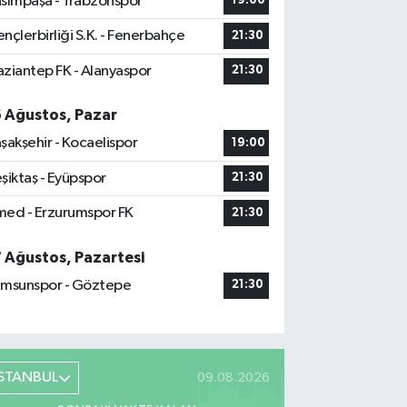
sımpaşa - Trabzonspor
19:00
nçlerbirliği S.K. - Fenerbahçe
21:30
ziantep FK - Alanyaspor
21:30
6 Ağustos, Pazar
şakşehir - Kocaelispor
19:00
şiktaş - Eyüpspor
21:30
ed - Erzurumspor FK
21:30
7 Ağustos, Pazartesi
msunspor - Göztepe
21:30
İSTANBUL
09.08.2026