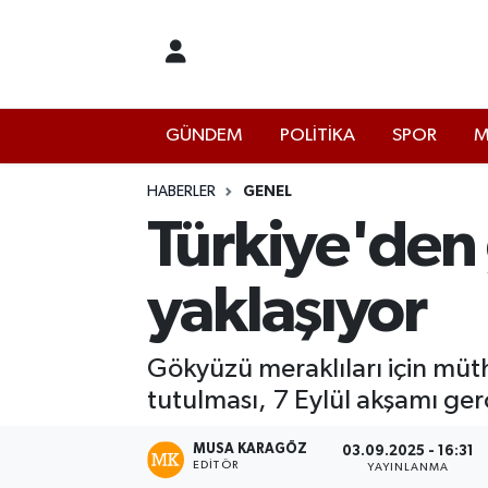
İstanbul Nöbetçi Eczaneler
GÜNDEM
POLİTİKA
SPOR
M
İstanbul Hava Durumu
İstanbul Namaz Vakitleri
HABERLER
GENEL
Türkiye'den 
İstanbul Trafik Yoğunluk Haritası
yaklaşıyor
Süper Lig Puan Durumu ve Fikstür
Tüm Manşetler
Gökyüzü meraklıları için müthi
tutulması, 7 Eylül akşamı ger
Son Dakika Haberleri
MUSA KARAGÖZ
03.09.2025 - 16:31
EDITÖR
Haber Arşivi
YAYINLANMA