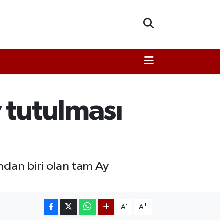
 tutulması
ından biri olan tam Ay
-
+
A
A