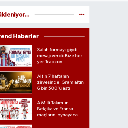
ükleniyor...
rend Haberler
Salah formayı giydi
mesajı verdi: Bize her
yer Trabzon
Altın 7 haftanın
zirvesinde: Gram altın
6 bin 500'ü aştı
A Milli Takım'ın
Belçika ve Fransa
maçlarını oynayacağı
statlar açıklandı