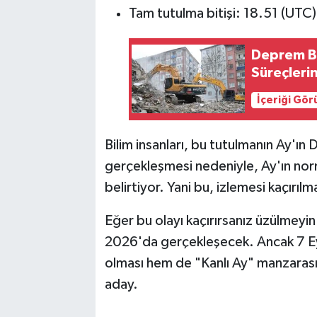
Tam tutulma bitişi: 18.51 (UTC)
Deprem Bö
Süreçlerin
İçeriği Gö
Bilim insanları, bu tutulmanın Ay'ı
gerçekleşmesi nedeniyle, Ay'ın no
belirtiyor. Yani bu, izlemesi kaçırıl
Eğer bu olayı kaçırırsanız üzülmeyin
2026'da gerçekleşecek. Ancak 7 Eyl
olması hem de "Kanlı Ay" manzarasıyl
aday.