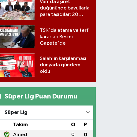
Van'da aşiret
düğününde bavullarla
para taşıdılar: 20
milyon lira para,
kilolarla altın
TSK'da atama ve terfi
kararları Resmi
Gazete'de
Salah'ın karşılanması
dünyada gündem
oldu
Süper Lig Puan Durumu
Süper Lig
#
Takım
O
P
1
Amed
0
0