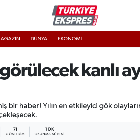
AGAZİN
DÜNYA
EKONOMİ
görülecek kanlı ay
ş bir haber! Yılın en etkileyici gök olaylar
çekleşecek.
71
1 DK
GÖSTERIM
OKUNMA SÜRESI