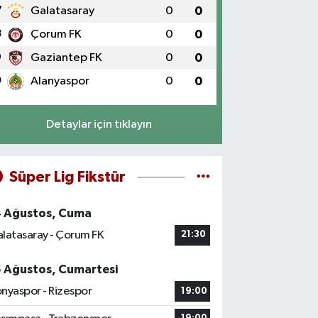
7
Galatasaray
0
0
8
Çorum FK
0
0
9
Gaziantep FK
0
0
0
Alanyaspor
0
0
Detaylar için tıklayın
Süper Lig Fikstür
4 Ağustos, Cuma
latasaray - Çorum FK
21:30
5 Ağustos, Cumartesi
nyaspor - Rizespor
19:00