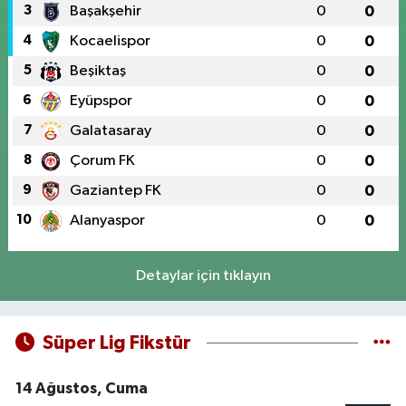
3
Başakşehir
0
0
4
Kocaelispor
0
0
5
Beşiktaş
0
0
6
Eyüpspor
0
0
7
Galatasaray
0
0
8
Çorum FK
0
0
9
Gaziantep FK
0
0
10
Alanyaspor
0
0
Detaylar için tıklayın
Süper Lig Fikstür
14 Ağustos, Cuma