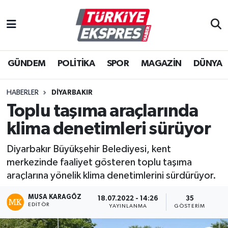
İstanbul Nöbetçi Eczaneler
GÜNDEM
POLİTİKA
SPOR
MAGAZİN
DÜNYA
İstanbul Hava Durumu
İstanbul Namaz Vakitleri
HABERLER
DIYARBAKIR
Toplu taşıma araçlarında
İstanbul Trafik Yoğunluk Haritası
klima denetimleri sürüyor
Süper Lig Puan Durumu ve Fikstür
Diyarbakır Büyükşehir Belediyesi, kent
merkezinde faaliyet gösteren toplu taşıma
Tüm Manşetler
araçlarına yönelik klima denetimlerini sürdürüyor.
Son Dakika Haberleri
MUSA KARAGÖZ
18.07.2022 - 14:26
35
EDITÖR
YAYINLANMA
GÖSTERIM
Haber Arşivi