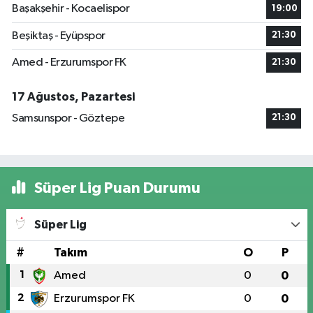
Başakşehir - Kocaelispor
19:00
Beşiktaş - Eyüpspor
21:30
Amed - Erzurumspor FK
21:30
17 Ağustos, Pazartesi
Samsunspor - Göztepe
21:30
Süper Lig Puan Durumu
Süper Lig
#
Takım
O
P
1
Amed
0
0
2
Erzurumspor FK
0
0