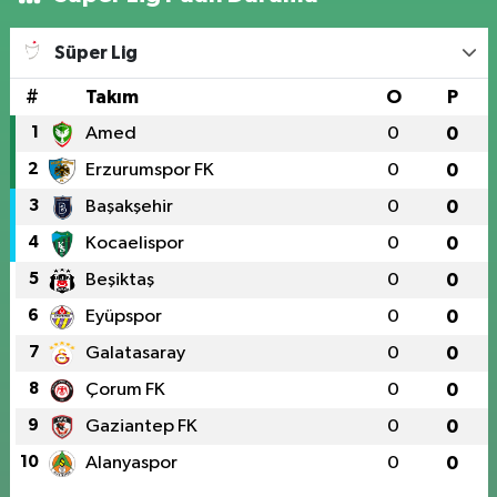
Süper Lig
#
Takım
O
P
1
Amed
0
0
2
Erzurumspor FK
0
0
3
Başakşehir
0
0
4
Kocaelispor
0
0
5
Beşiktaş
0
0
6
Eyüpspor
0
0
7
Galatasaray
0
0
8
Çorum FK
0
0
9
Gaziantep FK
0
0
10
Alanyaspor
0
0