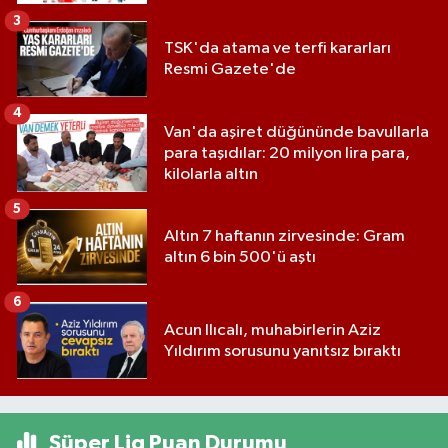
3
TSK'da atama ve terfi kararları
Resmi Gazete'de
4
Van'da aşiret düğününde bavullarla
para taşıdılar: 20 milyon lira para,
kilolarla altın
5
Altın 7 haftanın zirvesinde: Gram
altın 6 bin 500'ü aştı
6
Acun Ilıcalı, muhabirlerin Aziz
Yıldırım sorusunu yanıtsız bıraktı
Süper Lig Puan Durumu