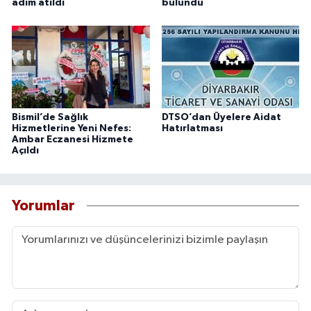
adım atıldı
bulundu
Bismil’de Sağlık
DTSO’dan Üyelere Aidat
Hizmetlerine Yeni Nefes:
Hatırlatması
Ambar Eczanesi Hizmete
Açıldı
Yorumlar