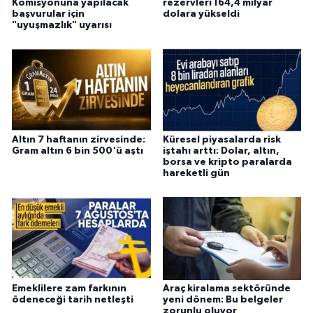
Komisyonuna yapılacak
rezervleri 164,4 milyar
başvurular için
dolara yükseldi
"uyuşmazlık" uyarısı
Altın 7 haftanın zirvesinde:
Küresel piyasalarda risk
Gram altın 6 bin 500'ü aştı
iştahı arttı: Dolar, altın,
borsa ve kripto paralarda
hareketli gün
Emeklilere zam farkının
Araç kiralama sektöründe
ödeneceği tarih netleşti
yeni dönem: Bu belgeler
zorunlu oluyor