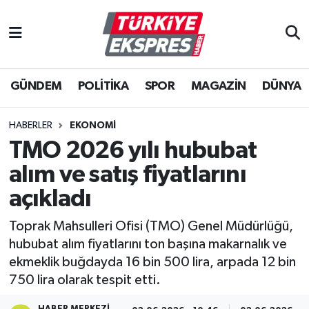
İstanbul Nöbetçi Eczaneler
GÜNDEM
POLİTİKA
SPOR
MAGAZİN
DÜNYA
İstanbul Hava Durumu
İstanbul Namaz Vakitleri
HABERLER
EKONOMİ
TMO 2026 yılı hububat
İstanbul Trafik Yoğunluk Haritası
alım ve satış fiyatlarını
Süper Lig Puan Durumu ve Fikstür
açıkladı
Toprak Mahsulleri Ofisi (TMO) Genel Müdürlüğü,
Tüm Manşetler
hububat alım fiyatlarını ton başına makarnalık ve
ekmeklik buğdayda 16 bin 500 lira, arpada 12 bin
Son Dakika Haberleri
750 lira olarak tespit etti.
Haber Arşivi