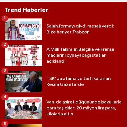
Trend Haberler
1
Salah formayı giydi mesajı verdi:
Bize her yer Trabzon
2
A Milli Takım'ın Belçika ve Fransa
maçlarını oynayacağı statlar
açıklandı
3
TSK'da atama ve terfi kararları
Resmi Gazete'de
4
Van'da aşiret düğününde bavullarla
para taşıdılar: 20 milyon lira para,
kilolarla altın
5