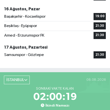
16 Ağustos, Pazar
Başakşehir - Kocaelispor
19:00
Beşiktaş - Eyüpspor
21:30
Amed - Erzurumspor FK
21:30
17 Ağustos, Pazartesi
Samsunspor - Göztepe
21:30
İSTANBUL
08.08.2026
SONRAKI VAKTE KALAN
02:00:19
İkindi Namazı