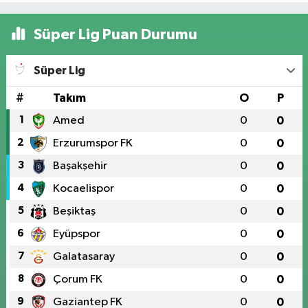
Süper Lig Puan Durumu
Süper Lig
#
Takım
O
P
1
Amed
0
0
2
Erzurumspor FK
0
0
3
Başakşehir
0
0
4
Kocaelispor
0
0
5
Beşiktaş
0
0
6
Eyüpspor
0
0
7
Galatasaray
0
0
8
Çorum FK
0
0
9
Gaziantep FK
0
0