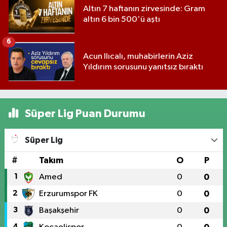
Altın 7 haftanın zirvesinde: Gram
altın 6 bin 500'ü aştı
6
Acun Ilıcalı, muhabirlerin Aziz
Yıldırım sorusunu yanıtsız bıraktı
Süper Lig Puan Durumu
Süper Lig
#
Takım
O
P
1
Amed
0
0
2
Erzurumspor FK
0
0
3
Başakşehir
0
0
4