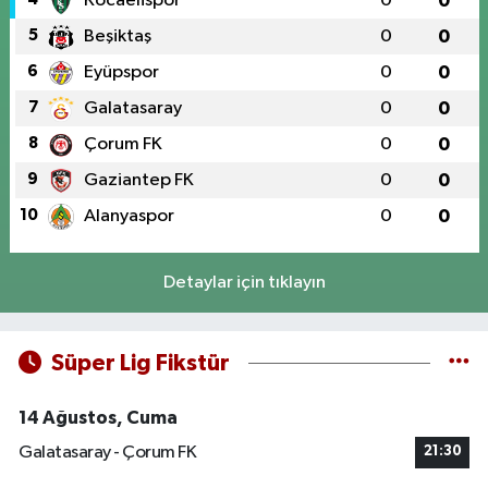
Kocaelispor
0
0
5
Beşiktaş
0
0
6
Eyüpspor
0
0
7
Galatasaray
0
0
8
Çorum FK
0
0
9
Gaziantep FK
0
0
10
Alanyaspor
0
0
Detaylar için tıklayın
Süper Lig Fikstür
14 Ağustos, Cuma
Galatasaray - Çorum FK
21:30