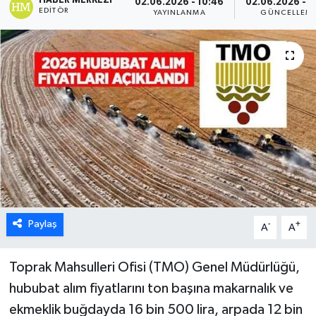
HABER MERKEZI
02.06.2026 - 10:46
02.06.2026 - 1
EDITÖR
YAYINLANMA
GÜNCELLEM
Paylaş
-
+
A
A
Toprak Mahsulleri Ofisi (TMO) Genel Müdürlüğü,
hububat alım fiyatlarını ton başına makarnalık ve
ekmeklik buğdayda 16 bin 500 lira, arpada 12 bin