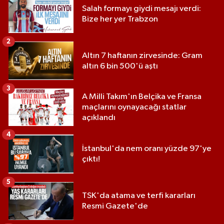
Salah formayı giydi mesajı verdi:
Bize her yer Trabzon
2
Altın 7 haftanın zirvesinde: Gram
altın 6 bin 500'ü aştı
3
A Milli Takım'ın Belçika ve Fransa
maçlarını oynayacağı statlar
açıklandı
4
İstanbul'da nem oranı yüzde 97'ye
çıktı!
5
TSK'da atama ve terfi kararları
Resmi Gazete'de