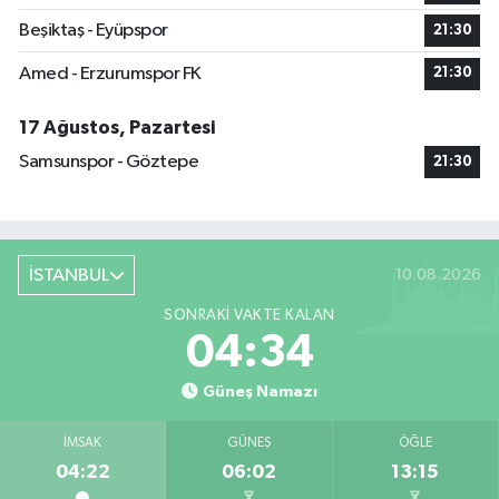
Beşiktaş - Eyüpspor
21:30
Amed - Erzurumspor FK
21:30
17 Ağustos, Pazartesi
Samsunspor - Göztepe
21:30
İSTANBUL
10.08.2026
SONRAKI VAKTE KALAN
04:33
Güneş Namazı
İMSAK
GÜNEŞ
ÖĞLE
04:22
06:02
13:15