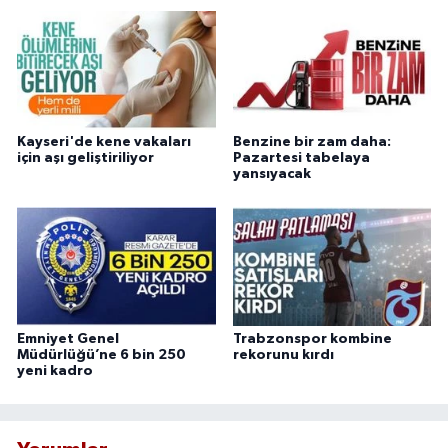
Kayseri'de kene vakaları
Benzine bir zam daha:
için aşı geliştiriliyor
Pazartesi tabelaya
yansıyacak
Emniyet Genel
Trabzonspor kombine
Müdürlüğü’ne 6 bin 250
rekorunu kırdı
yeni kadro