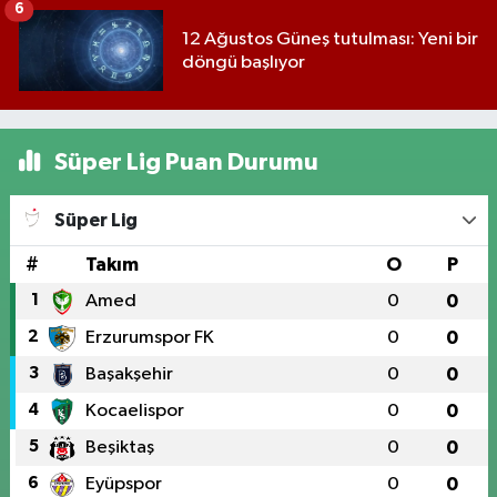
6
12 Ağustos Güneş tutulması: Yeni bir
döngü başlıyor
Süper Lig Puan Durumu
Süper Lig
#
Takım
O
P
1
Amed
0
0
2
Erzurumspor FK
0
0
3
Başakşehir
0
0
4
Kocaelispor
0
0
5
Beşiktaş
0
0
6
Eyüpspor
0
0