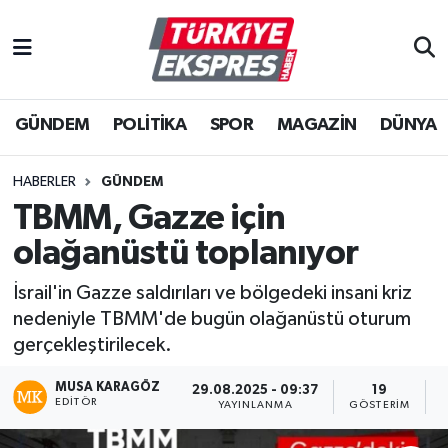
İstanbul Nöbetçi Eczaneler
GÜNDEM
POLİTİKA
SPOR
MAGAZİN
DÜNYA
İstanbul Hava Durumu
İstanbul Namaz Vakitleri
HABERLER
GÜNDEM
TBMM, Gazze için
İstanbul Trafik Yoğunluk Haritası
olağanüstü toplanıyor
Süper Lig Puan Durumu ve Fikstür
İsrail'in Gazze saldırıları ve bölgedeki insani kriz
nedeniyle TBMM'de bugün olağanüstü oturum
Tüm Manşetler
gerçekleştirilecek.
Son Dakika Haberleri
MUSA KARAGÖZ
29.08.2025 - 09:37
19
EDITÖR
YAYINLANMA
GÖSTERIM
Haber Arşivi