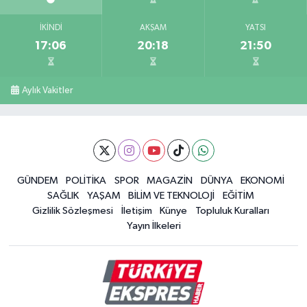
İKINDI
AKŞAM
YATSI
17:06
20:18
21:50
Aylık Vakitler
GÜNDEM
POLİTİKA
SPOR
MAGAZİN
DÜNYA
EKONOMİ
SAĞLIK
YAŞAM
BİLİM VE TEKNOLOJİ
EĞİTİM
Gizlilik Sözleşmesi
İletişim
Künye
Topluluk Kuralları
Yayın İlkeleri