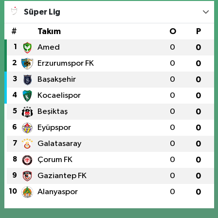
Süper Lig
#
Takım
O
P
1
Amed
0
0
2
Erzurumspor FK
0
0
3
Başakşehir
0
0
4
Kocaelispor
0
0
5
Beşiktaş
0
0
6
Eyüpspor
0
0
7
Galatasaray
0
0
8
Çorum FK
0
0
9
Gaziantep FK
0
0
10
Alanyaspor
0
0