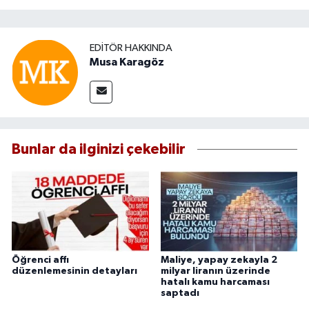
EDITÖR HAKKINDA
Musa Karagöz
Bunlar da ilginizi çekebilir
Öğrenci affı
Maliye, yapay zekayla 2
düzenlemesinin detayları
milyar liranın üzerinde
hatalı kamu harcaması
saptadı