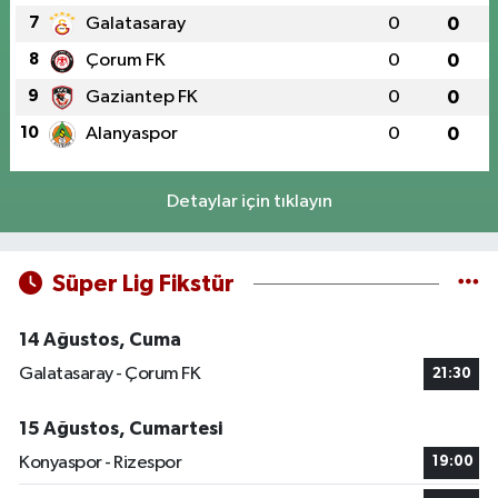
7
Galatasaray
0
0
8
Çorum FK
0
0
9
Gaziantep FK
0
0
10
Alanyaspor
0
0
Detaylar için tıklayın
Süper Lig Fikstür
14 Ağustos, Cuma
Galatasaray - Çorum FK
21:30
15 Ağustos, Cumartesi
Konyaspor - Rizespor
19:00