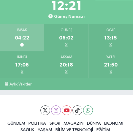
12:21
Güneş Namazı
İMSAK
GÜNEŞ
ÖĞLE
04:22
06:02
13:15
İKINDI
AKŞAM
YATSI
17:06
20:18
21:50
Aylık Vakitler
GÜNDEM
POLİTİKA
SPOR
MAGAZİN
DÜNYA
EKONOMİ
SAĞLIK
YAŞAM
BİLİM VE TEKNOLOJİ
EĞİTİM