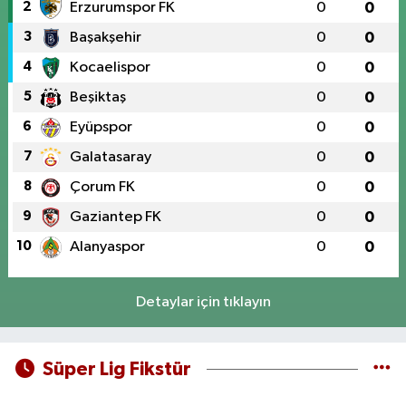
2
Erzurumspor FK
0
0
3
Başakşehir
0
0
4
Kocaelispor
0
0
5
Beşiktaş
0
0
6
Eyüpspor
0
0
7
Galatasaray
0
0
8
Çorum FK
0
0
9
Gaziantep FK
0
0
10
Alanyaspor
0
0
Detaylar için tıklayın
Süper Lig Fikstür