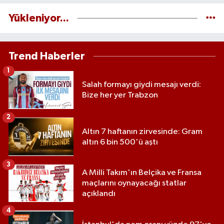
Yükleniyor...
Trend Haberler
1
Salah formayı giydi mesajı verdi:
Bize her yer Trabzon
2
Altın 7 haftanın zirvesinde: Gram
altın 6 bin 500'ü aştı
3
A Milli Takım'ın Belçika ve Fransa
maçlarını oynayacağı statlar
açıklandı
4