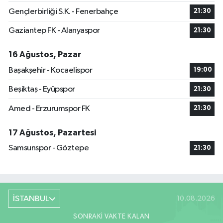
Gençlerbirliği S.K. - Fenerbahçe
21:30
Gaziantep FK - Alanyaspor
21:30
16 Ağustos, Pazar
Başakşehir - Kocaelispor
19:00
Beşiktaş - Eyüpspor
21:30
Amed - Erzurumspor FK
21:30
17 Ağustos, Pazartesi
Samsunspor - Göztepe
21:30
İSTANBUL
10.08.2026
SONRAKI VAKTE KALAN