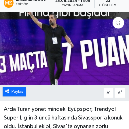
MUSA KARAGÖZ
25.08.2024 - 11:05
23
EDITÖR
YAYINLANMA
GÖSTERIM
O
Paylaş
-
+
A
A
Arda Turan yönetimindeki Eyüpspor, Trendyol
Süper Lig'in 3'üncü haftasında Sivasspor'a konuk
oldu. İstanbul ekibi, Sivas'ta oynanan zorlu