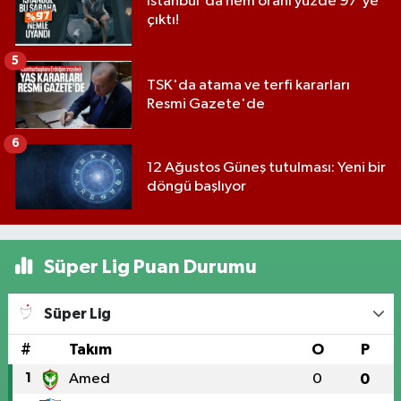
İstanbul'da nem oranı yüzde 97'ye
çıktı!
5
TSK'da atama ve terfi kararları
Resmi Gazete'de
6
12 Ağustos Güneş tutulması: Yeni bir
döngü başlıyor
Süper Lig Puan Durumu
Süper Lig
#
Takım
O
P
1
Amed
0
0