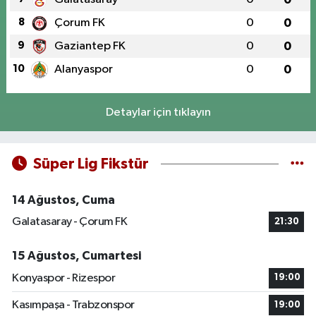
8
Çorum FK
0
0
9
Gaziantep FK
0
0
10
Alanyaspor
0
0
Detaylar için tıklayın
Süper Lig Fikstür
14 Ağustos, Cuma
Galatasaray - Çorum FK
21:30
15 Ağustos, Cumartesi
Konyaspor - Rizespor
19:00
Kasımpaşa - Trabzonspor
19:00