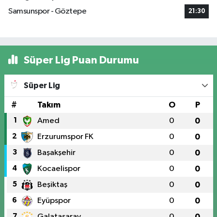
Samsunspor - Göztepe
21:30
Süper Lig Puan Durumu
Süper Lig
#
Takım
O
P
1
Amed
0
0
2
Erzurumspor FK
0
0
3
Başakşehir
0
0
4
Kocaelispor
0
0
5
Beşiktaş
0
0
6
Eyüpspor
0
0
7
Galatasaray
0
0