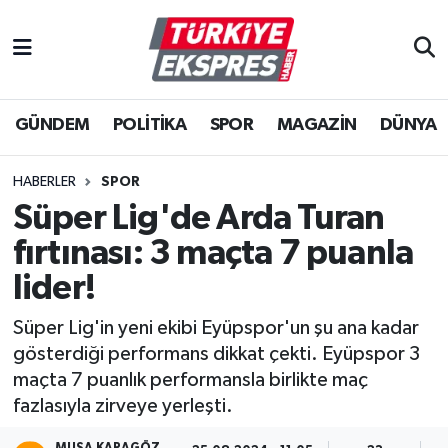
İstanbul Nöbetçi Eczaneler
GÜNDEM
POLİTİKA
SPOR
MAGAZİN
DÜNYA
İstanbul Hava Durumu
İstanbul Namaz Vakitleri
HABERLER
SPOR
Süper Lig'de Arda Turan
İstanbul Trafik Yoğunluk Haritası
fırtınası: 3 maçta 7 puanla
Süper Lig Puan Durumu ve Fikstür
lider!
Süper Lig'in yeni ekibi Eyüpspor'un şu ana kadar
Tüm Manşetler
gösterdiği performans dikkat çekti. Eyüpspor 3
maçta 7 puanlık performansla birlikte maç
Son Dakika Haberleri
fazlasıyla zirveye yerleşti.
Haber Arşivi