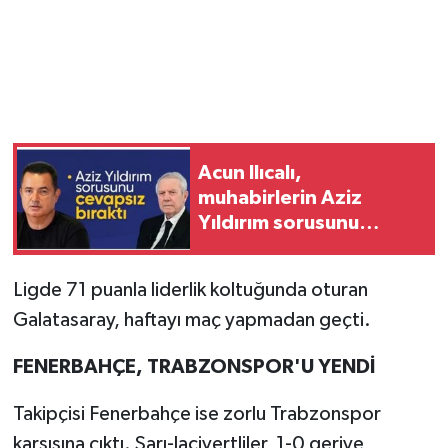
Acun Ilıcalı,
muhabirlerin Aziz
Yıldırım sorusunu
yanıtsız bıraktı
Ligde 71 puanla liderlik koltuğunda oturan
Galatasaray, haftayı maç yapmadan geçti.
FENERBAHÇE, TRABZONSPOR'U YENDİ
Takipçisi Fenerbahçe ise zorlu Trabzonspor
karşısına çıktı. Sarı-lacivertliler, 1-0 geriye