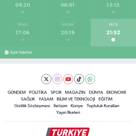
04:20
06:01
13:15
İKINDI
AKŞAM
YATSI
17:06
20:19
21:52
Aylık Vakitler
GÜNDEM
POLİTİKA
SPOR
MAGAZİN
DÜNYA
EKONOMİ
SAĞLIK
YAŞAM
BİLİM VE TEKNOLOJİ
EĞİTİM
Gizlilik Sözleşmesi
İletişim
Künye
Topluluk Kuralları
Yayın İlkeleri