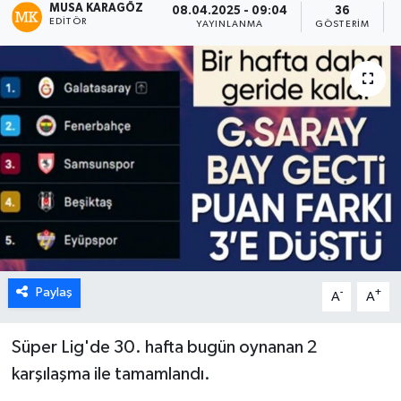
MUSA KARAGÖZ
08.04.2025 - 09:04
36
EDITÖR
YAYINLANMA
GÖSTERIM
Paylaş
-
+
A
A
Süper Lig'de 30. hafta bugün oynanan 2
karşılaşma ile tamamlandı.