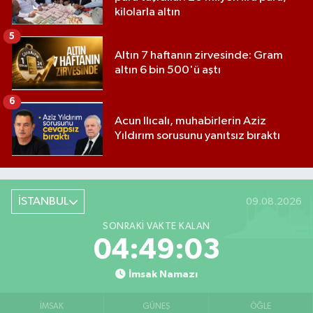
kilolarla altın
5
Altın 7 haftanın zirvesinde: Gram
altın 6 bin 500'ü aştı
6
Acun Ilıcalı, muhabirlerin Aziz
Yıldırım sorusunu yanıtsız bıraktı
İSTANBUL
09.08.2026
SONRAKI VAKTE KALAN
04:49:02
İmsak Namazı
İMSAK
GÜNEŞ
ÖĞLE