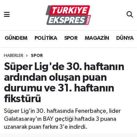
İstanbul Nöbetçi Eczaneler
GÜNDEM
POLİTİKA
SPOR
MAGAZİN
DÜNYA
İstanbul Hava Durumu
İstanbul Namaz Vakitleri
HABERLER
SPOR
Süper Lig'de 30. haftanın
İstanbul Trafik Yoğunluk Haritası
ardından oluşan puan
Süper Lig Puan Durumu ve Fikstür
durumu ve 31. haftanın
fikstürü
Tüm Manşetler
Süper Lig'in 30. haftasında Fenerbahçe, lider
Son Dakika Haberleri
Galatasaray'ın BAY geçtiği haftada 3 puana
uzanarak puan farkını 3'e indirdi.
Haber Arşivi