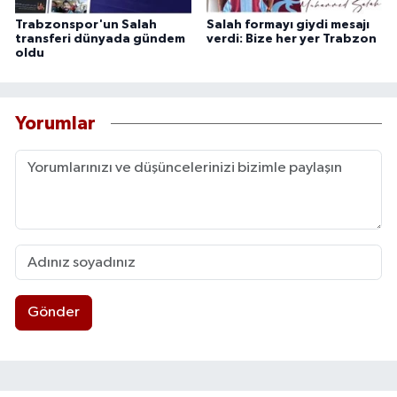
Trabzonspor'un Salah
Salah formayı giydi mesajı
transferi dünyada gündem
verdi: Bize her yer Trabzon
oldu
Yorumlar
Gönder