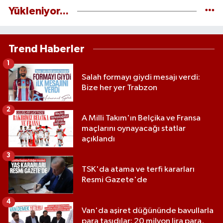
Yükleniyor...
Trend Haberler
1
Salah formayı giydi mesajı verdi:
Bize her yer Trabzon
2
A Milli Takım'ın Belçika ve Fransa
maçlarını oynayacağı statlar
açıklandı
3
TSK'da atama ve terfi kararları
Resmi Gazete'de
4
Van'da aşiret düğününde bavullarla
para taşıdılar: 20 milyon lira para,