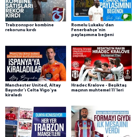
Trabzonspor kombine
Romelu Lukaku'dan
rekorunu kırdı
Fenerbahçe'nin
paylaşımına beğeni
Manchester United, Altay
Hradec Kralove - Beşiktaş
Bayındır'ı Celta Vigo'ya
maçının muhtemel 11'leri
kiraladı