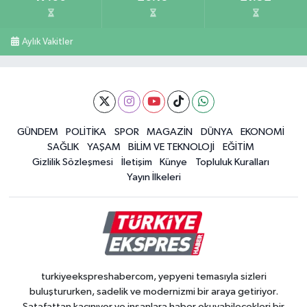
Aylık Vakitler
GÜNDEM
POLİTİKA
SPOR
MAGAZİN
DÜNYA
EKONOMİ
SAĞLIK
YAŞAM
BİLİM VE TEKNOLOJİ
EĞİTİM
Gizlilik Sözleşmesi
İletişim
Künye
Topluluk Kuralları
Yayın İlkeleri
turkiyeekspreshabercom, yepyeni temasıyla sizleri
buluştururken, sadelik ve modernizmi bir araya getiriyor.
Şatafattan kaçınıyor ve insanlara haber okuyabilecekleri bir