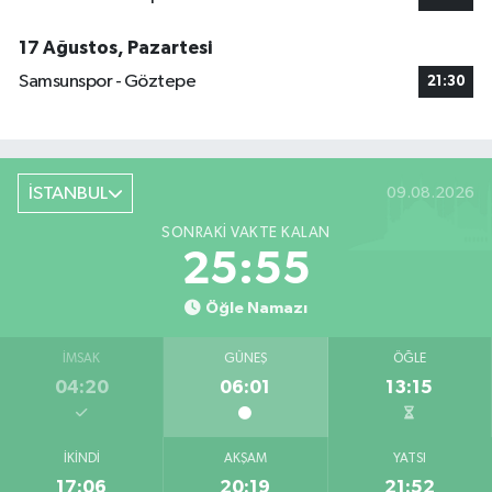
17 Ağustos, Pazartesi
Samsunspor - Göztepe
21:30
İSTANBUL
09.08.2026
SONRAKI VAKTE KALAN
25:54
Öğle Namazı
İMSAK
GÜNEŞ
ÖĞLE
04:20
06:01
13:15
İKINDI
AKŞAM
YATSI
17:06
20:19
21:52