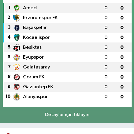
1
Amed
0
0
2
Erzurumspor FK
0
0
3
Başakşehir
0
0
4
Kocaelispor
0
0
5
Beşiktaş
0
0
6
Eyüpspor
0
0
7
Galatasaray
0
0
8
Çorum FK
0
0
9
Gaziantep FK
0
0
10
Alanyaspor
0
0
Detaylar için tıklayın