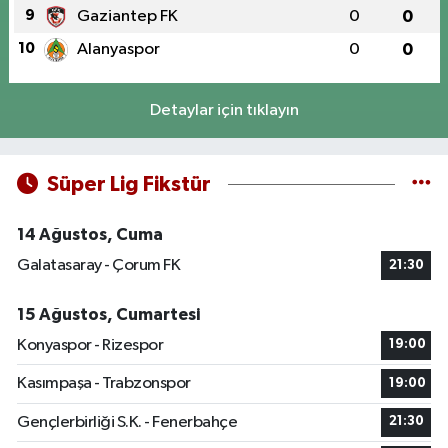
9
Gaziantep FK
0
0
10
Alanyaspor
0
0
Detaylar için tıklayın
Süper Lig Fikstür
14 Ağustos, Cuma
Galatasaray - Çorum FK
21:30
15 Ağustos, Cumartesi
Konyaspor - Rizespor
19:00
Kasımpaşa - Trabzonspor
19:00
Gençlerbirliği S.K. - Fenerbahçe
21:30