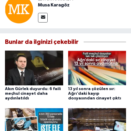
Musa Karagöz
Bunlar da ilginizi çekebilir
Akın Gürlek duyurdu: 6 faili
13 yıl sonra çözülen sır:
meçhul cinayet daha
Ağrı’daki kayıp
aydınlatıldı
dosyasından cinayet çıktı