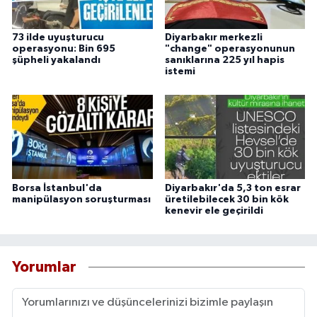
73 ilde uyuşturucu
Diyarbakır merkezli
operasyonu: Bin 695
"change" operasyonunun
şüpheli yakalandı
sanıklarına 225 yıl hapis
istemi
Borsa İstanbul'da
Diyarbakır'da 5,3 ton esrar
manipülasyon soruşturması
üretilebilecek 30 bin kök
kenevir ele geçirildi
Yorumlar