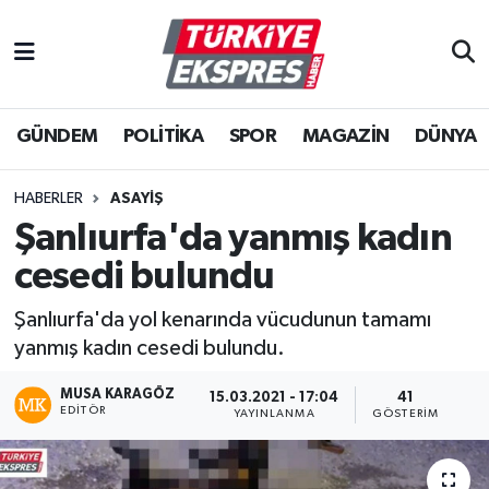
İstanbul Nöbetçi Eczaneler
GÜNDEM
POLİTİKA
SPOR
MAGAZİN
DÜNYA
İstanbul Hava Durumu
İstanbul Namaz Vakitleri
HABERLER
ASAYİŞ
Şanlıurfa'da yanmış kadın
İstanbul Trafik Yoğunluk Haritası
cesedi bulundu
Süper Lig Puan Durumu ve Fikstür
Şanlıurfa'da yol kenarında vücudunun tamamı
yanmış kadın cesedi bulundu.
Tüm Manşetler
MUSA KARAGÖZ
15.03.2021 - 17:04
41
EDITÖR
Son Dakika Haberleri
YAYINLANMA
GÖSTERIM
Haber Arşivi