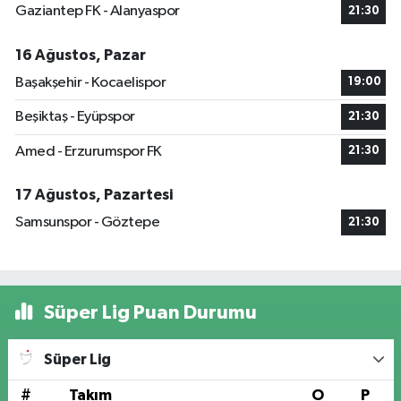
Gaziantep FK - Alanyaspor
21:30
16 Ağustos, Pazar
Başakşehir - Kocaelispor
19:00
Beşiktaş - Eyüpspor
21:30
Amed - Erzurumspor FK
21:30
17 Ağustos, Pazartesi
Samsunspor - Göztepe
21:30
Süper Lig Puan Durumu
Süper Lig
#
Takım
O
P