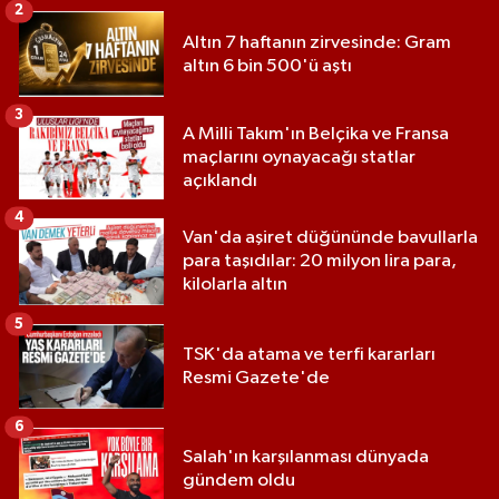
2
Altın 7 haftanın zirvesinde: Gram
altın 6 bin 500'ü aştı
3
A Milli Takım'ın Belçika ve Fransa
maçlarını oynayacağı statlar
açıklandı
4
Van'da aşiret düğününde bavullarla
para taşıdılar: 20 milyon lira para,
kilolarla altın
5
TSK'da atama ve terfi kararları
Resmi Gazete'de
6
Salah'ın karşılanması dünyada
gündem oldu