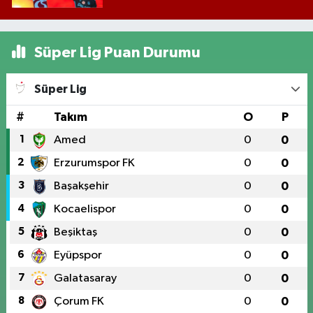
Süper Lig Puan Durumu
Süper Lig
#
Takım
O
P
1
Amed
0
0
2
Erzurumspor FK
0
0
3
Başakşehir
0
0
4
Kocaelispor
0
0
5
Beşiktaş
0
0
6
Eyüpspor
0
0
7
Galatasaray
0
0
8
Çorum FK
0
0