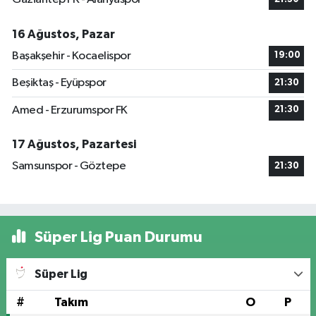
16 Ağustos, Pazar
Başakşehir - Kocaelispor
19:00
Beşiktaş - Eyüpspor
21:30
Amed - Erzurumspor FK
21:30
17 Ağustos, Pazartesi
Samsunspor - Göztepe
21:30
Süper Lig Puan Durumu
Süper Lig
#
Takım
O
P