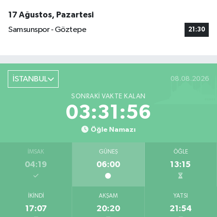
17 Ağustos, Pazartesi
Samsunspor - Göztepe
21:30
İSTANBUL
08.08.2026
SONRAKI VAKTE KALAN
03:31:56
Öğle Namazı
İMSAK
GÜNEŞ
ÖĞLE
04:19
06:00
13:15
İKINDI
AKŞAM
YATSI
17:07
20:20
21:54