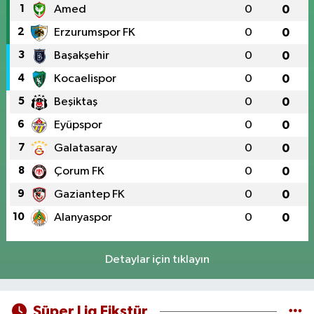
1
Amed
0
0
2
Erzurumspor FK
0
0
3
Başakşehir
0
0
4
Kocaelispor
0
0
5
Beşiktaş
0
0
6
Eyüpspor
0
0
7
Galatasaray
0
0
8
Çorum FK
0
0
9
Gaziantep FK
0
0
10
Alanyaspor
0
0
Detaylar için tıklayın
Süper Lig Fikstür