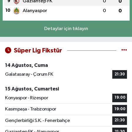
9
Gaziantep FK
0
0
10
Alanyaspor
0
0
Detaylar için tıklayın
Süper Lig Fikstür
14 Ağustos, Cuma
Galatasaray - Çorum FK
21:30
15 Ağustos, Cumartesi
Konyaspor - Rizespor
19:00
Kasımpaşa - Trabzonspor
19:00
Gençlerbirliği S.K. - Fenerbahçe
21:30
Gaziantep FK - Alanyaspor
21:30