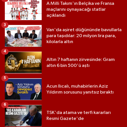
A Milli Takım'ın Belçika ve Fransa
maçlarını oynayacağı statlar
açıklandı
3
Van'da aşiret düğününde bavullarla
para taşıdılar: 20 milyon lira para,
kilolarla altın
4
Altın 7 haftanın zirvesinde: Gram
altın 6 bin 500'ü aştı
5
Acun Ilıcalı, muhabirlerin Aziz
Yıldırım sorusunu yanıtsız bıraktı
6
TSK'da atama ve terfi kararları
Resmi Gazete'de