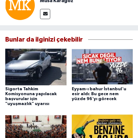
Musa Karagöz
Bunlar da ilginizi çekebilir
Sigorta Tahkim
Eyyam-ı bahur İstanbul'u
Komisyonuna yapılacak
esir aldı: Bu gece nem
başvurular için
yüzde 96'yı görecek
"uyuşmazlık" uyarısı