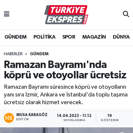
İstanbul Nöbetçi Eczaneler
GÜNDEM
POLİTİKA
SPOR
MAGAZİN
DÜNYA
İstanbul Hava Durumu
İstanbul Namaz Vakitleri
HABERLER
GÜNDEM
Ramazan Bayramı'nda
İstanbul Trafik Yoğunluk Haritası
köprü ve otoyollar ücretsiz
Süper Lig Puan Durumu ve Fikstür
Ramazan Bayramı süresince köprü ve otoyolların
yanı sıra İzmir, Ankara ve İstanbul'da toplu taşıma
Tüm Manşetler
ücretsiz olarak hizmet verecek.
Son Dakika Haberleri
MUSA KARAGÖZ
14.04.2023 - 11:12
19
EDITÖR
YAYINLANMA
GÖSTERIM
Haber Arşivi