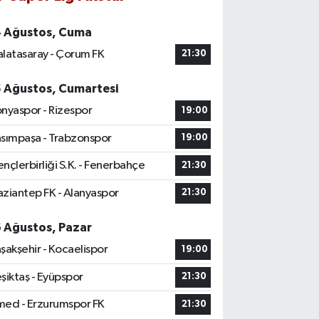
4 Ağustos, Cuma
latasaray - Çorum FK
21:30
5 Ağustos, Cumartesi
nyaspor - Rizespor
19:00
sımpaşa - Trabzonspor
19:00
nçlerbirliği S.K. - Fenerbahçe
21:30
ziantep FK - Alanyaspor
21:30
6 Ağustos, Pazar
şakşehir - Kocaelispor
19:00
şiktaş - Eyüpspor
21:30
ed - Erzurumspor FK
21:30