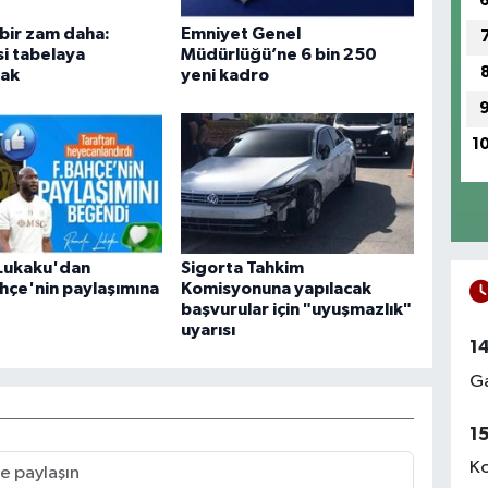
bir zam daha:
Emniyet Genel
i tabelaya
Müdürlüğü’ne 6 bin 250
cak
yeni kadro
1
Lukaku'dan
Sigorta Tahkim
çe'nin paylaşımına
Komisyonuna yapılacak
başvurular için "uyuşmazlık"
uyarısı
1
Ga
1
Ko