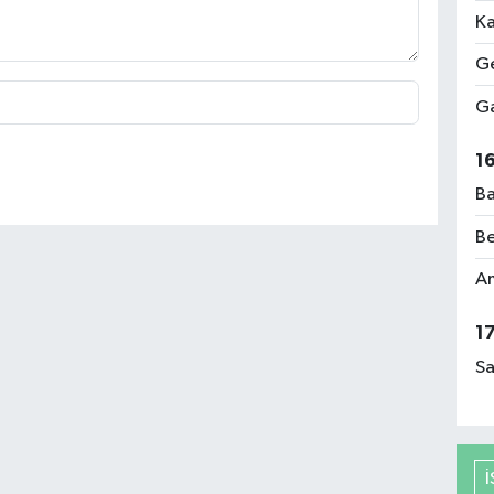
Ka
Ge
Ga
1
Ba
Be
Am
1
Sa