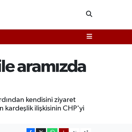
le aramızda
ından kendisini ziyaret
ardeşlik ilişkisinin CHP'yi
-
+