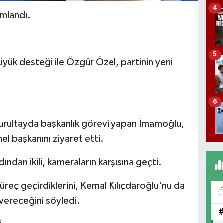
4
amlandı.
5
ük desteği ile Özgür Özel, partinin yeni
6
rultayda başkanlık görevi yapan İmamoğlu,
l başkanını ziyaret etti.
ndan ikili, kameraların karşısına geçti.
süreç geçirdiklerini, Kemal Kılıçdaroğlu'nu da
 vereceğini söyledi.