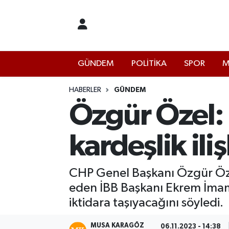
İstanbul Nöbetçi Eczaneler
GÜNDEM
POLİTİKA
SPOR
M
İstanbul Hava Durumu
İstanbul Namaz Vakitleri
HABERLER
GÜNDEM
Özgür Özel:
İstanbul Trafik Yoğunluk Haritası
kardeşlik iliş
Süper Lig Puan Durumu ve Fikstür
Tüm Manşetler
CHP Genel Başkanı Özgür Özel
eden İBB Başkanı Ekrem İmamo
Son Dakika Haberleri
iktidara taşıyacağını söyledi.
Haber Arşivi
MUSA KARAGÖZ
06.11.2023 - 14:38