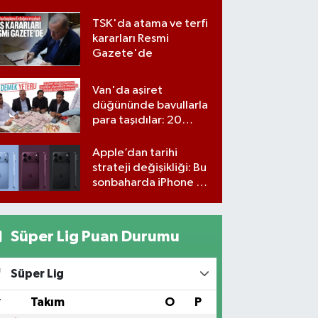
TSK'da atama ve terfi
kararları Resmi
Gazete'de
Van'da aşiret
düğününde bavullarla
para taşıdılar: 20
milyon lira para,
kilolarla altın
Apple’dan tarihi
strateji değişikliği: Bu
sonbaharda iPhone 18
gelmiyor
Süper Lig Puan Durumu
Süper Lig
#
Takım
O
P