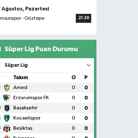
7 Ağustos, Pazartesi
msunspor - Göztepe
21:30
Süper Lig Puan Durumu
Süper Lig
#
Takım
O
P
1
Amed
0
0
2
Erzurumspor FK
0
0
3
Başakşehir
0
0
4
Kocaelispor
0
0
5
Beşiktaş
0
0