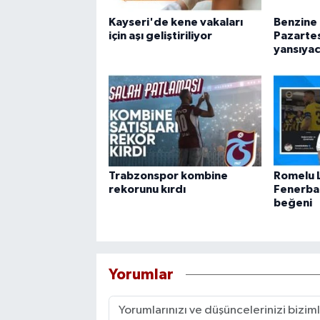
Kayseri'de kene vakaları
Benzine 
için aşı geliştiriliyor
Pazartes
yansıya
Trabzonspor kombine
Romelu 
rekorunu kırdı
Fenerbah
beğeni
Yorumlar