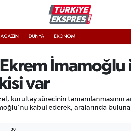
AGAZİN
DÜNYA
EKONOMİ
 Ekrem İmamoğlu i
kisi var
, kurultay sürecinin tamamlanmasının ard
ğlu'nu kabul ederek, aralarında bulunan k
30