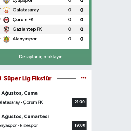
6
Eyüpspor
0
0
7
Galatasaray
0
0
8
Çorum FK
0
0
9
Gaziantep FK
0
0
0
Alanyaspor
0
0
Detaylar için tıklayın
Süper Lig Fikstür
4 Ağustos, Cuma
latasaray - Çorum FK
21:30
5 Ağustos, Cumartesi
nyaspor - Rizespor
19:00