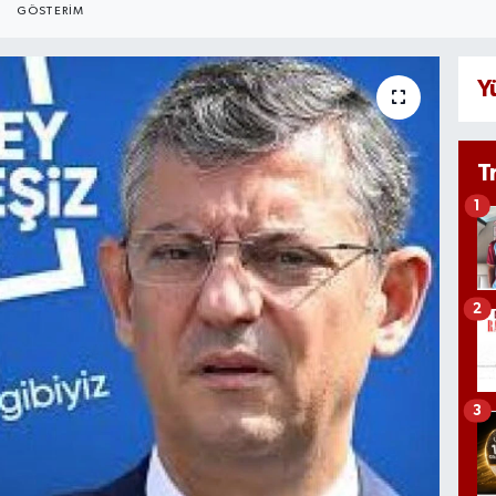
GÖSTERIM
Y
T
1
2
3