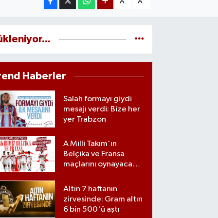
A
A
ükleniyor...
rend Haberler
Salah formayı giydi
mesajı verdi: Bize her
yer Trabzon
A Milli Takım'ın
Belçika ve Fransa
maçlarını oynayacağı
statlar açıklandı
Altın 7 haftanın
zirvesinde: Gram altın
6 bin 500'ü aştı