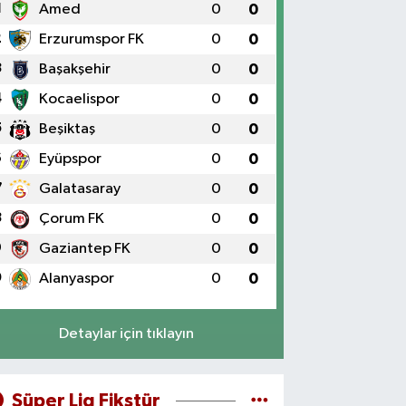
1
Amed
0
0
2
Erzurumspor FK
0
0
3
Başakşehir
0
0
4
Kocaelispor
0
0
5
Beşiktaş
0
0
6
Eyüpspor
0
0
7
Galatasaray
0
0
8
Çorum FK
0
0
9
Gaziantep FK
0
0
0
Alanyaspor
0
0
Detaylar için tıklayın
Süper Lig Fikstür