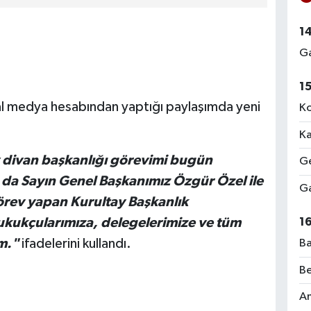
1
Ga
1
al medya hesabından yaptığı paylaşımda yeni
Ko
Ka
 divan başkanlığı görevimi bugün
Ge
 da Sayın Genel Başkanımız Özgür Özel ile
Ga
örev yapan Kurultay Başkanlık
ukukçularımıza, delegelerimize ve tüm
1
m."
ifadelerini kullandı.
Ba
Be
Am