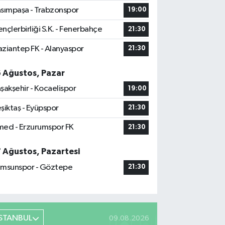
sımpaşa - Trabzonspor
19:00
nçlerbirliği S.K. - Fenerbahçe
21:30
ziantep FK - Alanyaspor
21:30
6 Ağustos, Pazar
şakşehir - Kocaelispor
19:00
şiktaş - Eyüpspor
21:30
ed - Erzurumspor FK
21:30
7 Ağustos, Pazartesi
msunspor - Göztepe
21:30
İSTANBUL
09.08.2026