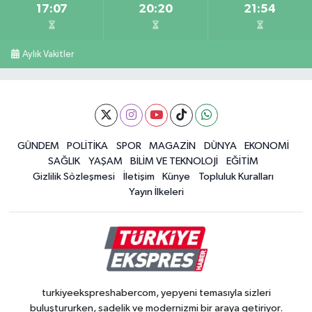
17:07
20:20
21:54
Aylık Vakitler
GÜNDEM
POLİTİKA
SPOR
MAGAZİN
DÜNYA
EKONOMİ
SAĞLIK
YAŞAM
BİLİM VE TEKNOLOJİ
EĞİTİM
Gizlilik Sözleşmesi
İletişim
Künye
Topluluk Kuralları
Yayın İlkeleri
turkiyeekspreshabercom, yepyeni temasıyla sizleri
buluştururken, sadelik ve modernizmi bir araya getiriyor.