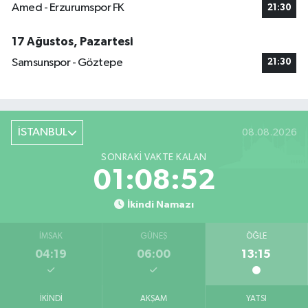
Amed - Erzurumspor FK
21:30
17 Ağustos, Pazartesi
Samsunspor - Göztepe
21:30
İSTANBUL
08.08.2026
SONRAKI VAKTE KALAN
01:08:51
İkindi Namazı
İMSAK
GÜNEŞ
ÖĞLE
04:19
06:00
13:15
İKINDI
AKŞAM
YATSI