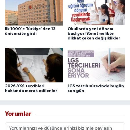
İlk 1000'e Türkiye'den 13
Okullarda yeni dönem
üniversite girdi
başlıyor! Yönetmelikte
dikkat çeken değişiklikler
2026-YKS tercihleri
LGS tercih sürecinde bugün
hakkında merak edilenler
son gün
Yorumlar