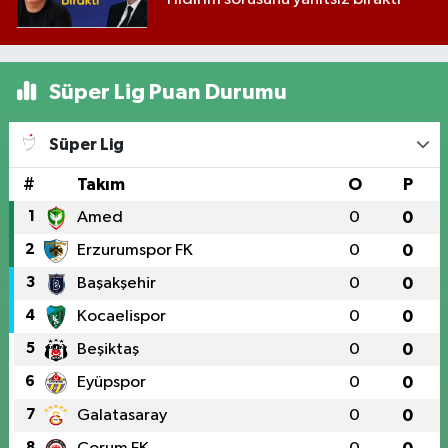
Süper Lig Puan Durumu
Süper Lig
#
Takım
O
P
1
Amed
0
0
2
Erzurumspor FK
0
0
3
Başakşehir
0
0
4
Kocaelispor
0
0
5
Beşiktaş
0
0
6
Eyüpspor
0
0
7
Galatasaray
0
0
8