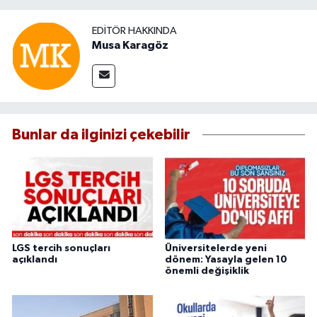
EDITÖR HAKKINDA
Musa Karagöz
Bunlar da ilginizi çekebilir
LGS tercih sonuçları
Üniversitelerde yeni
açıklandı
dönem: Yasayla gelen 10
önemli değişiklik