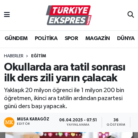
İstanbul Nöbetçi Eczaneler
GÜNDEM
POLİTİKA
SPOR
MAGAZİN
DÜNYA
İstanbul Hava Durumu
İstanbul Namaz Vakitleri
HABERLER
EĞİTİM
Okullarda ara tatil sonrası
İstanbul Trafik Yoğunluk Haritası
ilk ders zili yarın çalacak
Süper Lig Puan Durumu ve Fikstür
Yaklaşık 20 milyon öğrenci ile 1 milyon 200 bin
öğretmen, ikinci ara tatilin ardından pazartesi
Tüm Manşetler
günü ders başı yapacak.
Son Dakika Haberleri
MUSA KARAGÖZ
06.04.2025 - 07:51
36
EDITÖR
YAYINLANMA
GÖSTERIM
O
Haber Arşivi