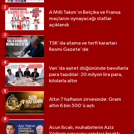
2
A Milli Takım'ın Belçika ve Fransa
maçlarını oynayacağı statlar
açıklandı
3
TSK'da atama ve terfi kararları
Resmi Gazete'de
4
Van'da aşiret düğününde bavullarla
para taşıdılar: 20 milyon lira para,
kilolarla altın
5
Altın 7 haftanın zirvesinde: Gram
altın 6 bin 500'ü aştı
6
Acun Ilıcalı, muhabirlerin Aziz
Yıldırım sorusunu yanıtsız bıraktı