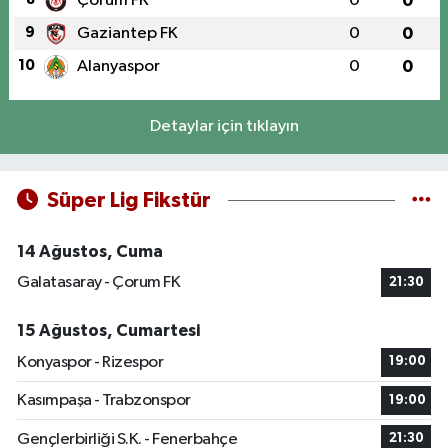
Çorum FK
0
0
9
Gaziantep FK
0
0
10
Alanyaspor
0
0
Detaylar için tıklayın
Süper Lig Fikstür
14 Ağustos, Cuma
Galatasaray - Çorum FK
21:30
15 Ağustos, Cumartesi
Konyaspor - Rizespor
19:00
Kasımpaşa - Trabzonspor
19:00
Gençlerbirliği S.K. - Fenerbahçe
21:30