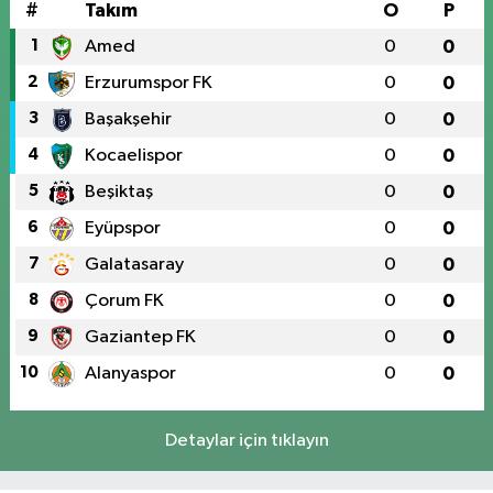
#
Takım
O
P
1
Amed
0
0
2
Erzurumspor FK
0
0
3
Başakşehir
0
0
4
Kocaelispor
0
0
5
Beşiktaş
0
0
6
Eyüpspor
0
0
7
Galatasaray
0
0
8
Çorum FK
0
0
9
Gaziantep FK
0
0
10
Alanyaspor
0
0
Detaylar için tıklayın