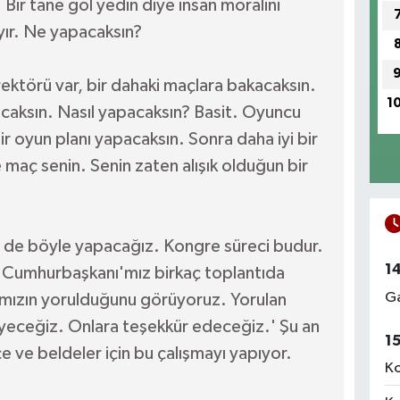
 Bir tane gol yedin diye insan moralini
yır. Ne yapacaksın?
rektörü var, bir dahaki maçlara bakacaksın.
1
acaksın. Nasıl yapacaksın? Basit. Oyuncu
ir oyun planı yapacaksın. Sonra daha iyi bir
e maç senin. Senin zaten alışık olduğun bir
Biz de böyle yapacağız. Kongre süreci budur.
1
. Cumhurbaşkanı'mız birkaç toplantıda
Ga
rımızın yorulduğunu görüyoruz. Yorulan
yeceğiz. Onlara teşekkür edeceğiz.' Şu an
1
lçe ve beldeler için bu çalışmayı yapıyor.
Ko