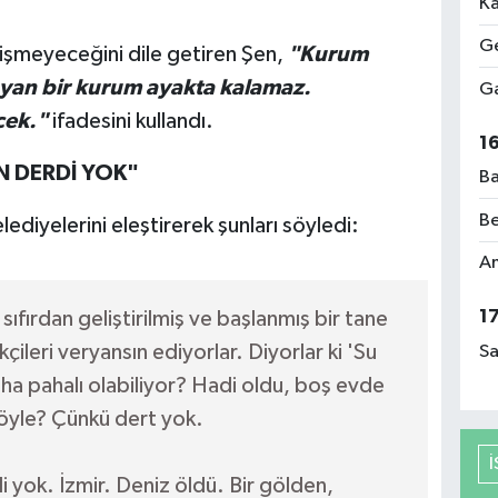
Ka
Ge
işmeyeceğini dile getiren Şen,
"Kurum
ayan bir kurum ayakta kalamaz.
Ga
cek."
ifadesini kullandı.
1
N DERDİ YOK"
Ba
Be
ediyelerini eleştirerek şunları söyledi:
Am
1
n sıfırdan geliştirilmiş ve başlanmış bir tane
ileri veryansın ediyorlar. Diyorlar ki 'Su
Sa
daha pahalı olabiliyor? Hadi oldu, boş evde
böyle? Çünkü dert yok.
i yok. İzmir. Deniz öldü. Bir gölden,