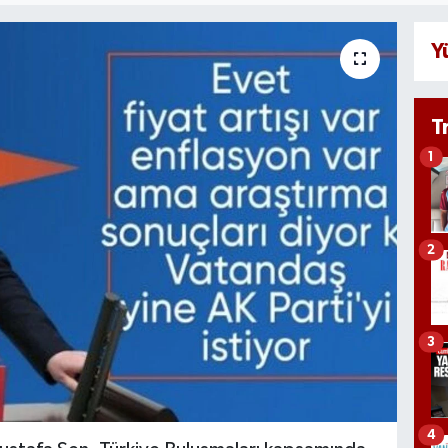
Y
T
1
2
3
4