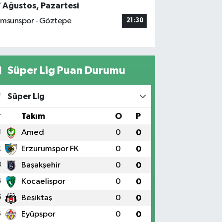
7 Ağustos, Pazartesi
msunspor - Göztepe
21:30
Süper Lig Puan Durumu
Süper Lig
#
Takım
O
P
1
Amed
0
0
2
Erzurumspor FK
0
0
3
Başakşehir
0
0
4
Kocaelispor
0
0
5
Beşiktaş
0
0
6
Eyüpspor
0
0