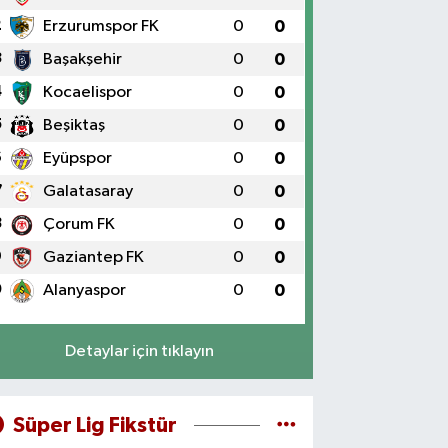
2
Erzurumspor FK
0
0
3
Başakşehir
0
0
4
Kocaelispor
0
0
5
Beşiktaş
0
0
6
Eyüpspor
0
0
7
Galatasaray
0
0
8
Çorum FK
0
0
9
Gaziantep FK
0
0
0
Alanyaspor
0
0
Detaylar için tıklayın
Süper Lig Fikstür