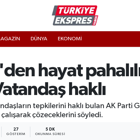
AGAZİN
DÜNYA
EKONOMİ
den hayat pahalıl
Vatandaş haklı
andaşların tepkilerini haklı bulan AK Parti
çalışarak çözeceklerini söyledi.
27
5 DK
GÖSTERIM
OKUNMA SÜRESI