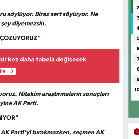
 söylüyor. Biraz sert söylüyor. Ne
r şey diyemezsin.
, ÇÖZÜYORUZ"
bir kez daha tabela değişecek
üle
1
oruz. Nitekim araştırmaların sonuçları
yine AK Parti.
MIYOR"
ş AK Parti'yi bırakmazken, seçmen AK