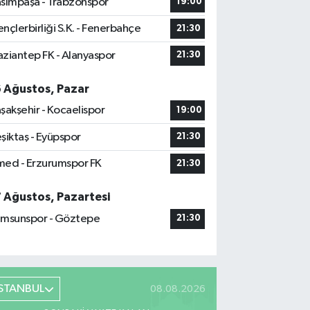
sımpaşa - Trabzonspor
19:00
nçlerbirliği S.K. - Fenerbahçe
21:30
ziantep FK - Alanyaspor
21:30
6 Ağustos, Pazar
şakşehir - Kocaelispor
19:00
şiktaş - Eyüpspor
21:30
ed - Erzurumspor FK
21:30
7 Ağustos, Pazartesi
msunspor - Göztepe
21:30
İSTANBUL
08.08.2026