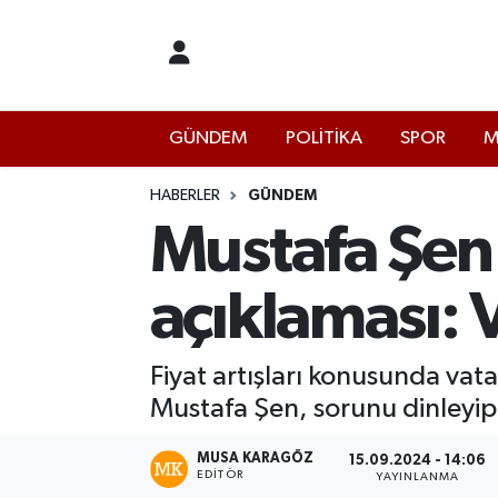
İstanbul Nöbetçi Eczaneler
GÜNDEM
POLİTİKA
SPOR
M
İstanbul Hava Durumu
İstanbul Namaz Vakitleri
HABERLER
GÜNDEM
Mustafa Şen'
İstanbul Trafik Yoğunluk Haritası
açıklaması: 
Süper Lig Puan Durumu ve Fikstür
Tüm Manşetler
Fiyat artışları konusunda vat
Mustafa Şen, sorunu dinleyip 
Son Dakika Haberleri
MUSA KARAGÖZ
15.09.2024 - 14:06
EDITÖR
Haber Arşivi
YAYINLANMA