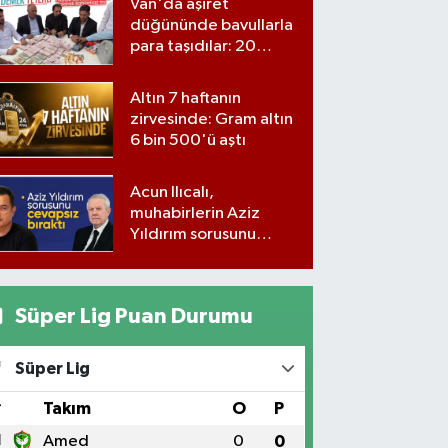
Van'da aşiret
düğününde bavullarla
para taşıdılar: 20
milyon lira para,
kilolarla altın
Altın 7 haftanın
zirvesinde: Gram altın
6 bin 500'ü aştı
Acun Ilıcalı,
muhabirlerin Aziz
Yıldırım sorusunu
yanıtsız bıraktı
Süper Lig Puan Durumu
Süper Lig
#
Takım
O
P
1
Amed
0
0