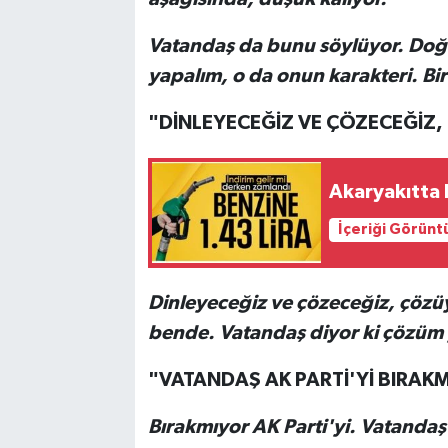
Vatandaş da bunu söylüyor. Doğru
yapalım, o da onun karakteri. Bi
"DİNLEYECEĞİZ VE ÇÖZECEĞİZ
Akaryakıtta 
İçeriği Görünt
Dinleyeceğiz ve çözeceğiz, çözüy
bende. Vatandaş diyor ki çözüm 
"VATANDAŞ AK PARTİ'Yİ BIRAK
Bırakmıyor AK Parti'yi. Vatanda