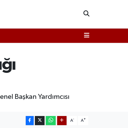
ığı
 Genel Başkan Yardımcısı
-
+
A
A