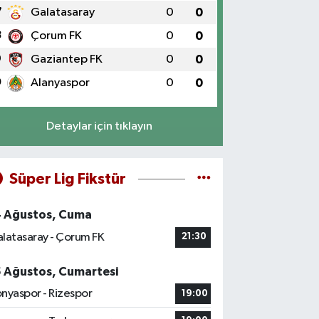
7
Galatasaray
0
0
8
Çorum FK
0
0
9
Gaziantep FK
0
0
0
Alanyaspor
0
0
Detaylar için tıklayın
Süper Lig Fikstür
4 Ağustos, Cuma
latasaray - Çorum FK
21:30
5 Ağustos, Cumartesi
nyaspor - Rizespor
19:00