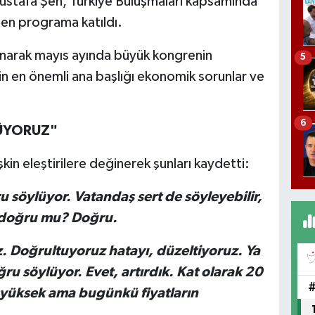
ustafa Şen, Türkiye Buluşmaları kapsamında
en programa katıldı.
anarak mayıs ayında büyük kongrenin
5
n en önemli ana başlığı ekonomik sorunlar ve
6
RÜYORUZ"
şkin eleştirilere değinerek şunları kaydetti:
ru söylüyor. Vatandaş sert de söyleyebilir,
i doğru mu? Doğru.
. Doğrultuyoruz hatayı, düzeltiyoruz. Ya
ru söylüyor. Evet, artırdık. Kat olarak 20
 yüksek ama bugünkü fiyatların