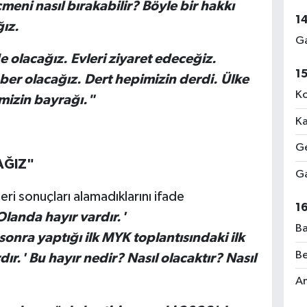
meni nasıl bırakabilir? Böyle bir hakkı
1
ız.
Ga
e olacağız. Evleri ziyaret edeceğiz.
1
ber olacağız. Dert hepimizin derdi. Ülke
Ko
mizin bayrağı."
Ka
Ge
AĞIZ"
Ga
ri sonuçları alamadıklarını ifade
1
Olanda hayır vardır.'
Ba
ra yaptığı ilk MYK toplantısındaki ilk
Be
ır.' Bu hayır nedir? Nasıl olacaktır? Nasıl
Am