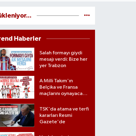
ükleniyor...
rend Haberler
Salah formayı giydi
mesajı verdi: Bize her
yer Trabzon
A Milli Takım'ın
Belçika ve Fransa
maçlarını oynayacağı
statlar açıklandı
TSK'da atama ve terfi
kararları Resmi
Gazete'de