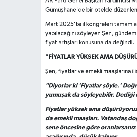
AK Parti Genel Başkan Yardımcısı M
Gümüşhane'de bir otelde düzenlen
Mart 2025'te il kongreleri tamaml
yapılacağını söyleyen Şen, gündemi
fiyat artışları konusuna da değindi.
"FİYATLAR YÜKSEK AMA DÜŞÜ
Şen, fiyatlar ve emekli maaşlarına ili
"Diyorlar ki 'Fiyatlar şöyle.' Doğ
yumuşak da söyleyebilir. Dediğ
Fiyatlar yüksek ama düşürüyoruz
da emekli maaşları. Vatandaş doğ
sene öncesine göre oranlarsanız
aşağısında, düşük kalıyor.