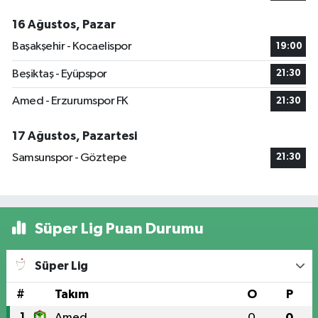
16 Ağustos, Pazar
Başakşehir - Kocaelispor
19:00
Beşiktaş - Eyüpspor
21:30
Amed - Erzurumspor FK
21:30
17 Ağustos, Pazartesi
Samsunspor - Göztepe
21:30
Süper Lig Puan Durumu
Süper Lig
#
Takım
O
P
1
Amed
0
0