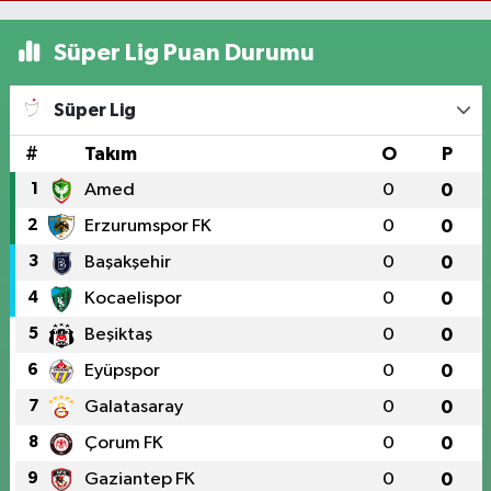
Süper Lig Puan Durumu
Süper Lig
#
Takım
O
P
1
Amed
0
0
2
Erzurumspor FK
0
0
3
Başakşehir
0
0
4
Kocaelispor
0
0
5
Beşiktaş
0
0
6
Eyüpspor
0
0
7
Galatasaray
0
0
8
Çorum FK
0
0
9
Gaziantep FK
0
0