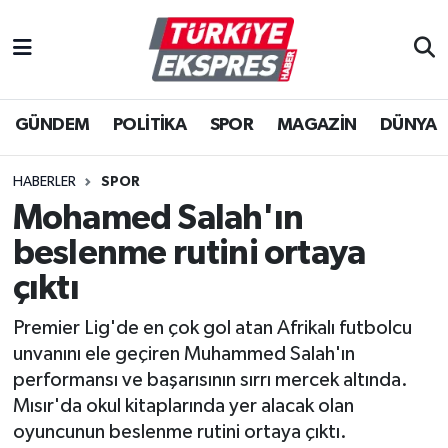
İstanbul Nöbetçi Eczaneler
GÜNDEM
POLİTİKA
SPOR
MAGAZİN
DÜNYA
İstanbul Hava Durumu
İstanbul Namaz Vakitleri
HABERLER
SPOR
Mohamed Salah'ın
İstanbul Trafik Yoğunluk Haritası
beslenme rutini ortaya
Süper Lig Puan Durumu ve Fikstür
çıktı
Premier Lig'de en çok gol atan Afrikalı futbolcu
Tüm Manşetler
unvanını ele geçiren Muhammed Salah'ın
performansı ve başarısının sırrı mercek altında.
Son Dakika Haberleri
Mısır'da okul kitaplarında yer alacak olan
oyuncunun beslenme rutini ortaya çıktı.
Haber Arşivi