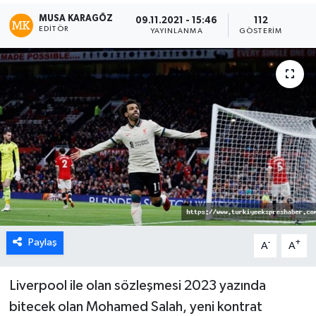
MUSA KARAGÖZ
09.11.2021 - 15:46
112
EDITÖR
YAYINLANMA
GÖSTERIM
Paylaş
-
+
A
A
Liverpool ile olan sözleşmesi 2023 yazında
bitecek olan Mohamed Salah, yeni kontrat