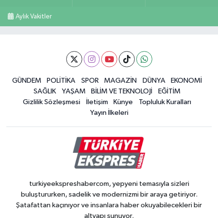
Aylık Vakitler
GÜNDEM
POLİTİKA
SPOR
MAGAZİN
DÜNYA
EKONOMİ
SAĞLIK
YAŞAM
BİLİM VE TEKNOLOJİ
EĞİTİM
Gizlilik Sözleşmesi
İletişim
Künye
Topluluk Kuralları
Yayın İlkeleri
turkiyeekspreshabercom, yepyeni temasıyla sizleri
buluştururken, sadelik ve modernizmi bir araya getiriyor.
Şatafattan kaçınıyor ve insanlara haber okuyabilecekleri bir
altyapı sunuyor.