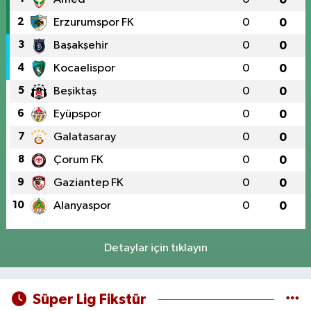
2
Erzurumspor FK
0
0
3
Başakşehir
0
0
4
Kocaelispor
0
0
5
Beşiktaş
0
0
6
Eyüpspor
0
0
7
Galatasaray
0
0
8
Çorum FK
0
0
9
Gaziantep FK
0
0
10
Alanyaspor
0
0
Detaylar için tıklayın
Süper Lig Fikstür