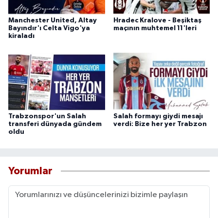
Manchester United, Altay
Hradec Kralove - Beşiktaş
Bayındır'ı Celta Vigo'ya
maçının muhtemel 11'leri
kiraladı
Trabzonspor'un Salah
Salah formayı giydi mesajı
transferi dünyada gündem
verdi: Bize her yer Trabzon
oldu
Yorumlar