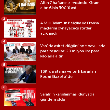
Altın 7 haftanın zirvesinde: Gram
altın 6 bin 500'ü aştı
3
A Milli Takım'ın Belçika ve Fransa
maçlarını oynayacağı statlar
açıklandı
4
Van'da aşiret düğününde bavullarla
para taşıdılar: 20 milyon lira para,
kilolarla altın
5
TSK'da atama ve terfi kararları
Resmi Gazete'de
6
Salah'ın karşılanması dünyada
gündem oldu