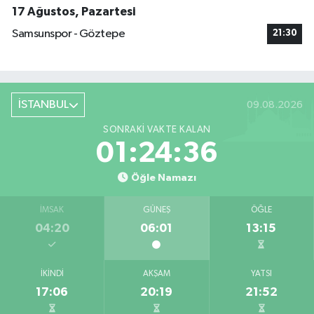
17 Ağustos, Pazartesi
Samsunspor - Göztepe
21:30
İSTANBUL
09.08.2026
SONRAKI VAKTE KALAN
01:24:35
Öğle Namazı
İMSAK
GÜNEŞ
ÖĞLE
04:20
06:01
13:15
İKINDI
AKŞAM
YATSI
17:06
20:19
21:52