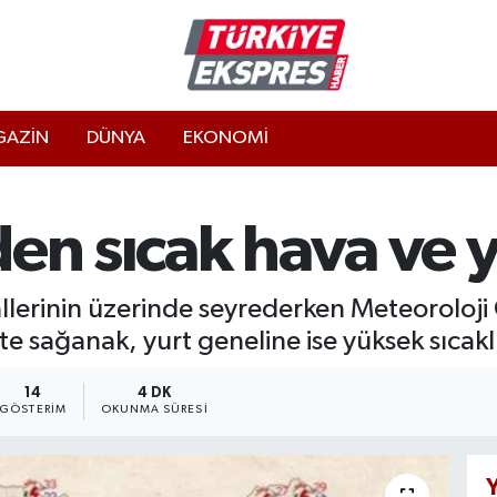
AZİN
DÜNYA
EKONOMİ
en sıcak hava ve y
llerinin üzerinde seyrederken Meteoroloj
sağanak, yurt geneline ise yüksek sıcaklık
14
4 DK
GÖSTERIM
OKUNMA SÜRESI
Y