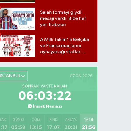
Salah formayı giydi
mesajı verdi: Bize her
yer Trabzon
A Milli Takım'ın Belçika
ve Fransa maçlarını
oynayacağı statlar
açıklandı
İSTANBUL
07.08.2026
SONRAKI VAKTE KALAN
06:03:21
İmsak Namazı
SAK
GÜNEŞ
ÖĞLE
İKINDI
AKŞAM
YATSI
:17
05:59
13:15
17:07
20:21
21:56