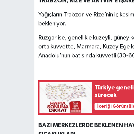
TRABZON, RİZE VE ARTVİN'E İŞARE
Yağışların Trabzon ve Rize’nin iç kesim
bekleniyor.
Rüzgar ise, genellikle kuzeyli, güney k
orta kuvvette, Marmara, Kuzey Ege kı
Anadolu'nun batısında kuvvetli (30-60
Türkiye geneli
sürecek
İçeriği Görüntül
BAZI MERKEZLERDE BEKLENEN HA