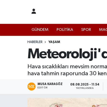
İstanbul Nöbetçi Eczaneler
GÜNDEM
POLİTİKA
SPOR
MAG
İstanbul Hava Durumu
İstanbul Namaz Vakitleri
HABERLER
YAŞAM
Meteoroloji'd
İstanbul Trafik Yoğunluk Haritası
Hava sıcaklıkları mevsim norma
Süper Lig Puan Durumu ve Fikstür
hava tahmin raporunda 30 kente 
Tüm Manşetler
MUSA KARAGÖZ
08.08.2025 - 11:54
EDITÖR
YAYINLANMA
Son Dakika Haberleri
Haber Arşivi