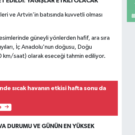
T EDİLDİ: YAĞIŞLAR ETKİLİ OLACAK
leri ve Artvin’in batısında kuvvetli olması
esimlerinde güneyli yönlerden hafif, ara sıra
yıları, İç Anadolu'nun doğusu, Doğu
 km/saat) olarak eseceği tahmin ediliyor.
nde sıcak havanın etkisi hafta sonu da
e
VA DURUMU VE GÜNÜN EN YÜKSEK