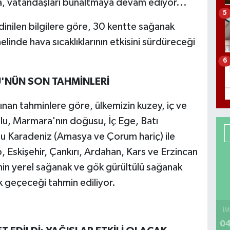
ava, vatandaşları bunaltmaya devam ediyor...
5
nilen bilgilere göre, 30 kentte sağanak
linde hava sıcaklıklarının etkisini sürdüreceği
6
'NÜN SON TAHMİNLERİ
an tahminlere göre, ülkemizin kuzey, iç ve
utlu, Marmara'nın doğusu, İç Ege, Batı
ğu Karadeniz (Amasya ve Çorum hariç) ile
, Eskişehir, Çankırı, Ardahan, Kars ve Erzincan
nin yerel sağanak ve gök gürültülü sağanak
çık geçeceği tahmin ediliyor.
İM
04