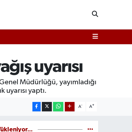
ağış uyarısı
i Genel Müdürlüğü, yayımladığı
 uyarısı yaptı.
-
+
A
A
ükleniyor...