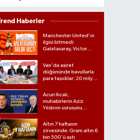
Trend Haberler
Manchester United'ın
ilgisi bitmedi:
Galatasaray, Victor
Osimhen'le ilgili kararını
verdi
Van'da aşiret
düğününde bavullarla
para taşıdılar: 20 milyon
lira para, kilolarla altın
Acun Ilıcalı,
muhabirlerin Aziz
Yıldırım sorusunu
yanıtsız bıraktı
Altın 7 haftanın
zirvesinde: Gram altın 6
bin 500'ü aştı