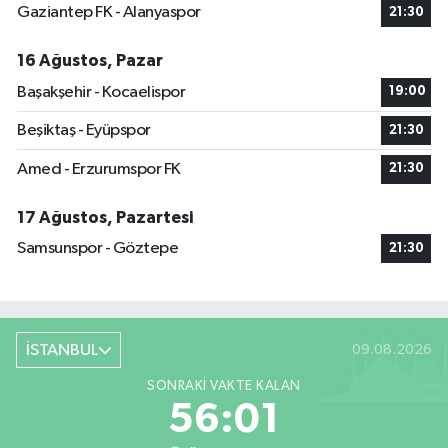
Gaziantep FK - Alanyaspor
21:30
16 Ağustos, Pazar
Başakşehir - Kocaelispor
19:00
Beşiktaş - Eyüpspor
21:30
Amed - Erzurumspor FK
21:30
17 Ağustos, Pazartesi
Samsunspor - Göztepe
21:30
İSTANBUL
09.08.2026
SONRAKI VAKTE KALAN
56:01