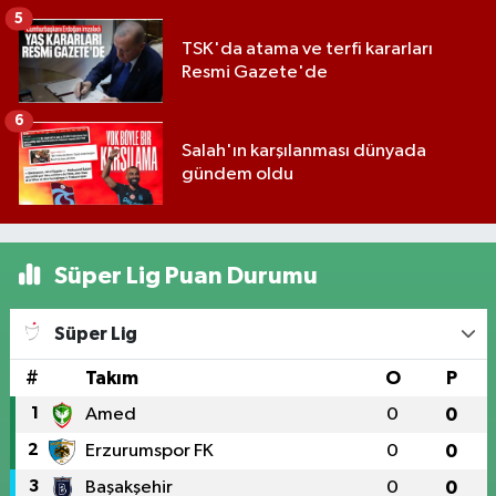
5
TSK'da atama ve terfi kararları
Resmi Gazete'de
6
Salah'ın karşılanması dünyada
gündem oldu
Süper Lig Puan Durumu
Süper Lig
#
Takım
O
P
1
Amed
0
0
2
Erzurumspor FK
0
0
3
Başakşehir
0
0