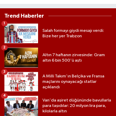
Trend Haberler
1
Salah formayı giydi mesajı verdi:
Bize her yer Trabzon
2
Altın 7 haftanın zirvesinde: Gram
altın 6 bin 500'ü aştı
3
A Milli Takım'ın Belçika ve Fransa
maçlarını oynayacağı statlar
açıklandı
4
Van'da aşiret düğününde bavullarla
para taşıdılar: 20 milyon lira para,
kilolarla altın