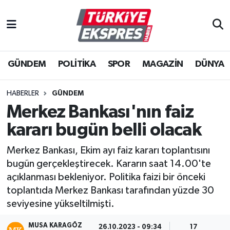
İstanbul Nöbetçi Eczaneler
GÜNDEM
POLİTİKA
SPOR
MAGAZİN
DÜNYA
İstanbul Hava Durumu
İstanbul Namaz Vakitleri
HABERLER
GÜNDEM
Merkez Bankası'nın faiz
İstanbul Trafik Yoğunluk Haritası
kararı bugün belli olacak
Süper Lig Puan Durumu ve Fikstür
Merkez Bankası, Ekim ayı faiz kararı toplantısını
bugün gerçekleştirecek. Kararın saat 14.00'te
Tüm Manşetler
açıklanması bekleniyor. Politika faizi bir önceki
toplantıda Merkez Bankası tarafından yüzde 30
Son Dakika Haberleri
seviyesine yükseltilmişti.
Haber Arşivi
MUSA KARAGÖZ
26.10.2023 - 09:34
17