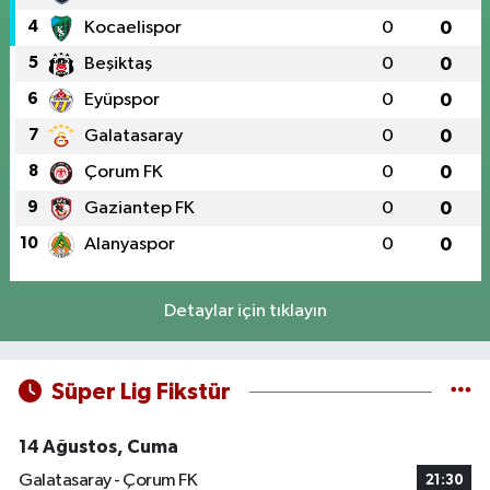
4
Kocaelispor
0
0
5
Beşiktaş
0
0
6
Eyüpspor
0
0
7
Galatasaray
0
0
8
Çorum FK
0
0
9
Gaziantep FK
0
0
10
Alanyaspor
0
0
Detaylar için tıklayın
Süper Lig Fikstür
14 Ağustos, Cuma
Galatasaray - Çorum FK
21:30