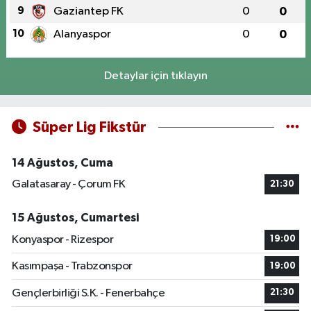
9
Gaziantep FK
0
0
10
Alanyaspor
0
0
Detaylar için tıklayın
Süper Lig Fikstür
14 Ağustos, Cuma
Galatasaray - Çorum FK
21:30
15 Ağustos, Cumartesi
Konyaspor - Rizespor
19:00
Kasımpaşa - Trabzonspor
19:00
Gençlerbirliği S.K. - Fenerbahçe
21:30