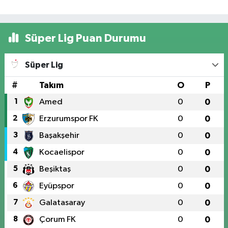
Süper Lig Puan Durumu
Süper Lig
#
Takım
O
P
1
Amed
0
0
2
Erzurumspor FK
0
0
3
Başakşehir
0
0
4
Kocaelispor
0
0
5
Beşiktaş
0
0
6
Eyüpspor
0
0
7
Galatasaray
0
0
8
Çorum FK
0
0