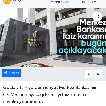
EDITÖR
YAYINLANMA
GÖSTERIM
Paylaş
-
+
A
A
Gözler, Türkiye Cumhuriyet Merkez Bankası'nın
(TCMB) açıklayacağı Ekim ayı faiz kararına
çevrilmiş durumda..