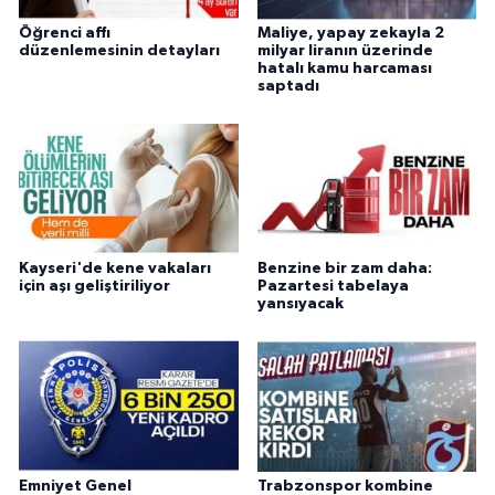
Öğrenci affı
Maliye, yapay zekayla 2
düzenlemesinin detayları
milyar liranın üzerinde
hatalı kamu harcaması
saptadı
Kayseri'de kene vakaları
Benzine bir zam daha:
için aşı geliştiriliyor
Pazartesi tabelaya
yansıyacak
Emniyet Genel
Trabzonspor kombine