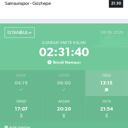
Samsunspor - Göztepe
21:30
İSTANBUL
08.08.2026
SONRAKI VAKTE KALAN
02:31:39
İkindi Namazı
İMSAK
GÜNEŞ
ÖĞLE
04:19
06:00
13:15
İKINDI
AKŞAM
YATSI
17:07
20:20
21:54
Aylık Vakitler