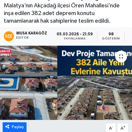
Malatya’nın Akçadağ ilçesi Ören Mahallesi’nde
inşa edilen 382 adet deprem konutu
tamamlanarak hak sahiplerine teslim edildi.
MUSA KARAGÖZ
05.03.2026 - 21:59
98
EDITÖR
YAYINLANMA
GÖSTERIM
O
Paylaş
-
+
A
A