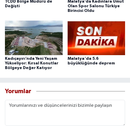
TCDD Bölge Müdürü de
Malatya’da Kadınlara Umut
Değişti
Olan Spor Salonu Türkiye
Birincisi Oldu
Kadıçayırı’nda Yeni Yaşam
Malatya'da 5.6
Yükseliyor: Kırsal Konutlar
büyüklüğünde deprem
Bölgeye Değer Katıyor
Yorumlar