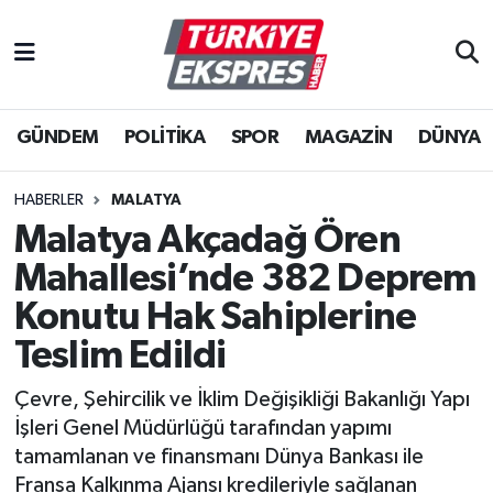
İstanbul Nöbetçi Eczaneler
GÜNDEM
POLİTİKA
SPOR
MAGAZİN
DÜNYA
İstanbul Hava Durumu
İstanbul Namaz Vakitleri
HABERLER
MALATYA
Malatya Akçadağ Ören
İstanbul Trafik Yoğunluk Haritası
Mahallesi’nde 382 Deprem
Süper Lig Puan Durumu ve Fikstür
Konutu Hak Sahiplerine
Teslim Edildi
Tüm Manşetler
Çevre, Şehircilik ve İklim Değişikliği Bakanlığı Yapı
Son Dakika Haberleri
İşleri Genel Müdürlüğü tarafından yapımı
tamamlanan ve finansmanı Dünya Bankası ile
Haber Arşivi
Fransa Kalkınma Ajansı kredileriyle sağlanan