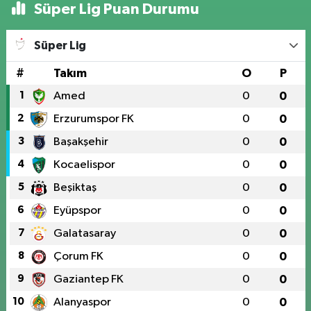
Süper Lig Puan Durumu
Süper Lig
#
Takım
O
P
1
Amed
0
0
2
Erzurumspor FK
0
0
3
Başakşehir
0
0
4
Kocaelispor
0
0
5
Beşiktaş
0
0
6
Eyüpspor
0
0
7
Galatasaray
0
0
8
Çorum FK
0
0
9
Gaziantep FK
0
0
10
Alanyaspor
0
0