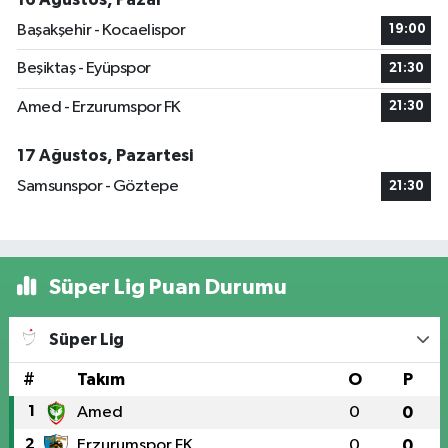
Başakşehir - Kocaelispor
19:00
Beşiktaş - Eyüpspor
21:30
Amed - Erzurumspor FK
21:30
17 Ağustos, Pazartesi
Samsunspor - Göztepe
21:30
Süper Lig Puan Durumu
Süper Lig
#
Takım
O
P
1
Amed
0
0
2
Erzurumspor FK
0
0