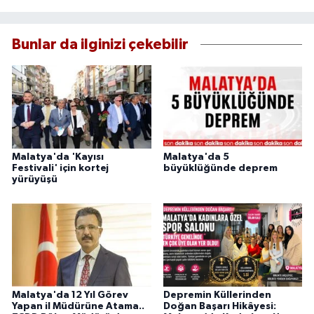
Bunlar da ilginizi çekebilir
Malatya'da 'Kayısı
Malatya'da 5
Festivali' için kortej
büyüklüğünde deprem
yürüyüşü
Malatya'da 12 Yıl Görev
Depremin Küllerinden
Yapan il Müdürüne Atama..
Doğan Başarı Hikâyesi: