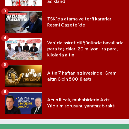
açıklandı
3
TSK'da atama ve terfi kararları
Resmi Gazete'de
4
Van'da aşiret düğününde bavullarla
para taşıdılar: 20 milyon lira para,
kilolarla altın
5
Altın 7 haftanın zirvesinde: Gram
altın 6 bin 500'ü aştı
6
Acun Ilıcalı, muhabirlerin Aziz
Yıldırım sorusunu yanıtsız bıraktı