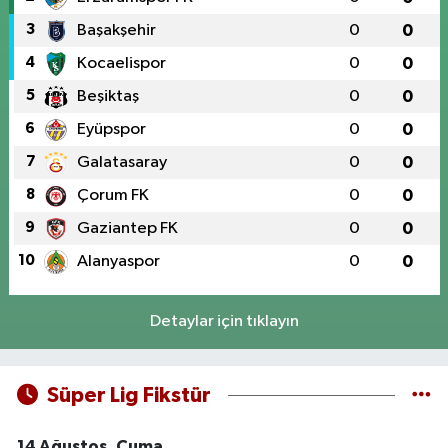
3
Başakşehir
0
0
4
Kocaelispor
0
0
5
Beşiktaş
0
0
6
Eyüpspor
0
0
7
Galatasaray
0
0
8
Çorum FK
0
0
9
Gaziantep FK
0
0
10
Alanyaspor
0
0
Detaylar için tıklayın
Süper Lig Fikstür
14 Ağustos, Cuma