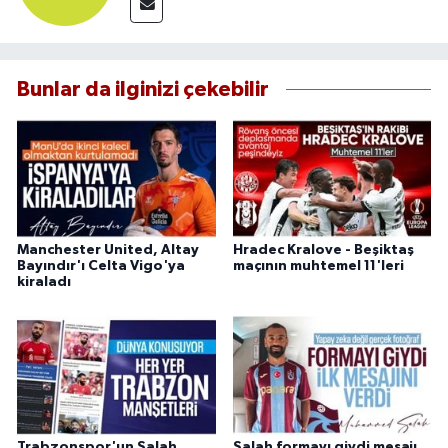
Bunlar da ilginizi çekebilir
Manchester United, Altay
Hradec Kralove - Beşiktaş
Bayındır'ı Celta Vigo'ya
maçının muhtemel 11'leri
kiraladı
Trabzonspor'un Salah
Salah formayı giydi mesajı