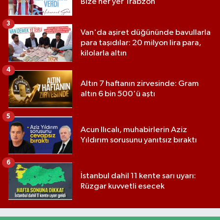
Bize her yer Trabzon
3
Van'da aşiret düğününde bavullarla
para taşıdılar: 20 milyon lira para,
kilolarla altın
4
Altın 7 haftanın zirvesinde: Gram
altın 6 bin 500'ü aştı
5
Acun Ilıcalı, muhabirlerin Aziz
Yıldırım sorusunu yanıtsız bıraktı
6
İstanbul dahil 11 kente sarı uyarı:
Rüzgar kuvvetli esecek