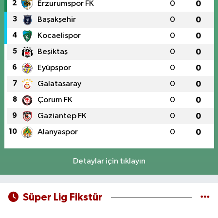
2
Erzurumspor FK
0
0
3
Başakşehir
0
0
4
Kocaelispor
0
0
5
Beşiktaş
0
0
6
Eyüpspor
0
0
7
Galatasaray
0
0
8
Çorum FK
0
0
9
Gaziantep FK
0
0
10
Alanyaspor
0
0
Detaylar için tıklayın
Süper Lig Fikstür