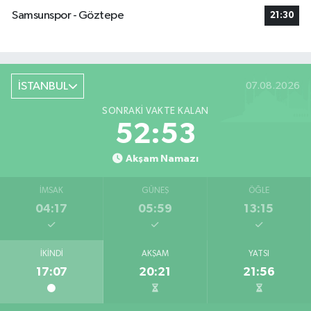
Samsunspor - Göztepe
21:30
İSTANBUL
07.08.2026
SONRAKI VAKTE KALAN
52:52
Akşam Namazı
İMSAK
GÜNEŞ
ÖĞLE
04:17
05:59
13:15
İKINDI
AKŞAM
YATSI
17:07
20:21
21:56