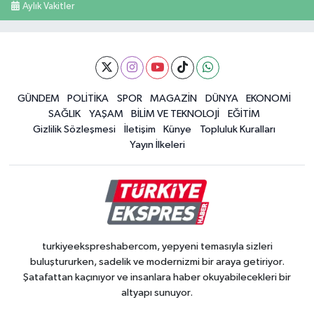
Aylık Vakitler
GÜNDEM
POLİTİKA
SPOR
MAGAZİN
DÜNYA
EKONOMİ
SAĞLIK
YAŞAM
BİLİM VE TEKNOLOJİ
EĞİTİM
Gizlilik Sözleşmesi
İletişim
Künye
Topluluk Kuralları
Yayın İlkeleri
turkiyeekspreshabercom, yepyeni temasıyla sizleri
buluştururken, sadelik ve modernizmi bir araya getiriyor.
Şatafattan kaçınıyor ve insanlara haber okuyabilecekleri bir
altyapı sunuyor.