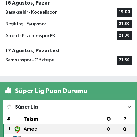
16 Ağustos, Pazar
Başakşehir - Kocaelispor
19:00
Beşiktaş - Eyüpspor
21:30
Amed - Erzurumspor FK
21:30
17 Ağustos, Pazartesi
Samsunspor - Göztepe
21:30
Süper Lig Puan Durumu
Süper Lig
#
Takım
O
P
1
Amed
0
0