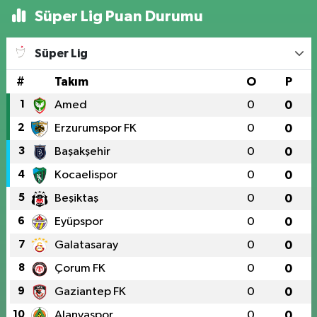
Süper Lig Puan Durumu
Süper Lig
#
Takım
O
P
1
Amed
0
0
2
Erzurumspor FK
0
0
3
Başakşehir
0
0
4
Kocaelispor
0
0
5
Beşiktaş
0
0
6
Eyüpspor
0
0
7
Galatasaray
0
0
8
Çorum FK
0
0
9
Gaziantep FK
0
0
10
Alanyaspor
0
0