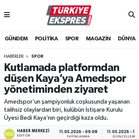
İstanbul Nöbetçi Eczaneler
GÜNDEM
POLİTİKA
SPOR
MAGAZİN
DÜNYA
İstanbul Hava Durumu
İstanbul Namaz Vakitleri
HABERLER
SPOR
Kutlamada platformdan
İstanbul Trafik Yoğunluk Haritası
düşen Kaya’ya Amedspor
Süper Lig Puan Durumu ve Fikstür
yönetiminden ziyaret
Amedspor’un şampiyonluk coşkusunda yaşanan
Tüm Manşetler
talihsiz olaylardan biri, kulübün İstişare Kurulu
Üyesi Bedi Kaya’nın geçirdiği kaza oldu.
Son Dakika Haberleri
HABER MERKEZI
11.05.2026 - 09:08
11.05.2026 - 12
Haber Arşivi
EDITÖR
YAYINLANMA
GÜNCELLEME