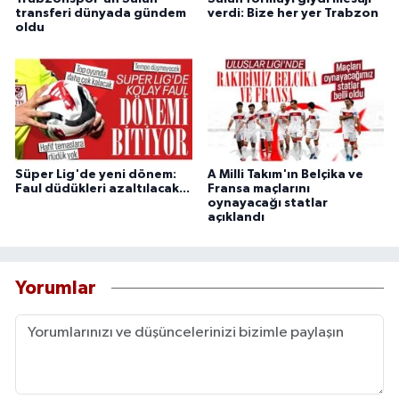
transferi dünyada gündem
verdi: Bize her yer Trabzon
oldu
Süper Lig'de yeni dönem:
A Milli Takım'ın Belçika ve
Faul düdükleri azaltılacak...
Fransa maçlarını
oynayacağı statlar
açıklandı
Yorumlar