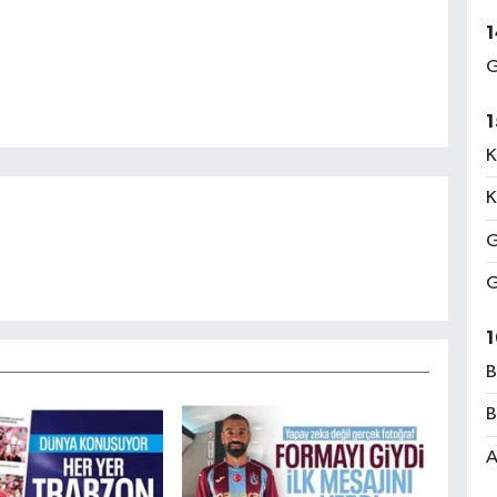
1
G
1
K
K
G
G
1
B
B
A