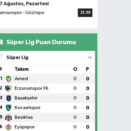
7 Ağustos, Pazartesi
amsunspor - Göztepe
21:30
Süper Lig Puan Durumu
Süper Lig
#
Takım
O
P
1
Amed
0
0
2
Erzurumspor FK
0
0
3
Başakşehir
0
0
4
Kocaelispor
0
0
5
Beşiktaş
0
0
6
Eyüpspor
0
0