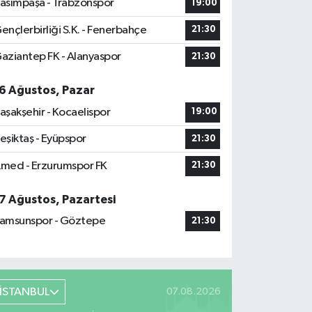
asımpaşa - Trabzonspor
19:00
ençlerbirliği S.K. - Fenerbahçe
21:30
aziantep FK - Alanyaspor
21:30
6 Ağustos, Pazar
aşakşehir - Kocaelispor
19:00
eşiktaş - Eyüpspor
21:30
med - Erzurumspor FK
21:30
7 Ağustos, Pazartesi
amsunspor - Göztepe
21:30
İSTANBUL
07.08.2026