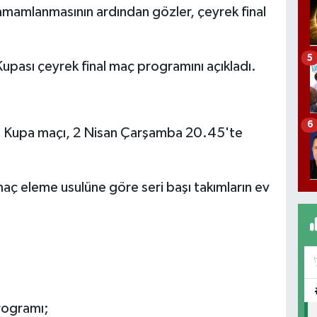
amamlanmasının ardından gözler, çeyrek final
5
upası çeyrek final maç programını açıkladı.
6
al Kupa maçı, 2 Nisan Çarşamba 20.45'te
maç eleme usulüne göre seri başı takımların ev
programı;