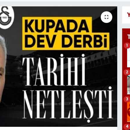
Y
1
2
3
4