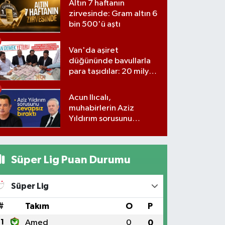
Altın 7 haftanın
zirvesinde: Gram altın 6
bin 500'ü aştı
Van'da aşiret
düğününde bavullarla
para taşıdılar: 20 milyon
lira para, kilolarla altın
Acun Ilıcalı,
muhabirlerin Aziz
Yıldırım sorusunu
yanıtsız bıraktı
Süper Lig Puan Durumu
Süper Lig
#
Takım
O
P
1
Amed
0
0