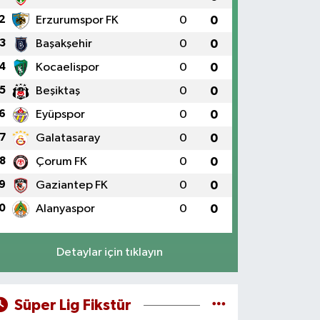
2
Erzurumspor FK
0
0
3
Başakşehir
0
0
4
Kocaelispor
0
0
5
Beşiktaş
0
0
6
Eyüpspor
0
0
7
Galatasaray
0
0
8
Çorum FK
0
0
9
Gaziantep FK
0
0
0
Alanyaspor
0
0
Detaylar için tıklayın
Süper Lig Fikstür