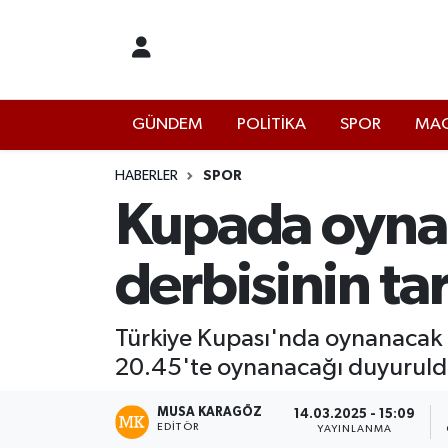
İstanbul Nöbetçi Eczaneler
GÜNDEM
POLİTİKA
SPOR
MAG
İstanbul Hava Durumu
İstanbul Namaz Vakitleri
HABERLER
SPOR
Kupada oyna
İstanbul Trafik Yoğunluk Haritası
derbisinin tar
Süper Lig Puan Durumu ve Fikstür
Tüm Manşetler
Türkiye Kupası'nda oynanacak 
20.45'te oynanacağı duyuruld
Son Dakika Haberleri
MUSA KARAGÖZ
14.03.2025 - 15:09
EDITÖR
Haber Arşivi
YAYINLANMA