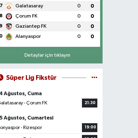
7
Galatasaray
0
0
8
Çorum FK
0
0
9
Gaziantep FK
0
0
0
Alanyaspor
0
0
Detaylar için tıklayın
Süper Lig Fikstür
4 Ağustos, Cuma
alatasaray - Çorum FK
21:30
5 Ağustos, Cumartesi
onyaspor - Rizespor
19:00