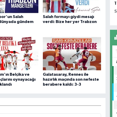
1
S
or'un Salah
Salah formayı giydi mesajı
i dünyada gündem
verdi: Bize her yer Trabzon
kım'ın Belçika ve
Galatasaray, Rennes ile
çlarını oynayacağı
hazırlık maçında son nefeste
ıklandı
berabere kaldı: 3-3