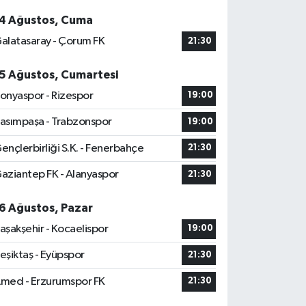
4 Ağustos, Cuma
alatasaray - Çorum FK
21:30
5 Ağustos, Cumartesi
onyaspor - Rizespor
19:00
asımpaşa - Trabzonspor
19:00
ençlerbirliği S.K. - Fenerbahçe
21:30
aziantep FK - Alanyaspor
21:30
6 Ağustos, Pazar
aşakşehir - Kocaelispor
19:00
eşiktaş - Eyüpspor
21:30
med - Erzurumspor FK
21:30