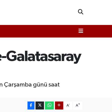
-Galatasaray
an Çarşamba günü saat
-
+
A
A