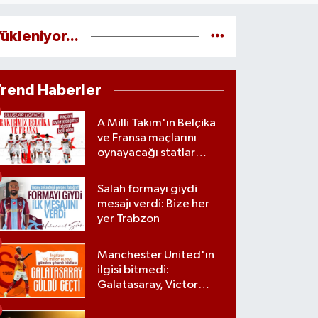
ükleniyor...
Trend Haberler
A Milli Takım'ın Belçika
ve Fransa maçlarını
oynayacağı statlar
açıklandı
Salah formayı giydi
mesajı verdi: Bize her
yer Trabzon
Manchester United'ın
ilgisi bitmedi:
Galatasaray, Victor
Osimhen'le ilgili kararını
verdi