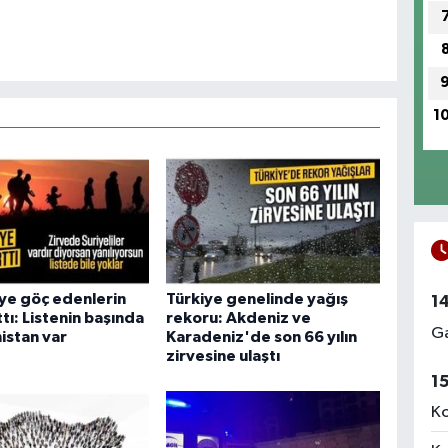
1
ye göç edenlerin
Türkiye genelinde yağış
1
ttı: Listenin başında
rekoru: Akdeniz ve
Ga
istan var
Karadeniz'de son 66 yılın
zirvesine ulaştı
1
Ko