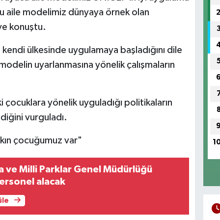
cu aile modelimiz dünyaya örnek olan
ye konuştu.
endi ülkesinde uygulamaya başladığını dile
odelin uyarlanmasına yönelik çalışmaların
 çocuklara yönelik uyguladığı politikaların
ldiğini vurguladı.
akın çocuğumuz var"
1
ve Milli Parklar Genel Müdürlüğü
ersonel alacak
üle