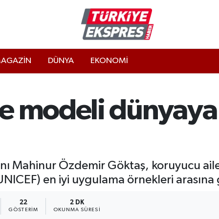
AGAZİN
DÜNYA
EKONOMİ
le modeli dünyaya
nı Mahinur Özdemir Göktaş, koruyucu aile 
CEF) en iyi uygulama örnekleri arasına gir
22
2 DK
GÖSTERIM
OKUNMA SÜRESI