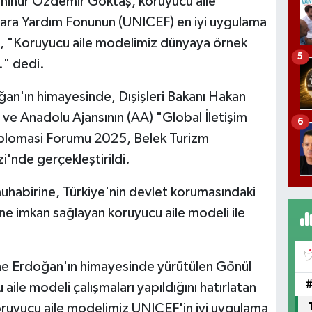
ahinur Özdemir Göktaş, koruyucu aile
klara Yardım Fonunun (UNICEF) en iyi uygulama
rek, "Koruyucu aile modelimiz dünyaya örnek
5
." dedi.
n'ın himayesinde, Dışişleri Bakanı Hakan
 ve Anadolu Ajansının (AA) "Global İletişim
6
Diplomasi Forumu 2025, Belek Turizm
'nde gerçekleştirildi.
habirine, Türkiye'nin devlet korumasındaki
ne imkan sağlayan koruyucu aile modeli ile
e Erdoğan'ın himayesinde yürütülen Gönül
aile modeli çalışmaları yapıldığını hatırlatan
 koruyucu aile modelimiz UNICEF'in iyi uygulama