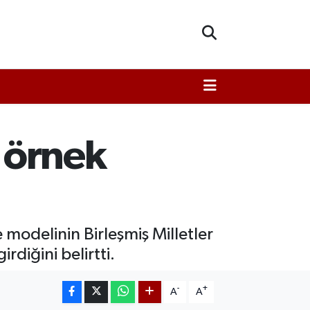
 örnek
modelinin Birleşmiş Milletler
diğini belirtti.
-
+
A
A