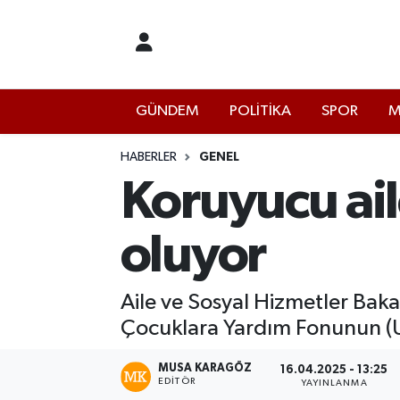
İstanbul Nöbetçi Eczaneler
GÜNDEM
POLİTİKA
SPOR
M
İstanbul Hava Durumu
İstanbul Namaz Vakitleri
HABERLER
GENEL
Koruyucu ai
İstanbul Trafik Yoğunluk Haritası
oluyor
Süper Lig Puan Durumu ve Fikstür
Tüm Manşetler
Aile ve Sosyal Hizmetler Baka
Çocuklara Yardım Fonunun (UNI
Son Dakika Haberleri
MUSA KARAGÖZ
16.04.2025 - 13:25
EDITÖR
Haber Arşivi
YAYINLANMA