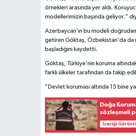
örnekleri arasında yer aldı. Koruyu
modellerimizin başında geliyor." di
Azerbaycan'ın bu modeli doğrudan k
getiren Göktaş, Özbekistan'da da m
başladığını kaydetti.
Göktaş, Türkiye'nin koruma altındaki
farklı ülkeler tarafından da takip edi
"Devlet koruması altında 15 bine y
Doğa Koruma 
sözleşmeli p
İçeriği Görünt