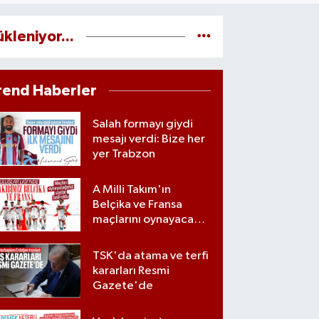
ükleniyor...
rend Haberler
Salah formayı giydi
mesajı verdi: Bize her
yer Trabzon
A Milli Takım'ın
Belçika ve Fransa
maçlarını oynayacağı
statlar açıklandı
TSK'da atama ve terfi
kararları Resmi
Gazete'de