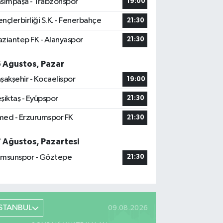
sımpaşa - Trabzonspor
19:00
nçlerbirliği S.K. - Fenerbahçe
21:30
ziantep FK - Alanyaspor
21:30
6 Ağustos, Pazar
şakşehir - Kocaelispor
19:00
şiktaş - Eyüpspor
21:30
ed - Erzurumspor FK
21:30
7 Ağustos, Pazartesi
msunspor - Göztepe
21:30
İSTANBUL
09.08.2026