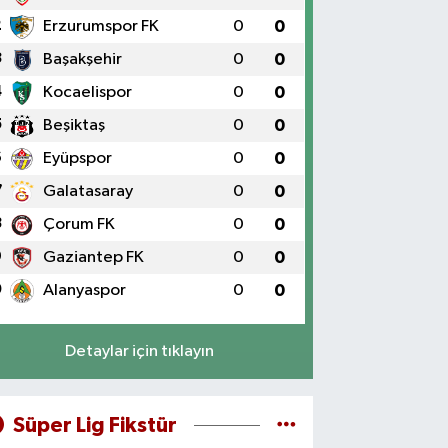
2
Erzurumspor FK
0
0
3
Başakşehir
0
0
4
Kocaelispor
0
0
5
Beşiktaş
0
0
6
Eyüpspor
0
0
7
Galatasaray
0
0
8
Çorum FK
0
0
9
Gaziantep FK
0
0
0
Alanyaspor
0
0
Detaylar için tıklayın
Süper Lig Fikstür