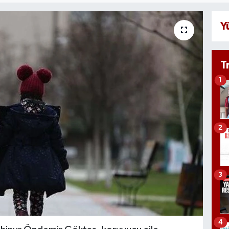
Y
T
1
2
3
4