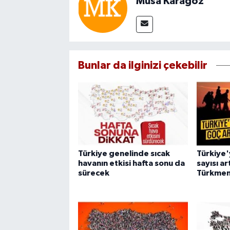
Musa Karagöz
Bunlar da ilginizi çekebilir
Türkiye genelinde sıcak
Türkiye'
havanın etkisi hafta sonu da
sayısı ar
sürecek
Türkmen