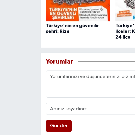
Türkiye'nin en güvenilir
Türkiye'
şehri: Rize
ilçeler: 
24 ilçe
Yorumlar
Gönder