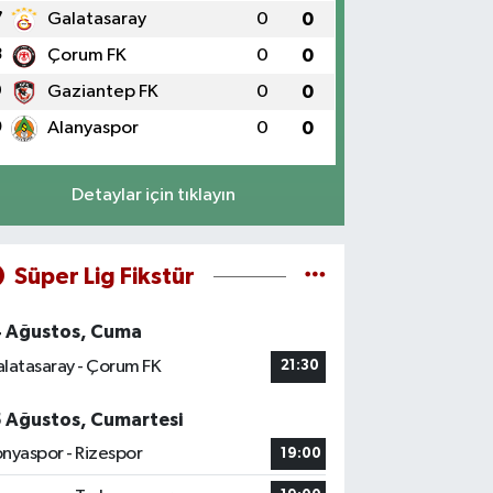
7
Galatasaray
0
0
8
Çorum FK
0
0
9
Gaziantep FK
0
0
0
Alanyaspor
0
0
Detaylar için tıklayın
Süper Lig Fikstür
4 Ağustos, Cuma
latasaray - Çorum FK
21:30
5 Ağustos, Cumartesi
nyaspor - Rizespor
19:00