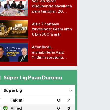
Van'da aşiret
düğününde bavullarla
para taşıdılar: 20
milyon lira para,
kilolarla altın
Altın 7 haftanın
zirvesinde: Gram altın
6 bin 500'ü aştı
Acun Ilıcalı,
muhabirlerin Aziz
Yıldırım sorusunu
yanıtsız bıraktı
Süper Lig Puan Durumu
Süper Lig
#
Takım
O
P
1
Amed
0
0