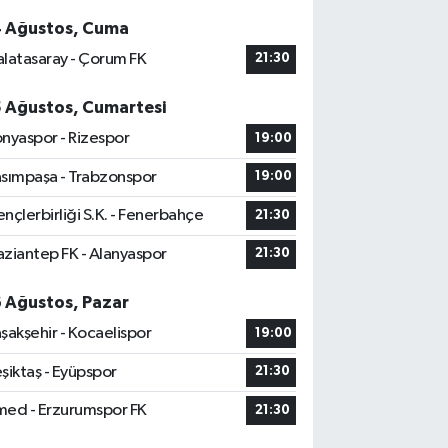
4 Ağustos, Cuma
latasaray - Çorum FK
21:30
5 Ağustos, Cumartesi
nyaspor - Rizespor
19:00
sımpaşa - Trabzonspor
19:00
nçlerbirliği S.K. - Fenerbahçe
21:30
ziantep FK - Alanyaspor
21:30
6 Ağustos, Pazar
şakşehir - Kocaelispor
19:00
şiktaş - Eyüpspor
21:30
ed - Erzurumspor FK
21:30