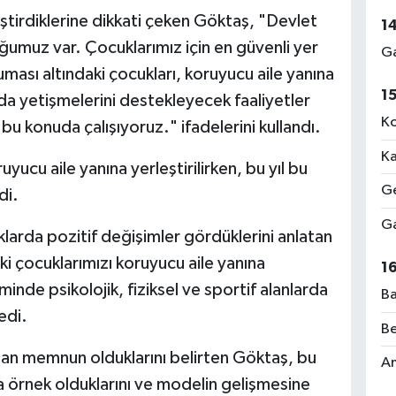
ştirdiklerine dikkati çeken Göktaş, "Devlet
1
ğumuz var. Çocuklarımız için en güvenli yer
Ga
ruması altındaki çocukları, koruyucu aile yanına
1
nda yetişmelerini destekleyecek faaliyetler
Ko
 bu konuda çalışıyoruz." ifadelerini kullandı.
Ka
ucu aile yanına yerleştirilirken, bu yıl bu
Ge
di.
Ga
larda pozitif değişimler gördüklerini anlatan
i çocuklarımızı koruyucu aile yanına
1
inde psikolojik, fiziksel ve sportif alanlarda
Ba
edi.
Be
an memnun olduklarını belirten Göktaş, bu
Am
 da örnek olduklarını ve modelin gelişmesine