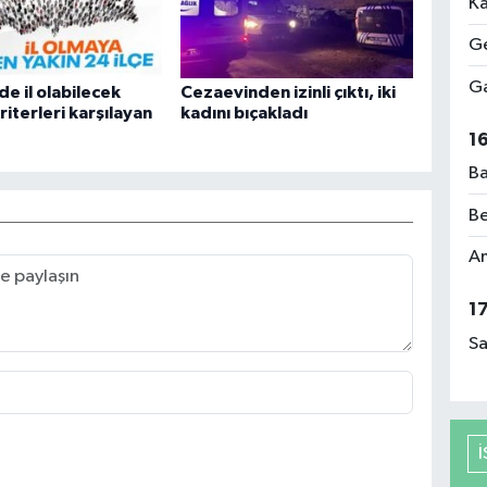
Ka
Ge
Ga
de il olabilecek
Cezaevinden izinli çıktı, iki
Kriterleri karşılayan
kadını bıçakladı
1
Ba
Be
Am
1
Sa