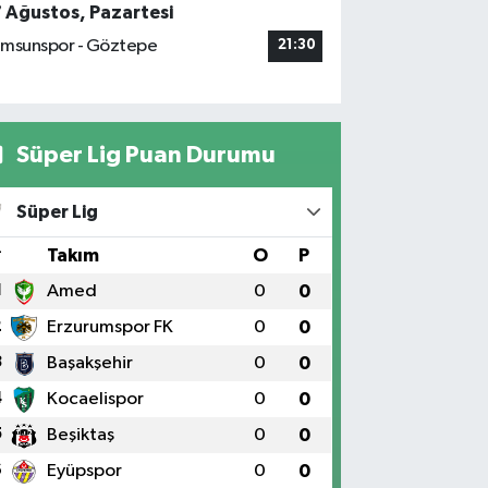
7 Ağustos, Pazartesi
msunspor - Göztepe
21:30
Süper Lig Puan Durumu
Süper Lig
#
Takım
O
P
1
Amed
0
0
2
Erzurumspor FK
0
0
3
Başakşehir
0
0
4
Kocaelispor
0
0
5
Beşiktaş
0
0
6
Eyüpspor
0
0