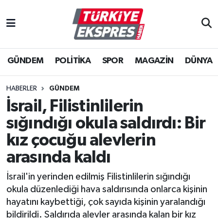
İstanbul Nöbetçi Eczaneler
GÜNDEM
POLİTİKA
SPOR
MAGAZİN
DÜNYA
İstanbul Hava Durumu
İstanbul Namaz Vakitleri
HABERLER
GÜNDEM
İsrail, Filistinlilerin
İstanbul Trafik Yoğunluk Haritası
sığındığı okula saldırdı: Bir
Süper Lig Puan Durumu ve Fikstür
kız çocuğu alevlerin
arasında kaldı
Tüm Manşetler
İsrail'in yerinden edilmiş Filistinlilerin sığındığı
Son Dakika Haberleri
okula düzenlediği hava saldırısında onlarca kişinin
hayatını kaybettiği, çok sayıda kişinin yaralandığı
Haber Arşivi
bildirildi. Saldırıda alevler arasında kalan bir kız