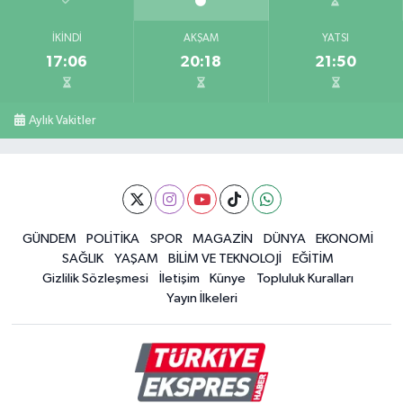
İKINDI
AKŞAM
YATSI
17:06
20:18
21:50
Aylık Vakitler
GÜNDEM
POLİTİKA
SPOR
MAGAZİN
DÜNYA
EKONOMİ
SAĞLIK
YAŞAM
BİLİM VE TEKNOLOJİ
EĞİTİM
Gizlilik Sözleşmesi
İletişim
Künye
Topluluk Kuralları
Yayın İlkeleri