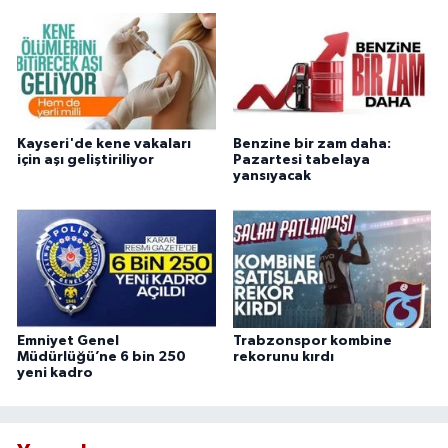
Kayseri'de kene vakaları
Benzine bir zam daha:
için aşı geliştiriliyor
Pazartesi tabelaya
yansıyacak
Emniyet Genel
Trabzonspor kombine
Müdürlüğü’ne 6 bin 250
rekorunu kırdı
yeni kadro