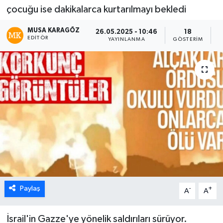
çocuğu ise dakikalarca kurtarılmayı bekledi
MUSA KARAGÖZ
26.05.2025 - 10:46
18
EDITÖR
YAYINLANMA
GÖSTERIM
O
Paylaş
-
+
A
A
İsrail'in Gazze'ye yönelik saldırıları sürüyor.