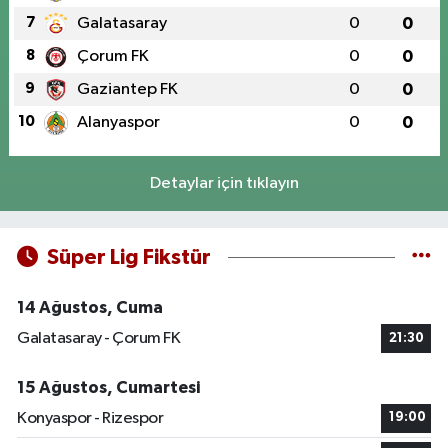
7
Galatasaray
0
0
8
Çorum FK
0
0
9
Gaziantep FK
0
0
10
Alanyaspor
0
0
Detaylar için tıklayın
Süper Lig Fikstür
14 Ağustos, Cuma
Galatasaray - Çorum FK
21:30
15 Ağustos, Cumartesi
Konyaspor - Rizespor
19:00