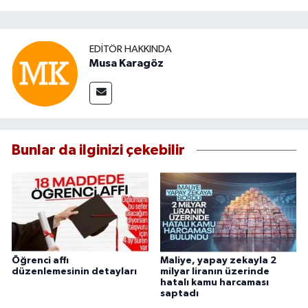
EDITÖR HAKKINDA
Musa Karagöz
Bunlar da ilginizi çekebilir
Öğrenci affı
Maliye, yapay zekayla 2
düzenlemesinin detayları
milyar liranın üzerinde
hatalı kamu harcaması
saptadı