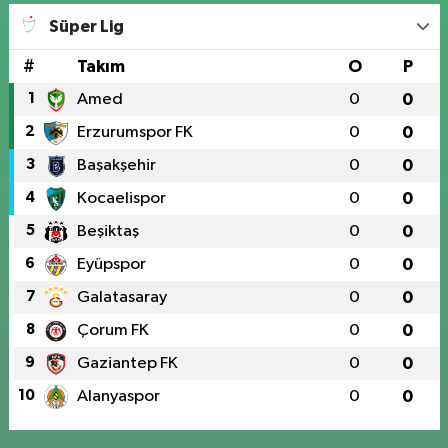
Süper Lig
#
Takım
O
P
1
Amed
0
0
2
Erzurumspor FK
0
0
3
Başakşehir
0
0
4
Kocaelispor
0
0
5
Beşiktaş
0
0
6
Eyüpspor
0
0
7
Galatasaray
0
0
8
Çorum FK
0
0
9
Gaziantep FK
0
0
10
Alanyaspor
0
0