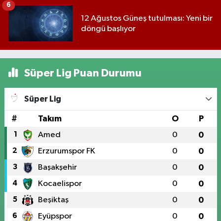
6
12 Ağustos Güneş tutulması: Yeni bir
döngü başlıyor
Süper Lig Puan Durumu
Süper Lig
#
Takım
O
P
1
Amed
0
0
2
Erzurumspor FK
0
0
3
Başakşehir
0
0
4
Kocaelispor
0
0
5
Beşiktaş
0
0
6
Eyüpspor
0
0