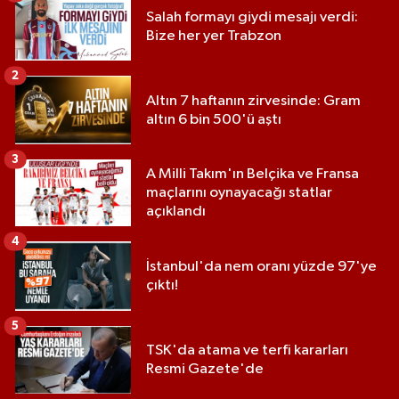
Salah formayı giydi mesajı verdi:
Bize her yer Trabzon
2
Altın 7 haftanın zirvesinde: Gram
altın 6 bin 500'ü aştı
3
A Milli Takım'ın Belçika ve Fransa
maçlarını oynayacağı statlar
açıklandı
4
İstanbul'da nem oranı yüzde 97'ye
çıktı!
5
TSK'da atama ve terfi kararları
Resmi Gazete'de