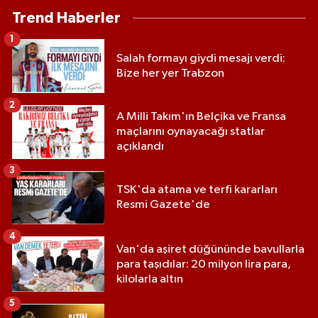
Trend Haberler
1
Salah formayı giydi mesajı verdi:
Bize her yer Trabzon
2
A Milli Takım'ın Belçika ve Fransa
maçlarını oynayacağı statlar
açıklandı
3
TSK'da atama ve terfi kararları
Resmi Gazete'de
4
Van'da aşiret düğününde bavullarla
para taşıdılar: 20 milyon lira para,
kilolarla altın
5