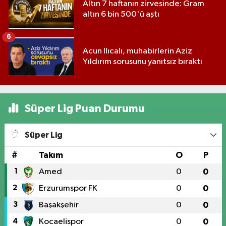
Altın 7 haftanın zirvesinde: Gram
altın 6 bin 500'ü aştı
6
Acun Ilıcalı, muhabirlerin Aziz
Yıldırım sorusunu yanıtsız bıraktı
Süper Lig Puan Durumu
Süper Lig
#
Takım
O
P
1
Amed
0
0
2
Erzurumspor FK
0
0
3
Başakşehir
0
0
4
Kocaelispor
0
0