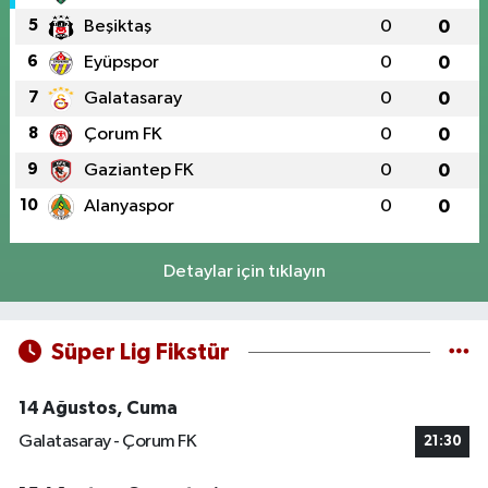
5
Beşiktaş
0
0
6
Eyüpspor
0
0
7
Galatasaray
0
0
8
Çorum FK
0
0
9
Gaziantep FK
0
0
10
Alanyaspor
0
0
Detaylar için tıklayın
Süper Lig Fikstür
14 Ağustos, Cuma
Galatasaray - Çorum FK
21:30