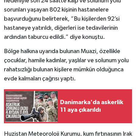
nedeniyle son 24 saatte kalp ve solunum yolu
sorunları yaşayan 802 kişinin hastanelere
başvurduğunu belirterek, “Bu kişilerden 92’si
hastaneye yatırıldı, diğerleri ise tedavilerinin
ardından taburcu edildi.” diye konuştu.
Bölge halkına uyarıda bulunan Muazi, özellikle
çocuklar, hamile kadınlar, yaşlılar ve solunum yolu
rahatsızlığı bulunan kişilere mümkün olduğunca
evde kalmaları çağrısı yaptı.
Danimarka'da askerlik
11 aya çıkarıldı
Huzistan Meteoroloji Kurumu, kum fırtınasının Irak