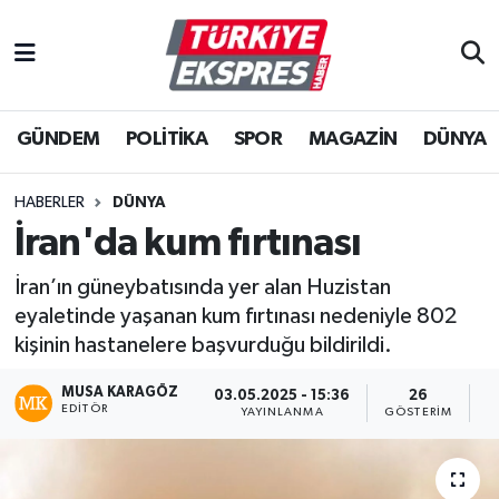
İstanbul Nöbetçi Eczaneler
GÜNDEM
POLİTİKA
SPOR
MAGAZİN
DÜNYA
İstanbul Hava Durumu
İstanbul Namaz Vakitleri
HABERLER
DÜNYA
İran'da kum fırtınası
İstanbul Trafik Yoğunluk Haritası
İran’ın güneybatısında yer alan Huzistan
Süper Lig Puan Durumu ve Fikstür
eyaletinde yaşanan kum fırtınası nedeniyle 802
kişinin hastanelere başvurduğu bildirildi.
Tüm Manşetler
MUSA KARAGÖZ
03.05.2025 - 15:36
26
EDITÖR
YAYINLANMA
GÖSTERIM
O
Son Dakika Haberleri
Haber Arşivi