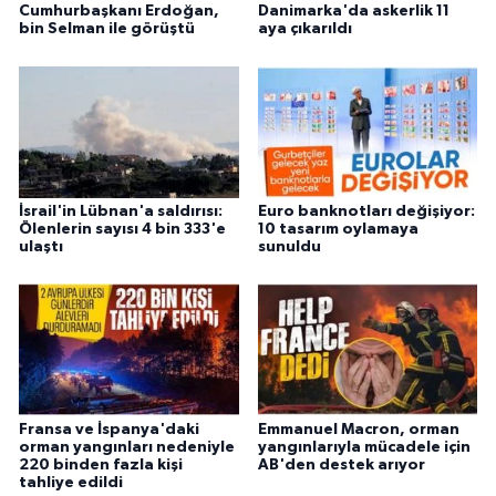
Cumhurbaşkanı Erdoğan,
Danimarka'da askerlik 11
bin Selman ile görüştü
aya çıkarıldı
İsrail'in Lübnan'a saldırısı:
Euro banknotları değişiyor:
Ölenlerin sayısı 4 bin 333'e
10 tasarım oylamaya
ulaştı
sunuldu
Fransa ve İspanya'daki
Emmanuel Macron, orman
orman yangınları nedeniyle
yangınlarıyla mücadele için
220 binden fazla kişi
AB'den destek arıyor
tahliye edildi