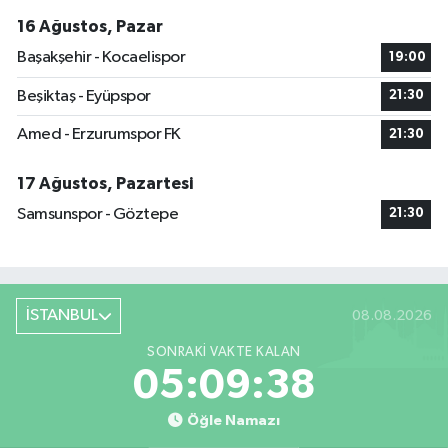
16 Ağustos, Pazar
Başakşehir - Kocaelispor
19:00
Beşiktaş - Eyüpspor
21:30
Amed - Erzurumspor FK
21:30
17 Ağustos, Pazartesi
Samsunspor - Göztepe
21:30
İSTANBUL
08.08.2026
SONRAKI VAKTE KALAN
05:09:38
Öğle Namazı