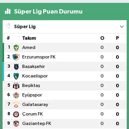
Süper Lig Puan Durumu
Süper Lig
#
Takım
O
P
1
Amed
0
0
2
Erzurumspor FK
0
0
3
Başakşehir
0
0
4
Kocaelispor
0
0
5
Beşiktaş
0
0
6
Eyüpspor
0
0
7
Galatasaray
0
0
8
Çorum FK
0
0
9
Gaziantep FK
0
0