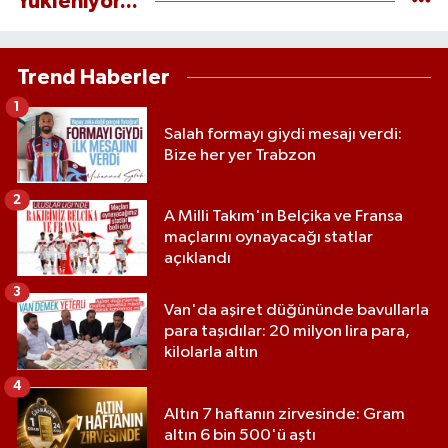
Yükleniyor...
Trend Haberler
1
Salah formayı giydi mesajı verdi:
Bize her yer Trabzon
2
A Milli Takım'ın Belçika ve Fransa
maçlarını oynayacağı statlar
açıklandı
3
Van'da aşiret düğününde bavullarla
para taşıdılar: 20 milyon lira para,
kilolarla altın
4
Altın 7 haftanın zirvesinde: Gram
altın 6 bin 500'ü aştı