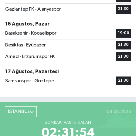
Gaziantep FK - Alanyaspor
21:30
16 Ağustos, Pazar
Başakşehir - Kocaelispor
19:00
Beşiktaş - Eyüpspor
21:30
Amed - Erzurumspor FK
21:30
17 Ağustos, Pazartesi
Samsunspor - Göztepe
21:30
İSTANBUL
08.08.2026
SONRAKI VAKTE KALAN
02:31:53