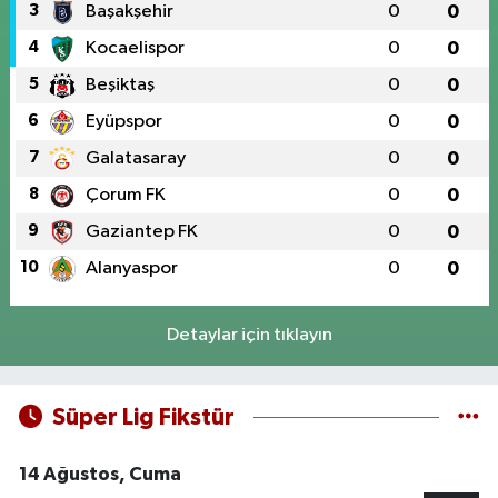
3
Başakşehir
0
0
4
Kocaelispor
0
0
5
Beşiktaş
0
0
6
Eyüpspor
0
0
7
Galatasaray
0
0
8
Çorum FK
0
0
9
Gaziantep FK
0
0
10
Alanyaspor
0
0
Detaylar için tıklayın
Süper Lig Fikstür
14 Ağustos, Cuma