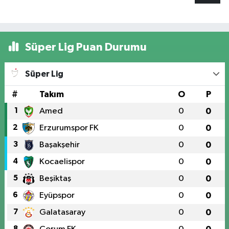
Süper Lig Puan Durumu
Süper Lig
#
Takım
O
P
1
Amed
0
0
2
Erzurumspor FK
0
0
3
Başakşehir
0
0
4
Kocaelispor
0
0
5
Beşiktaş
0
0
6
Eyüpspor
0
0
7
Galatasaray
0
0
8