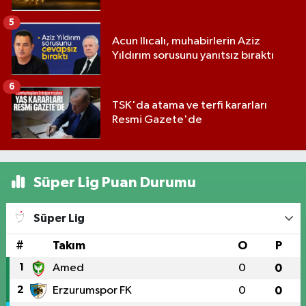
5
Acun Ilıcalı, muhabirlerin Aziz
Yıldırım sorusunu yanıtsız bıraktı
6
TSK'da atama ve terfi kararları
Resmi Gazete'de
Süper Lig Puan Durumu
Süper Lig
#
Takım
O
P
1
Amed
0
0
2
Erzurumspor FK
0
0