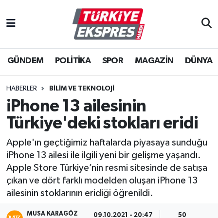
İstanbul Nöbetçi Eczaneler
GÜNDEM
POLİTİKA
SPOR
MAGAZİN
DÜNYA
İstanbul Hava Durumu
İstanbul Namaz Vakitleri
HABERLER
BİLİM VE TEKNOLOJİ
iPhone 13 ailesinin
İstanbul Trafik Yoğunluk Haritası
Türkiye'deki stokları eridi
Süper Lig Puan Durumu ve Fikstür
Apple'ın geçtiğimiz haftalarda piyasaya sunduğu
iPhone 13 ailesi ile ilgili yeni bir gelişme yaşandı.
Tüm Manşetler
Apple Store Türkiye’nin resmi sitesinde de satışa
çıkan ve dört farklı modelden oluşan iPhone 13
Son Dakika Haberleri
ailesinin stoklarının eridiği öğrenildi.
Haber Arşivi
MUSA KARAGÖZ
09.10.2021 - 20:47
50