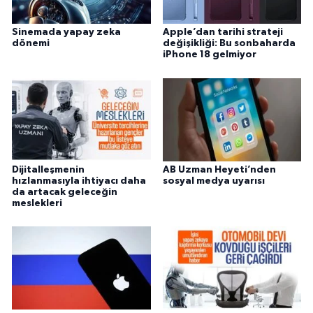
Sinemada yapay zeka
Apple’dan tarihi strateji
dönemi
değişikliği: Bu sonbaharda
iPhone 18 gelmiyor
Dijitalleşmenin
AB Uzman Heyeti’nden
hızlanmasıyla ihtiyacı daha
sosyal medya uyarısı
da artacak geleceğin
meslekleri