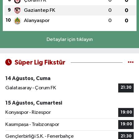
Çorum FK
0
0
9
Gaziantep FK
0
0
10
Alanyaspor
0
0
Detaylar için tıklayın
Süper Lig Fikstür
14 Ağustos, Cuma
Galatasaray - Çorum FK
21:30
15 Ağustos, Cumartesi
Konyaspor - Rizespor
19:00
Kasımpaşa - Trabzonspor
19:00
Gençlerbirliği S.K. - Fenerbahçe
21:30