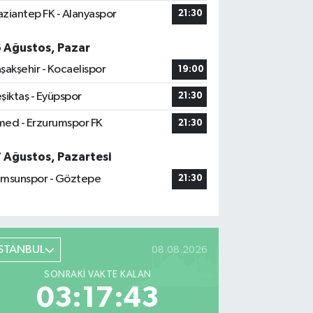
ziantep FK - Alanyaspor
21:30
6 Ağustos, Pazar
şakşehir - Kocaelispor
19:00
şiktaş - Eyüpspor
21:30
ed - Erzurumspor FK
21:30
7 Ağustos, Pazartesi
msunspor - Göztepe
21:30
İSTANBUL
08.08.2026
SONRAKI VAKTE KALAN
03:17:42