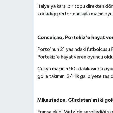
İtalya'ya karşı bir topu direkten dön
zorladığı performansıyla maçın oyu
Conceiçao, Portekiz'e hayat ve
Porto'nun 21 yaşındaki futbolcusu 
Portekiz'e hayat veren oyuncu oldu
Çekya maçının 90. dakikasında oyu
golle takımını 2-1'lik galibiyete taşıd
Mikautadze, Gürcistan'ın iki gol
Fransa ekibi Metz'de sergilediği sk