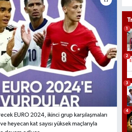
T
1
2
3
4
cek EURO 2024, ikinci grup karşılaşmaları
ve heyecan kat sayısı yüksek maçlarıyla