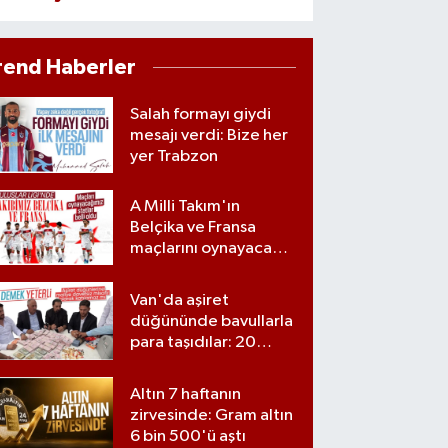
rend Haberler
Salah formayı giydi
mesajı verdi: Bize her
yer Trabzon
A Milli Takım'ın
Belçika ve Fransa
maçlarını oynayacağı
statlar açıklandı
Van'da aşiret
düğününde bavullarla
para taşıdılar: 20
milyon lira para,
kilolarla altın
Altın 7 haftanın
zirvesinde: Gram altın
6 bin 500'ü aştı