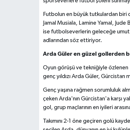
sporseverlere futbol şöleni sunma
Futbolun en büyük tutkulardan biri
Jamal Musiala, Lamine Yamal, Jude Be
ise futbolseverlerin geleceğe umut
adlarından söz ettiriyor.
Arda Güler en güzel gollerden bir
Oyun görüşü ve tekniğiyle özlenen "k
genç yıldızı Arda Güler, Gürcistan m
Genç yaşına rağmen sorumluluk almak
çeken Arda'nın Gürcistan'a karşı yak
gol, grup maçlarının en iyileri arasın
Takımını 2-1 öne geçiren golü kayde
seçilen Arda, dünyanın en iyi kulüp