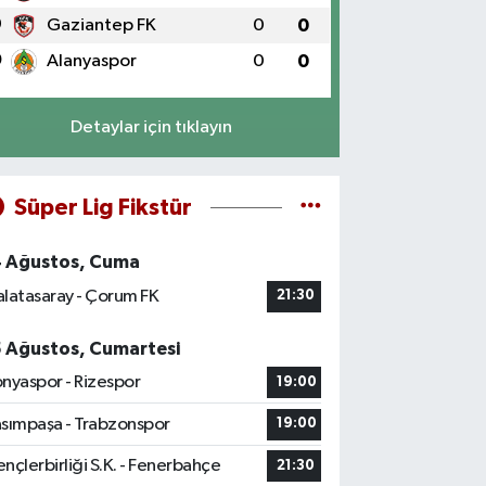
9
Gaziantep FK
0
0
0
Alanyaspor
0
0
Detaylar için tıklayın
Süper Lig Fikstür
4 Ağustos, Cuma
latasaray - Çorum FK
21:30
5 Ağustos, Cumartesi
nyaspor - Rizespor
19:00
sımpaşa - Trabzonspor
19:00
nçlerbirliği S.K. - Fenerbahçe
21:30