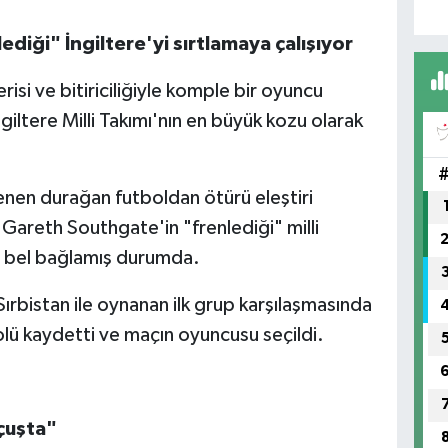
diği" İngiltere'yi sırtlamaya çalışıyor
isi ve bitiriciliğiyle komple bir oyuncu
iltere Milli Takımı'nın en büyük kozu olarak
gilenen durağan futboldan ötürü eleştiri
r Gareth Southgate'in "frenlediği" milli
 bel bağlamış durumda.
Sırbistan ile oynanan ilk grup karşılaşmasında
golü kaydetti ve maçın oyuncusu seçildi.
uçuşta"