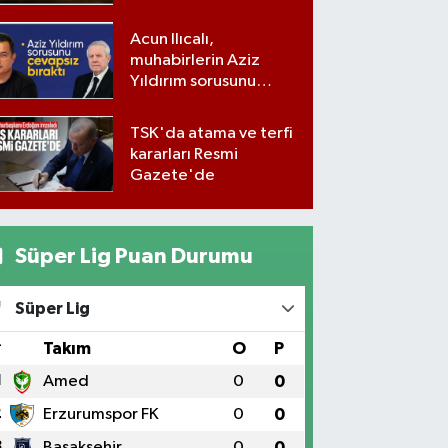
Acun Ilıcalı,
muhabirlerin Aziz
Yıldırım sorusunu
yanıtsız bıraktı
TSK'da atama ve terfi
kararları Resmi
Gazete'de
Süper Lig Puan Durumu
Süper Lig
#
Takım
O
P
1
Amed
0
0
2
Erzurumspor FK
0
0
3
Başakşehir
0
0