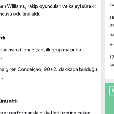
Ga
en Williams, rakip oyuncuları ve kaleyi sürekli
ncusu ödülünü aldı.
1
Ba
Be
rdi
Am
Francisco Conceiçao, ilk grup maçında
.
1
Sa
na giren Conceiçao, 90+2. dakikada bulduğu
ı.
ünü attı
orer performansla dikkatleri üzerine çeken