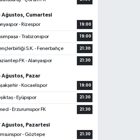
5 Ağustos, Cumartesi
nyaspor - Rizespor
19:00
sımpaşa - Trabzonspor
19:00
nçlerbirliği S.K. - Fenerbahçe
21:30
ziantep FK - Alanyaspor
21:30
6 Ağustos, Pazar
şakşehir - Kocaelispor
19:00
şiktaş - Eyüpspor
21:30
ed - Erzurumspor FK
21:30
7 Ağustos, Pazartesi
msunspor - Göztepe
21:30