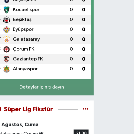
4
Kocaelispor
0
0
5
Beşiktaş
0
0
6
Eyüpspor
0
0
7
Galatasaray
0
0
8
Çorum FK
0
0
9
Gaziantep FK
0
0
0
Alanyaspor
0
0
Detaylar için tıklayın
Süper Lig Fikstür
4 Ağustos, Cuma
latasaray - Çorum FK
21:30