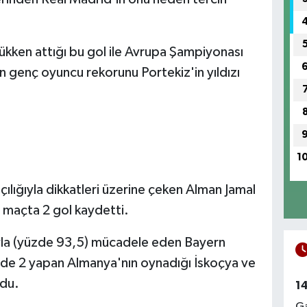
lükken attığı bu gol ile Avrupa Şampiyonası
 en genç oyuncu rekorunu Portekiz'in yıldızı
1
ılığıyla dikkatleri üzerine çeken Alman Jamal
i maçta 2 gol kaydetti.
yla (yüzde 93,5) mücadele eden Bayern
2'de 2 yapan Almanya'nın oynadığı İskoçya ve
ldu.
1
Ga