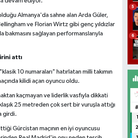
ya devam ediyor.
5
 olduğu Almanya'da sahne alan Arda Güler,
llingham ve Florian Wirtz gibi genç yıldızlar
la bakmasını sağlayan performanslarıyla
6
ini attı
lasik 10 numaraları" hatırlatan milli takımın
açında kilidi açan oyuncu oldu.
tan kaçmayan ve liderlik vasfıyla dikkati
laşık 25 metreden çok sert bir vuruşla attığı
a girdi.
ttiği Gürcistan maçının en iyi oyuncusu
lerinden Real Madrid'in onu neden tercih