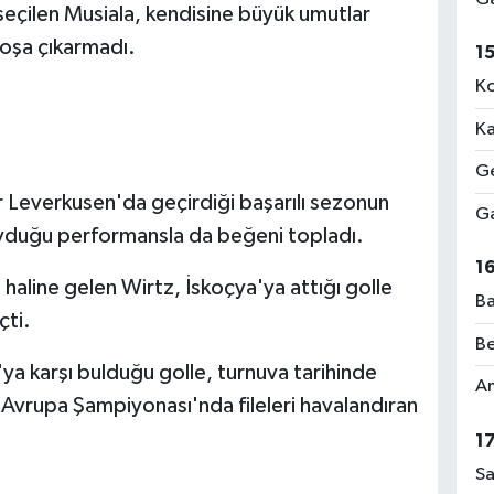
seçilen Musiala, kendisine büyük umutlar
boşa çıkarmadı.
1
Ko
Ka
Ge
r Leverkusen'da geçirdiği başarılı sezonun
Ga
duğu performansla da beğeni topladı.
1
aline gelen Wirtz, İskoçya'ya attığı golle
Ba
çti.
Be
ya karşı bulduğu golle, turnuva tarihinde
Am
 Avrupa Şampiyonası'nda fileleri havalandıran
1
Sa