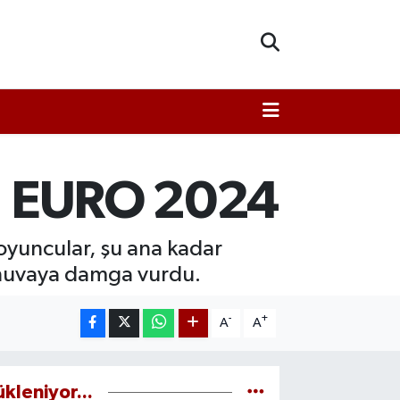
va: EURO 2024
yuncular, şu ana kadar
turnuvaya damga vurdu.
-
+
A
A
ükleniyor...