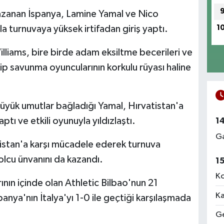
kazanan İspanya, Lamine Yamal ve Nico
yla turnuvaya yüksek irtifadan giriş yaptı.
1
lliams, bire birde adam eksiltme becerileri ve
p savunma oyuncularının korkulu rüyası haline
üyük umutlar bağladığı Yamal, Hırvatistan'a
ptı ve etkili oyunuyla yıldızlaştı.
1
Ga
istan'a karşı mücadele ederek turnuva
lcu ünvanını da kazandı.
1
Ko
nın içinde olan Athletic Bilbao'nun 21
Ka
anya'nın İtalya'yı 1-0 ile geçtiği karşılaşmada
Ge