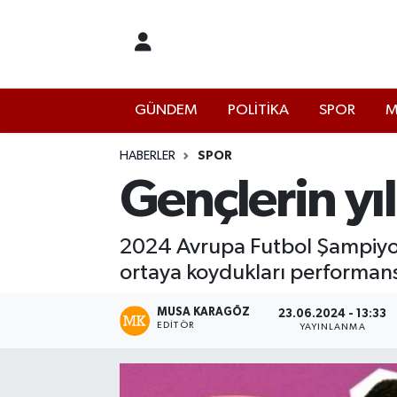
İstanbul Nöbetçi Eczaneler
GÜNDEM
POLİTİKA
SPOR
M
İstanbul Hava Durumu
İstanbul Namaz Vakitleri
HABERLER
SPOR
Gençlerin yı
İstanbul Trafik Yoğunluk Haritası
2024 Avrupa Futbol Şampiyo
Süper Lig Puan Durumu ve Fikstür
ortaya koydukları performans, 
Tüm Manşetler
MUSA KARAGÖZ
23.06.2024 - 13:33
EDITÖR
YAYINLANMA
Son Dakika Haberleri
Haber Arşivi