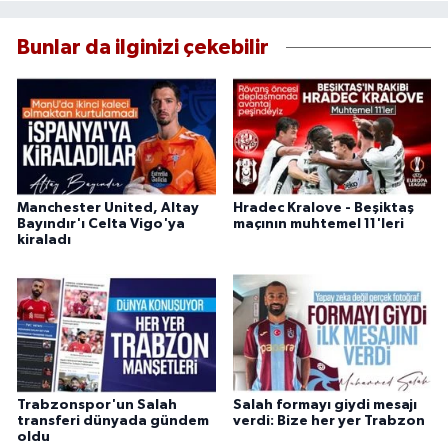
Bunlar da ilginizi çekebilir
Manchester United, Altay
Hradec Kralove - Beşiktaş
Bayındır'ı Celta Vigo'ya
maçının muhtemel 11'leri
kiraladı
Trabzonspor'un Salah
Salah formayı giydi mesajı
transferi dünyada gündem
verdi: Bize her yer Trabzon
oldu