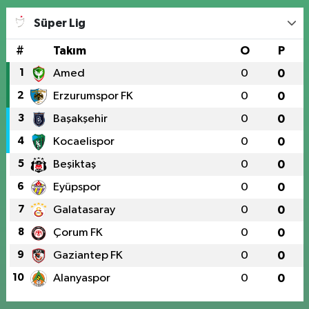
Süper Lig
#
Takım
O
P
1
Amed
0
0
2
Erzurumspor FK
0
0
3
Başakşehir
0
0
4
Kocaelispor
0
0
5
Beşiktaş
0
0
6
Eyüpspor
0
0
7
Galatasaray
0
0
8
Çorum FK
0
0
9
Gaziantep FK
0
0
10
Alanyaspor
0
0