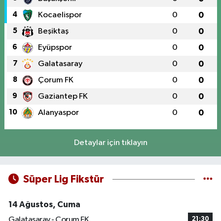
4
Kocaelispor
0
0
5
Beşiktaş
0
0
6
Eyüpspor
0
0
7
Galatasaray
0
0
8
Çorum FK
0
0
9
Gaziantep FK
0
0
10
Alanyaspor
0
0
Detaylar için tıklayın
Süper Lig Fikstür
14 Ağustos, Cuma
Galatasaray - Çorum FK
21:30