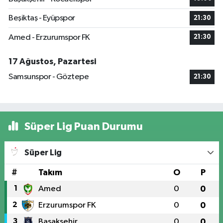
Beşiktaş - Eyüpspor
21:30
Amed - Erzurumspor FK
21:30
17 Ağustos, Pazartesi
Samsunspor - Göztepe
21:30
Süper Lig Puan Durumu
Süper Lig
#
Takım
O
P
1
Amed
0
0
2
Erzurumspor FK
0
0
3
Başakşehir
0
0