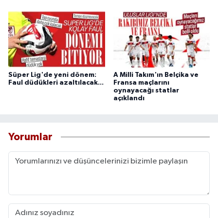
Süper Lig'de yeni dönem:
A Milli Takım'ın Belçika ve
Faul düdükleri azaltılacak...
Fransa maçlarını
oynayacağı statlar
açıklandı
Yorumlar