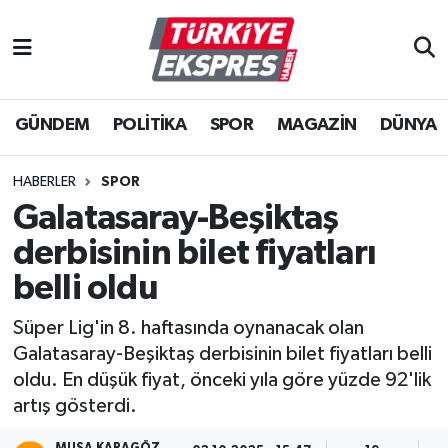
İstanbul Nöbetçi Eczaneler
GÜNDEM
POLİTİKA
SPOR
MAGAZİN
DÜNYA
İstanbul Hava Durumu
İstanbul Namaz Vakitleri
HABERLER
SPOR
Galatasaray-Beşiktaş
İstanbul Trafik Yoğunluk Haritası
derbisinin bilet fiyatları
Süper Lig Puan Durumu ve Fikstür
belli oldu
Süper Lig'in 8. haftasında oynanacak olan
Tüm Manşetler
Galatasaray-Beşiktaş derbisinin bilet fiyatları belli
oldu. En düşük fiyat, önceki yıla göre yüzde 92'lik
Son Dakika Haberleri
artış gösterdi.
Haber Arşivi