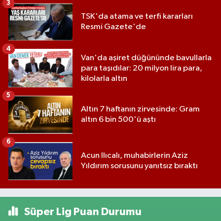
3
TSK'da atama ve terfi kararları
Resmi Gazete'de
4
Van'da aşiret düğününde bavullarla
para taşıdılar: 20 milyon lira para,
kilolarla altın
5
Altın 7 haftanın zirvesinde: Gram
altın 6 bin 500'ü aştı
6
Acun Ilıcalı, muhabirlerin Aziz
Yıldırım sorusunu yanıtsız bıraktı
Süper Lig Puan Durumu