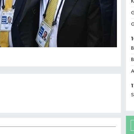
K
G
G
1
B
B
A
1
S