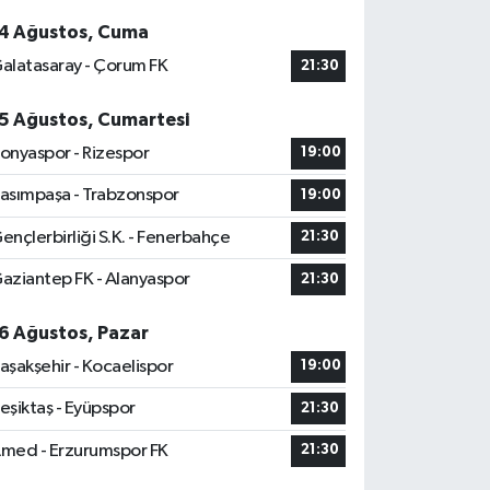
4 Ağustos, Cuma
alatasaray - Çorum FK
21:30
5 Ağustos, Cumartesi
onyaspor - Rizespor
19:00
asımpaşa - Trabzonspor
19:00
ençlerbirliği S.K. - Fenerbahçe
21:30
aziantep FK - Alanyaspor
21:30
6 Ağustos, Pazar
aşakşehir - Kocaelispor
19:00
eşiktaş - Eyüpspor
21:30
med - Erzurumspor FK
21:30