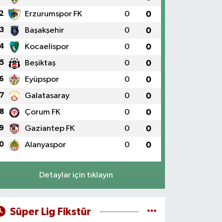
2
Erzurumspor FK
0
0
3
Başakşehir
0
0
4
Kocaelispor
0
0
5
Beşiktaş
0
0
6
Eyüpspor
0
0
7
Galatasaray
0
0
8
Çorum FK
0
0
9
Gaziantep FK
0
0
0
Alanyaspor
0
0
Detaylar için tıklayın
Süper Lig Fikstür