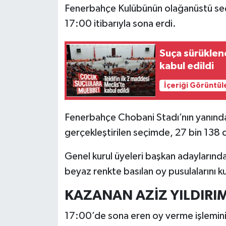
Fenerbahçe Kulübünün olağanüstü seçi
17:00 itibarıyla sona erdi.
Suça sürüklene
kabul edildi
İçeriği Görüntül
Fenerbahçe Chobani Stadı’nın yanında 
gerçekleştirilen seçimde, 27 bin 138 
Genel kurul üyeleri başkan adaylarından 
beyaz renkte basılan oy pusulalarını ku
KAZANAN AZİZ YILDIRI
17:00’de sona eren oy verme işlemini