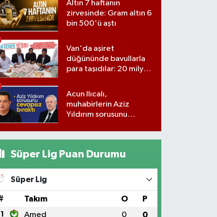
Altın 7 haftanın
zirvesinde: Gram altın 6
bin 500'ü aştı
Van'da aşiret
düğününde bavullarla
para taşıdılar: 20 milyon
lira para, kilolarla altın
Acun Ilıcalı,
muhabirlerin Aziz
Yıldırım sorusunu
yanıtsız bıraktı
Süper Lig Puan Durumu
Süper Lig
#
Takım
O
P
1
Amed
0
0