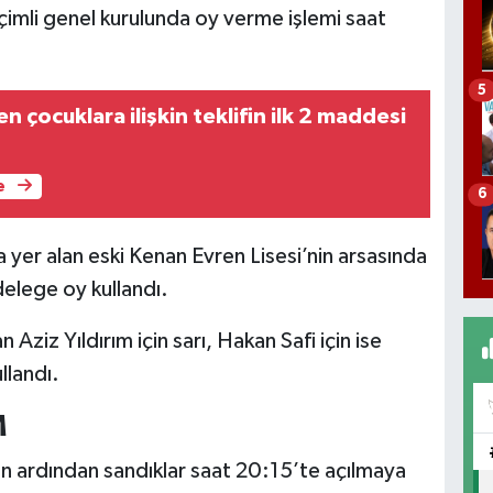
mli genel kurulunda oy verme işlemi saat
5
n çocuklara ilişkin teklifin ilk 2 maddesi
e
6
yer alan eski Kenan Evren Lisesi’nin arsasında
delege oy kullandı.
Aziz Yıldırım için sarı, Hakan Safi için ise
llandı.
M
n ardından sandıklar saat 20:15’te açılmaya