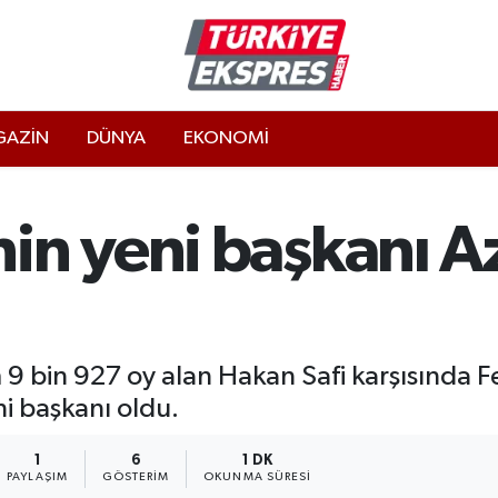
AZİN
DÜNYA
EKONOMİ
n yeni başkanı Az
m 9 bin 927 oy alan Hakan Safi karşısında 
ni başkanı oldu.
1
6
1 DK
PAYLAŞIM
GÖSTERIM
OKUNMA SÜRESI