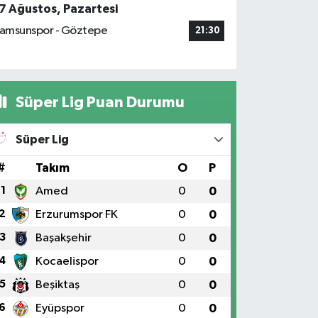
7 Ağustos, Pazartesi
amsunspor - Göztepe
21:30
Süper Lig Puan Durumu
Süper Lig
#
Takım
O
P
1
Amed
0
0
2
Erzurumspor FK
0
0
3
Başakşehir
0
0
4
Kocaelispor
0
0
5
Beşiktaş
0
0
6
Eyüpspor
0
0