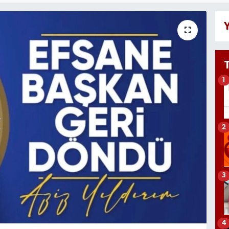
Y
1
2
3
4