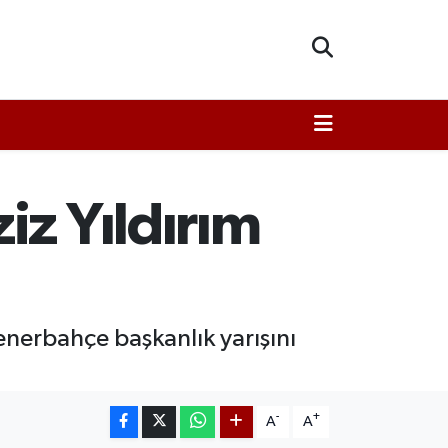
iz Yıldırım
Fenerbahçe başkanlık yarışını
-
+
A
A