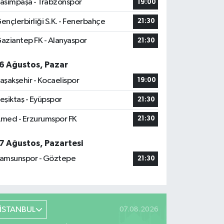
asımpaşa - Trabzonspor
19:00
ençlerbirliği S.K. - Fenerbahçe
21:30
aziantep FK - Alanyaspor
21:30
6 Ağustos, Pazar
aşakşehir - Kocaelispor
19:00
eşiktaş - Eyüpspor
21:30
med - Erzurumspor FK
21:30
7 Ağustos, Pazartesi
amsunspor - Göztepe
21:30
İSTANBUL
07.08.2026