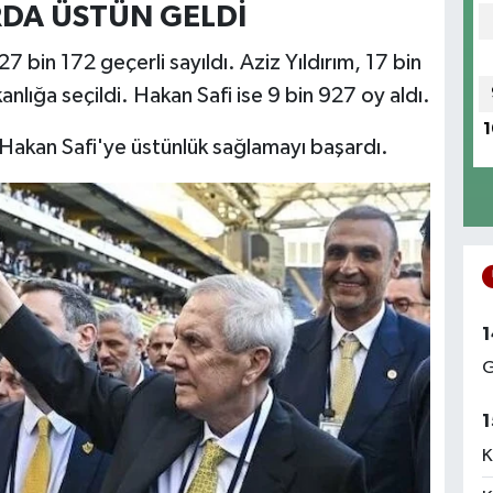
DA ÜSTÜN GELDİ
 bin 172 geçerli sayıldı. Aziz Yıldırım, 17 bin
nlığa seçildi. Hakan Safi ise 9 bin 927 oy aldı.
1
Hakan Safi'ye üstünlük sağlamayı başardı.
1
G
1
K