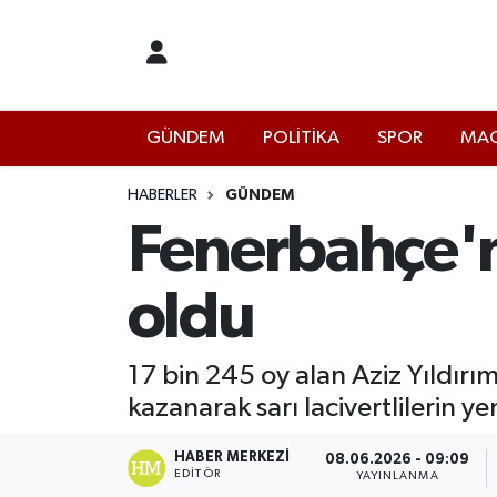
İstanbul Nöbetçi Eczaneler
GÜNDEM
POLİTİKA
SPOR
MAG
İstanbul Hava Durumu
İstanbul Namaz Vakitleri
HABERLER
GÜNDEM
Fenerbahçe'ni
İstanbul Trafik Yoğunluk Haritası
oldu
Süper Lig Puan Durumu ve Fikstür
Tüm Manşetler
17 bin 245 oy alan Aziz Yıldırı
kazanarak sarı lacivertlilerin ye
Son Dakika Haberleri
HABER MERKEZI
08.06.2026 - 09:09
EDITÖR
Haber Arşivi
YAYINLANMA