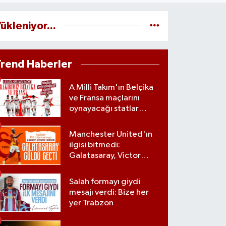
ükleniyor...
Trend Haberler
A Milli Takım'ın Belçika
ve Fransa maçlarını
oynayacağı statlar
açıklandı
Manchester United'ın
ilgisi bitmedi:
Galatasaray, Victor
Osimhen'le ilgili kararını
verdi
Salah formayı giydi
mesajı verdi: Bize her
yer Trabzon