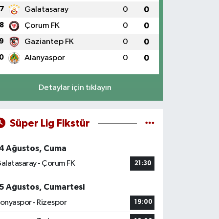
7
Galatasaray
0
0
8
Çorum FK
0
0
9
Gaziantep FK
0
0
0
Alanyaspor
0
0
Detaylar için tıklayın
Süper Lig Fikstür
4 Ağustos, Cuma
alatasaray - Çorum FK
21:30
5 Ağustos, Cumartesi
onyaspor - Rizespor
19:00