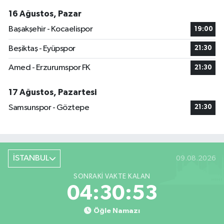
16 Ağustos, Pazar
Başakşehir - Kocaelispor
19:00
Beşiktaş - Eyüpspor
21:30
Amed - Erzurumspor FK
21:30
17 Ağustos, Pazartesi
Samsunspor - Göztepe
21:30
İSTANBUL
09.08.2026
SONRAKI VAKTE KALAN
04:30:52
Öğle Namazı