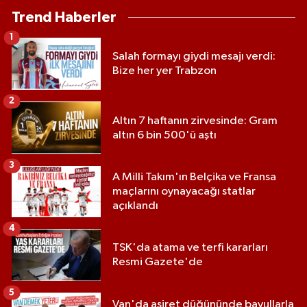
Trend Haberler
1
Salah formayı giydi mesajı verdi:
Bize her yer Trabzon
2
Altın 7 haftanın zirvesinde: Gram
altın 6 bin 500'ü aştı
3
A Milli Takım'ın Belçika ve Fransa
maçlarını oynayacağı statlar
açıklandı
4
TSK'da atama ve terfi kararları
Resmi Gazete'de
5
Van'da aşiret düğününde bavullarla