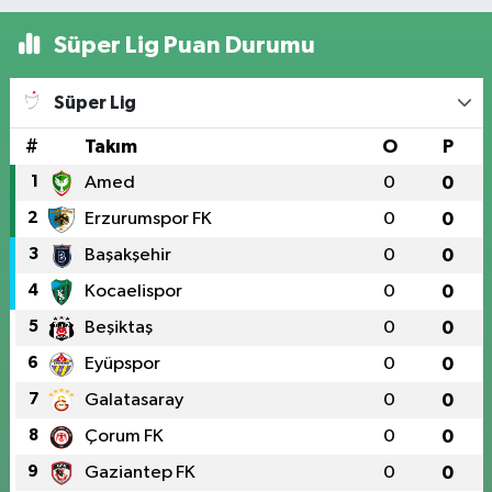
Süper Lig Puan Durumu
Süper Lig
#
Takım
O
P
1
Amed
0
0
2
Erzurumspor FK
0
0
3
Başakşehir
0
0
4
Kocaelispor
0
0
5
Beşiktaş
0
0
6
Eyüpspor
0
0
7
Galatasaray
0
0
8
Çorum FK
0
0
9
Gaziantep FK
0
0