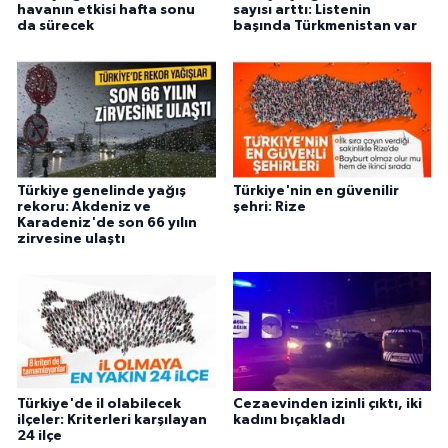
havanın etkisi hafta sonu
sayısı arttı: Listenin
da sürecek
başında Türkmenistan var
Türkiye genelinde yağış
Türkiye'nin en güvenilir
rekoru: Akdeniz ve
şehri: Rize
Karadeniz'de son 66 yılın
zirvesine ulaştı
Türkiye'de il olabilecek
Cezaevinden izinli çıktı, iki
ilçeler: Kriterleri karşılayan
kadını bıçakladı
24 ilçe