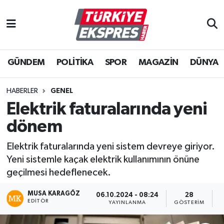
İstanbul Nöbetçi Eczaneler
GÜNDEM
POLİTİKA
SPOR
MAGAZİN
DÜNYA
İstanbul Hava Durumu
İstanbul Namaz Vakitleri
HABERLER
GENEL
Elektrik faturalarında yeni
İstanbul Trafik Yoğunluk Haritası
dönem
Süper Lig Puan Durumu ve Fikstür
Elektrik faturalarında yeni sistem devreye giriyor.
Yeni sistemle kaçak elektrik kullanımının önüne
Tüm Manşetler
geçilmesi hedeflenecek.
Son Dakika Haberleri
MUSA KARAGÖZ
06.10.2024 - 08:24
28
EDITÖR
YAYINLANMA
GÖSTERIM
O
Haber Arşivi