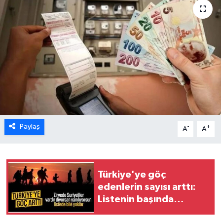
Paylaş
-
+
A
A
Türkiye'ye göç
edenlerin sayısı arttı:
Listenin başında
Türkmenistan var