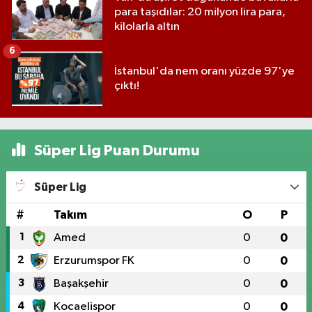
para taşıdılar: 20 milyon lira para,
kilolarla altın
6
İstanbul'da nem oranı yüzde 97'ye
çıktı!
Süper Lig Puan Durumu
Süper Lig
#
Takım
O
P
1
Amed
0
0
2
Erzurumspor FK
0
0
3
Başakşehir
0
0
4
Kocaelispor
0
0