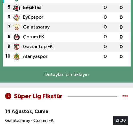
5
Beşiktaş
0
0
6
Eyüpspor
0
0
7
Galatasaray
0
0
8
Çorum FK
0
0
9
Gaziantep FK
0
0
10
Alanyaspor
0
0
Detaylar için tıklayın
Süper Lig Fikstür
14 Ağustos, Cuma
Galatasaray - Çorum FK
21:30