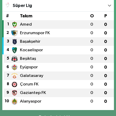
Süper Lig
#
Takım
O
P
1
Amed
0
0
2
Erzurumspor FK
0
0
3
Başakşehir
0
0
4
Kocaelispor
0
0
5
Beşiktaş
0
0
6
Eyüpspor
0
0
7
Galatasaray
0
0
8
Çorum FK
0
0
9
Gaziantep FK
0
0
10
Alanyaspor
0
0