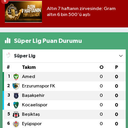
6
Altın 7 haftanın zirvesinde: Gram
altın 6 bin 500'ü aştı
Süper Lig Puan Durumu
Süper Lig
#
Takım
O
P
1
Amed
0
0
2
Erzurumspor FK
0
0
3
Başakşehir
0
0
4
Kocaelispor
0
0
5
Beşiktaş
0
0
6
Eyüpspor
0
0