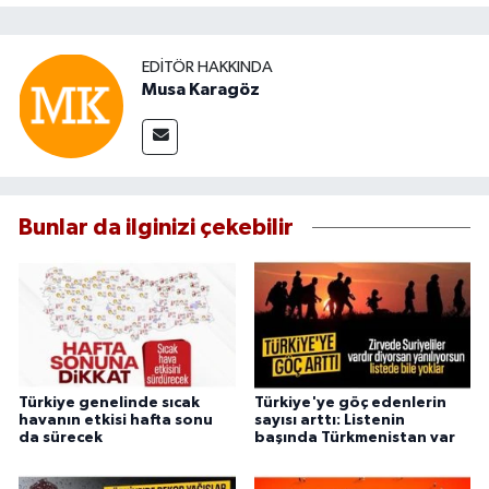
EDITÖR HAKKINDA
Musa Karagöz
Bunlar da ilginizi çekebilir
Türkiye genelinde sıcak
Türkiye'ye göç edenlerin
havanın etkisi hafta sonu
sayısı arttı: Listenin
da sürecek
başında Türkmenistan var