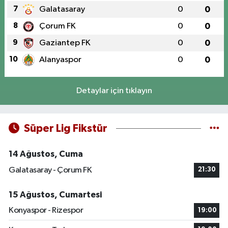
7
Galatasaray
0
0
8
Çorum FK
0
0
9
Gaziantep FK
0
0
10
Alanyaspor
0
0
Detaylar için tıklayın
Süper Lig Fikstür
14 Ağustos, Cuma
Galatasaray - Çorum FK
21:30
15 Ağustos, Cumartesi
Konyaspor - Rizespor
19:00