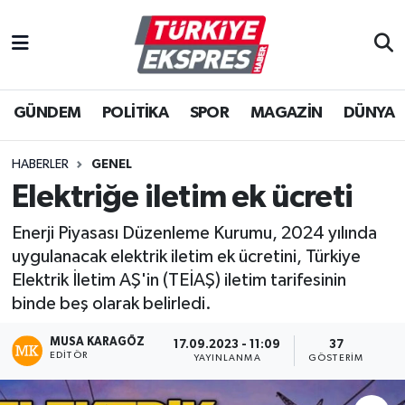
İstanbul Nöbetçi Eczaneler
GÜNDEM
POLİTİKA
SPOR
MAGAZİN
DÜNYA
İstanbul Hava Durumu
İstanbul Namaz Vakitleri
HABERLER
GENEL
Elektriğe iletim ek ücreti
İstanbul Trafik Yoğunluk Haritası
Enerji Piyasası Düzenleme Kurumu, 2024 yılında
Süper Lig Puan Durumu ve Fikstür
uygulanacak elektrik iletim ek ücretini, Türkiye
Elektrik İletim AŞ'in (TEİAŞ) iletim tarifesinin
Tüm Manşetler
binde beş olarak belirledi.
MUSA KARAGÖZ
Son Dakika Haberleri
17.09.2023 - 11:09
37
EDITÖR
YAYINLANMA
GÖSTERIM
Haber Arşivi