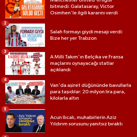
Manchester United'ın ilgisi
bitmedi: Galatasaray, Victor
Osimhen'le ilgili kararını verdi
2
Salah formayı giydi mesajı verdi:
Bize her yer Trabzon
3
A Milli Takım'ın Belçika ve Fransa
maçlarını oynayacağı statlar
açıklandı
4
Van'da aşiret düğününde bavullarla
para taşıdılar: 20 milyon lira para,
kilolarla altın
5
Acun Ilıcalı, muhabirlerin Aziz
Yıldırım sorusunu yanıtsız bıraktı