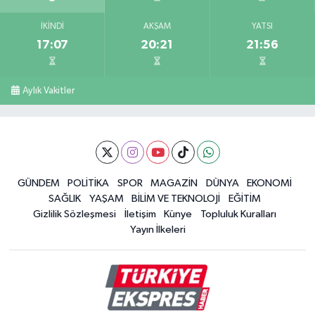
İKINDI
AKŞAM
YATSI
17:07
20:21
21:56
Aylık Vakitler
GÜNDEM
POLİTİKA
SPOR
MAGAZİN
DÜNYA
EKONOMİ
SAĞLIK
YAŞAM
BİLİM VE TEKNOLOJİ
EĞİTİM
Gizlilik Sözleşmesi
İletişim
Künye
Topluluk Kuralları
Yayın İlkeleri