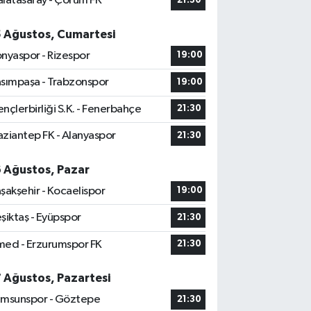
latasaray - Çorum FK
21:30
5 Ağustos, Cumartesi
nyaspor - Rizespor
19:00
sımpaşa - Trabzonspor
19:00
nçlerbirliği S.K. - Fenerbahçe
21:30
ziantep FK - Alanyaspor
21:30
6 Ağustos, Pazar
şakşehir - Kocaelispor
19:00
şiktaş - Eyüpspor
21:30
ed - Erzurumspor FK
21:30
7 Ağustos, Pazartesi
msunspor - Göztepe
21:30