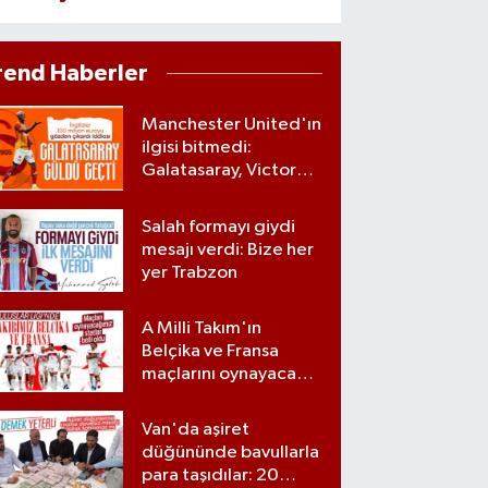
rend Haberler
Manchester United'ın
ilgisi bitmedi:
Galatasaray, Victor
Osimhen'le ilgili
kararını verdi
Salah formayı giydi
mesajı verdi: Bize her
yer Trabzon
A Milli Takım'ın
Belçika ve Fransa
maçlarını oynayacağı
statlar açıklandı
Van'da aşiret
düğününde bavullarla
para taşıdılar: 20