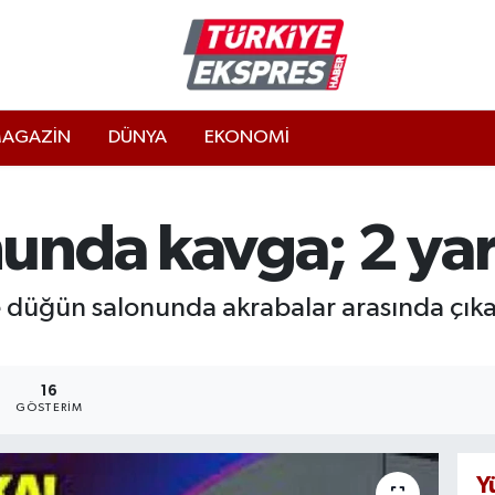
AGAZİN
DÜNYA
EKONOMİ
unda kavga; 2 yar
e düğün salonunda akrabalar arasında çıkan
16
GÖSTERIM
Y