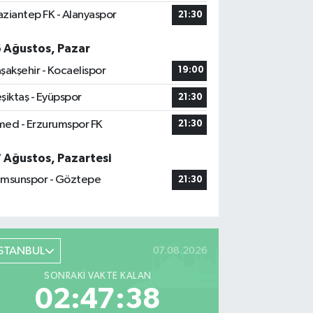
ziantep FK - Alanyaspor
21:30
6 Ağustos, Pazar
şakşehir - Kocaelispor
19:00
şiktaş - Eyüpspor
21:30
ed - Erzurumspor FK
21:30
7 Ağustos, Pazartesi
msunspor - Göztepe
21:30
İSTANBUL
07.08.2026
SONRAKI VAKTE KALAN
02:47:37