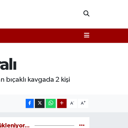
alı
 bıçaklı kavgada 2 kişi
-
+
A
A
ükleniyor...