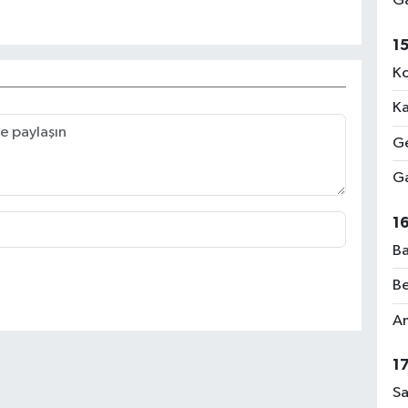
Ga
1
Ko
Ka
Ge
Ga
1
Ba
Be
Am
1
Sa