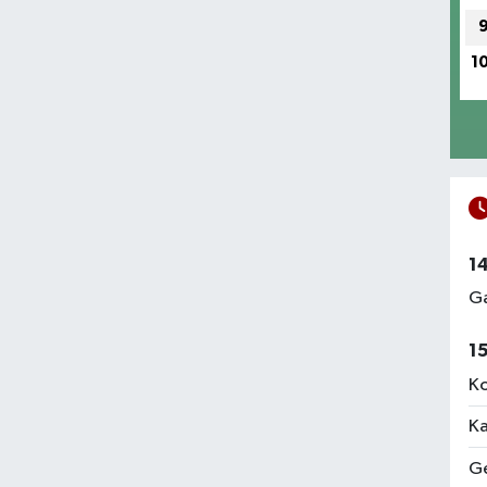
1
1
Ga
1
Ko
Ka
Ge