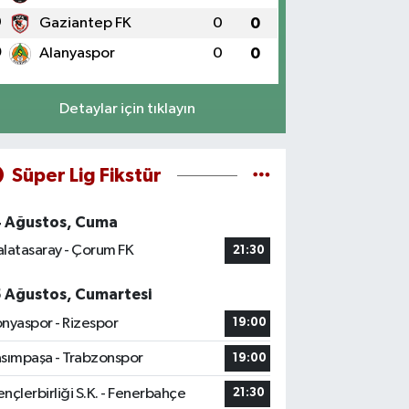
9
Gaziantep FK
0
0
0
Alanyaspor
0
0
Detaylar için tıklayın
Süper Lig Fikstür
4 Ağustos, Cuma
latasaray - Çorum FK
21:30
5 Ağustos, Cumartesi
nyaspor - Rizespor
19:00
sımpaşa - Trabzonspor
19:00
nçlerbirliği S.K. - Fenerbahçe
21:30