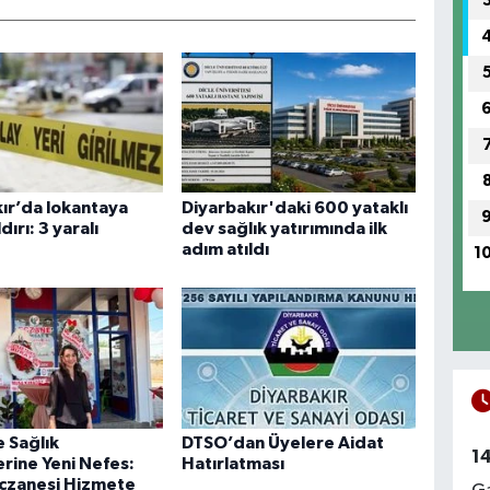
ır’da lokantaya
Diyarbakır'daki 600 yataklı
ldırı: 3 yaralı
dev sağlık yatırımında ilk
adım atıldı
1
e Sağlık
DTSO’dan Üyelere Aidat
1
rine Yeni Nefes:
Hatırlatması
czanesi Hizmete