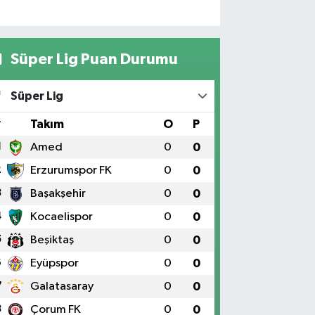
Süper Lig Puan Durumu
Süper Lig
#
Takım
O
P
1
Amed
0
0
2
Erzurumspor FK
0
0
3
Başakşehir
0
0
4
Kocaelispor
0
0
5
Beşiktaş
0
0
6
Eyüpspor
0
0
7
Galatasaray
0
0
8
Çorum FK
0
0