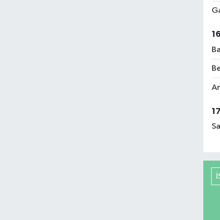
Ga
1
Ba
Be
Am
1
Sa