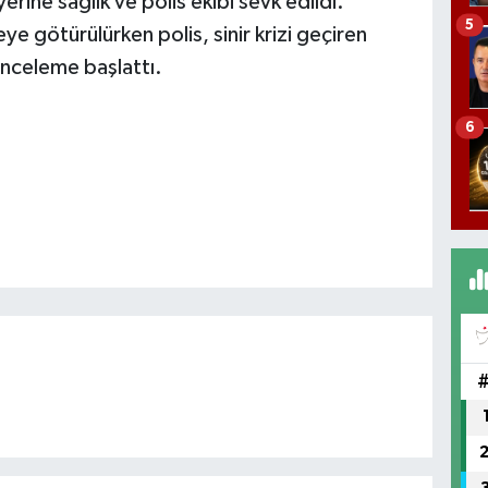
erine sağlık ve polis ekibi sevk edildi.
5
eye götürülürken polis, sinir krizi geçiren
li inceleme başlattı.
6