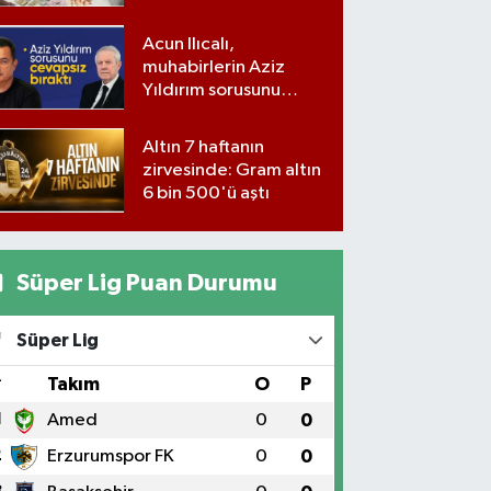
milyon lira para,
kilolarla altın
Acun Ilıcalı,
muhabirlerin Aziz
Yıldırım sorusunu
yanıtsız bıraktı
Altın 7 haftanın
zirvesinde: Gram altın
6 bin 500'ü aştı
Süper Lig Puan Durumu
Süper Lig
#
Takım
O
P
1
Amed
0
0
2
Erzurumspor FK
0
0