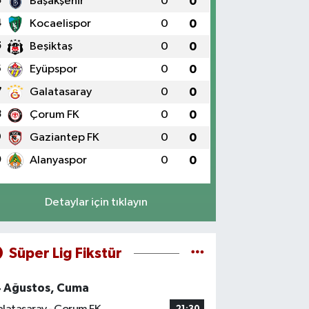
3
Başakşehir
0
0
4
Kocaelispor
0
0
5
Beşiktaş
0
0
6
Eyüpspor
0
0
7
Galatasaray
0
0
8
Çorum FK
0
0
9
Gaziantep FK
0
0
0
Alanyaspor
0
0
Detaylar için tıklayın
Süper Lig Fikstür
4 Ağustos, Cuma