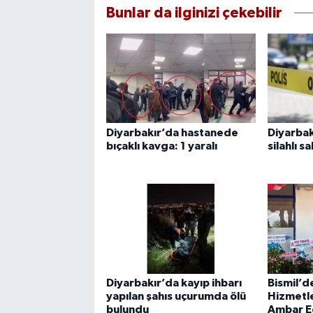
Bunlar da ilginizi çekebilir
Diyarbakır’da hastanede
Diyarbak
bıçaklı kavga: 1 yaralı
silahlı sa
Diyarbakır’da kayıp ihbarı
Bismil’d
yapılan şahıs uçurumda ölü
Hizmetle
bulundu
Ambar E