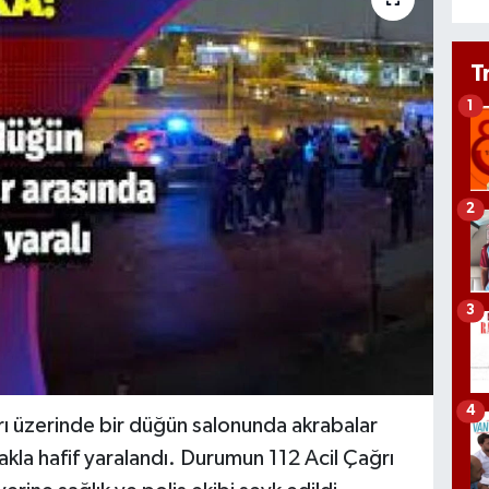
T
1
2
3
4
arı üzerinde bir düğün salonunda akrabalar
çakla hafif yaralandı. Durumun 112 Acil Çağrı