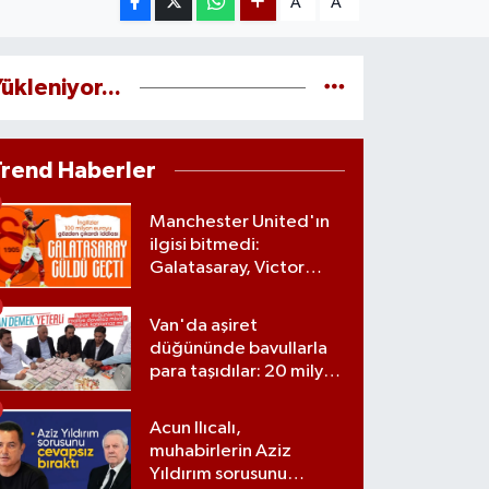
A
A
ükleniyor...
Trend Haberler
Manchester United'ın
ilgisi bitmedi:
Galatasaray, Victor
Osimhen'le ilgili kararını
verdi
Van'da aşiret
düğününde bavullarla
para taşıdılar: 20 milyon
lira para, kilolarla altın
Acun Ilıcalı,
muhabirlerin Aziz
Yıldırım sorusunu