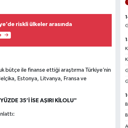
1
iye’de riskli ülkeler arasında
G
e
1
K
K
uk bütçe ile finanse ettiği araştırma Türkiye’nin
G
elçika, Estonya, Litvanya, Fransa ve
G
1
ÜZDE 35’İ İSE AŞIRI KİLOLU"
B
nlattı:
B
A