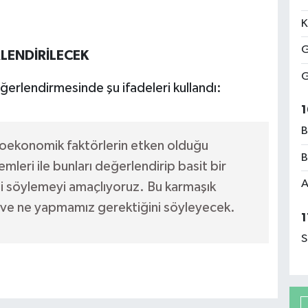
K
G
LENDİRİLECEK
G
eğerlendirmesinde şu ifadeleri kullandı:
1
B
oekonomik faktörlerin etken olduğu
B
mleri ile bunları değerlendirip basit bir
A
ini söylemeyi amaçlıyoruz. Bu karmaşık
ek ve ne yapmamız gerektiğini söyleyecek.
1
S