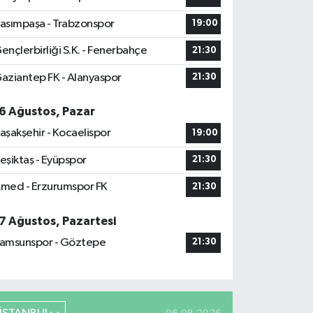
asımpaşa - Trabzonspor
19:00
ençlerbirliği S.K. - Fenerbahçe
21:30
aziantep FK - Alanyaspor
21:30
6 Ağustos, Pazar
aşakşehir - Kocaelispor
19:00
eşiktaş - Eyüpspor
21:30
med - Erzurumspor FK
21:30
7 Ağustos, Pazartesi
amsunspor - Göztepe
21:30