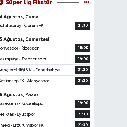
Süper Lig Fikstür
4 Ağustos, Cuma
alatasaray - Çorum FK
21:30
5 Ağustos, Cumartesi
onyaspor - Rizespor
19:00
asımpaşa - Trabzonspor
19:00
ençlerbirliği S.K. - Fenerbahçe
21:30
aziantep FK - Alanyaspor
21:30
6 Ağustos, Pazar
aşakşehir - Kocaelispor
19:00
eşiktaş - Eyüpspor
21:30
med - Erzurumspor FK
21:30