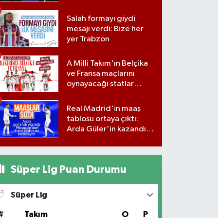
yanıtsız bıraktı
Salah formayı giydi
mesajı verdi: Bize her
yer Trabzon
A Milli Takım'ın Belçika
ve Fransa maçlarını
oynayacağı statlar
açıklandı
Real Madrid'in maaş
tablosu ortaya çıktı:
Arda Güler'in kazandığı
rakam belli oldu...
Süper Lig Puan Durumu
Süper Lig
#
Takım
O
P