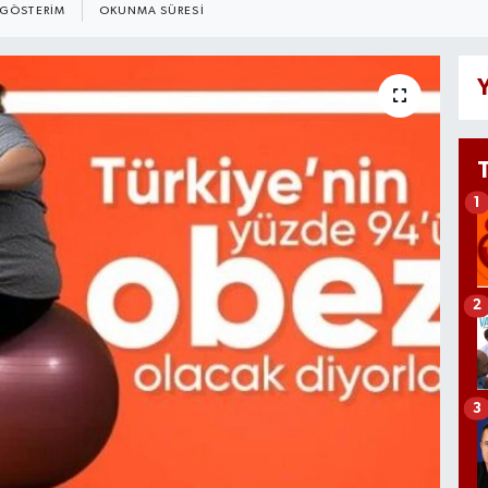
GÖSTERIM
OKUNMA SÜRESI
Y
1
2
3