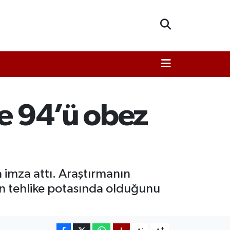
de 94’ü obez
a imza attı. Araştırmanın
in tehlike potasında olduğunu
-
+