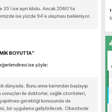
 35’i ise aşırı kilolu. Ancak 2060’ta
1
mizde ise yüzde 94’e ulaşması bekleniyor.
S
EMİK BOYUTTA"
ğerlendiresi ise şöyle:
rtık dünyada. Bunu anne karnından başlayıp
sonuçları ile doktorlar, sağlık otoriteleri,
r yapılması gerektiği konusunda da
si, bir uygulama geliştirilecek. Obezitede