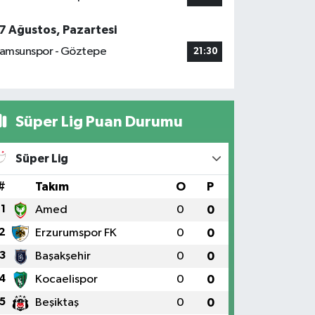
7 Ağustos, Pazartesi
amsunspor - Göztepe
21:30
Süper Lig Puan Durumu
Süper Lig
#
Takım
O
P
1
Amed
0
0
2
Erzurumspor FK
0
0
3
Başakşehir
0
0
4
Kocaelispor
0
0
5
Beşiktaş
0
0