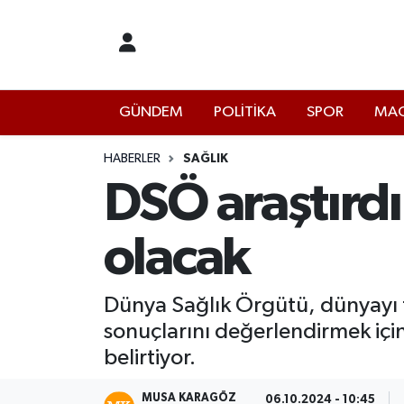
İstanbul Nöbetçi Eczaneler
GÜNDEM
POLİTİKA
SPOR
MAG
İstanbul Hava Durumu
İstanbul Namaz Vakitleri
HABERLER
SAĞLIK
DSÖ araştırdı
İstanbul Trafik Yoğunluk Haritası
olacak
Süper Lig Puan Durumu ve Fikstür
Tüm Manşetler
Dünya Sağlık Örgütü, dünyayı te
sonuçlarını değerlendirmek içi
Son Dakika Haberleri
belirtiyor.
Haber Arşivi
MUSA KARAGÖZ
06.10.2024 - 10:45