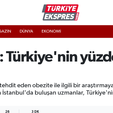
AZİN
DÜNYA
EKONOMİ
: Türkiye'nin yüz
hdit eden obezite ile ilgili bir araştırmay
n İstanbul'da buluşan uzmanlar, Türkiye'n
26
3 DK