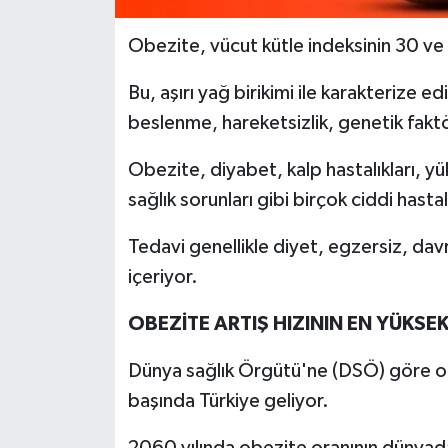
Obezite, vücut kütle indeksinin 30 ve
Bu, aşırı yağ birikimi ile karakterize ed
beslenme, hareketsizlik, genetik faktörl
Obezite, diyabet, kalp hastalıkları, yü
sağlık sorunları gibi birçok ciddi hastalı
Tedavi genellikle diyet, egzersiz, dav
içeriyor.
OBEZİTE ARTIŞ HIZININ EN YÜKSE
Dünya sağlık Örgütü'ne (DSÖ) göre obe
başında Türkiye geliyor.
2060 yılında obezite oranının dünyad