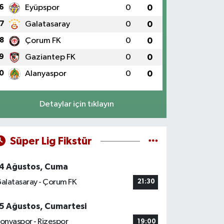
6
Eyüpspor
0
0
7
Galatasaray
0
0
8
Çorum FK
0
0
9
Gaziantep FK
0
0
0
Alanyaspor
0
0
Detaylar için tıklayın
Süper Lig Fikstür
4 Ağustos, Cuma
alatasaray - Çorum FK
21:30
5 Ağustos, Cumartesi
onyaspor - Rizespor
19:00