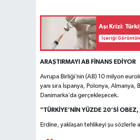
Aşı Krizi: Türk
İçeriği Görüntül
ARAŞTIRMAYI AB FİNANS EDİYOR
Avrupa Birliği’nin (AB) 10 milyon eurol
yanı sıra İspanya, Polonya, Almanya, B
Danimarka’da gerçekleşecek.
"TÜRKİYE’NİN YÜZDE 20’Sİ OBEZ, Y
Erdine, yaklaşan tehlikeyi şu sözlerle a