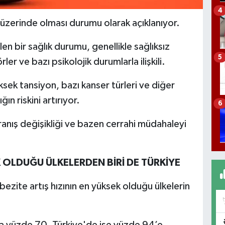
4
 üzerinde olması durumu olarak açıklanıyor.
ilen bir sağlık durumu, genellikle sağlıksız
5
er ve bazı psikolojik durumlarla ilişkili.
ksek tansiyon, bazı kanser türleri ve diğer
ğın riskini artırıyor.
6
ranış değişikliği ve bazen cerrahi müdahaleyi
K OLDUĞU ÜLKELERDEN BİRİ DE TÜRKİYE
zite artış hızının en yüksek olduğu ülkelerin
a yüzde 70, Türkiye'de ise yüzde 94’e