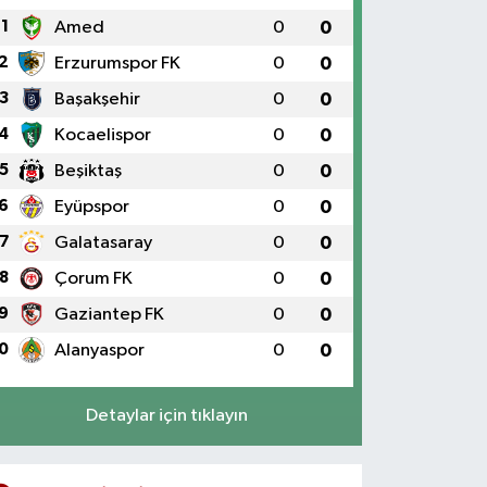
1
Amed
0
0
2
Erzurumspor FK
0
0
3
Başakşehir
0
0
4
Kocaelispor
0
0
5
Beşiktaş
0
0
6
Eyüpspor
0
0
7
Galatasaray
0
0
8
Çorum FK
0
0
9
Gaziantep FK
0
0
0
Alanyaspor
0
0
Detaylar için tıklayın