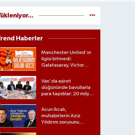
ükleniyor...
Trend Haberler
Manchester United'ın
ilgisi bitmedi:
Galatasaray, Victor
Osimhen'le ilgili kararını
verdi
Van'da aşiret
düğününde bavullarla
para taşıdılar: 20 milyon
lira para, kilolarla altın
Acun Ilıcalı,
muhabirlerin Aziz
Yıldırım sorusunu
yanıtsız bıraktı