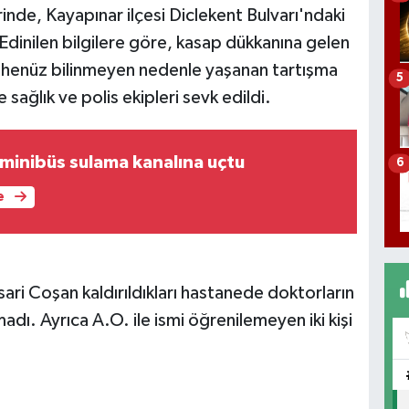
nde, Kayapınar ilçesi Diclekent Bulvarı'ndaki
dinilen bilgilere göre, kasap dükkanına gelen
da henüz bilinmeyen nedenle yaşanan tartışma
5
 sağlık ve polis ekipleri sevk edildi.
 minibüs sulama kanalına uçtu
6
e
ri Coşan kaldırıldıkları hastanede doktorların
ı. Ayrıca A.O. ile ismi öğrenilemeyen iki kişi