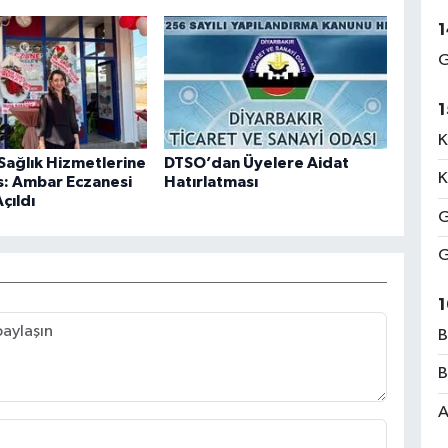
1
G
1
K
 Sağlık Hizmetlerine
DTSO’dan Üyelere Aidat
K
s: Ambar Eczanesi
Hatırlatması
çıldı
G
G
1
B
B
A