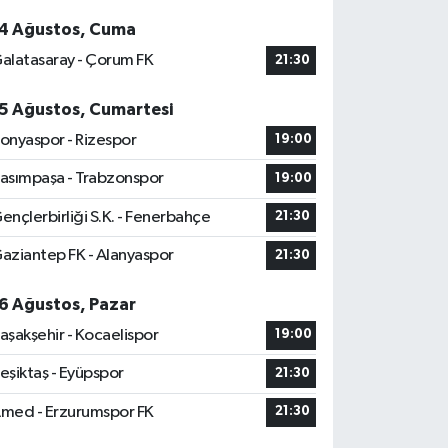
4 Ağustos, Cuma
alatasaray - Çorum FK
21:30
5 Ağustos, Cumartesi
onyaspor - Rizespor
19:00
asımpaşa - Trabzonspor
19:00
ençlerbirliği S.K. - Fenerbahçe
21:30
aziantep FK - Alanyaspor
21:30
6 Ağustos, Pazar
aşakşehir - Kocaelispor
19:00
eşiktaş - Eyüpspor
21:30
med - Erzurumspor FK
21:30