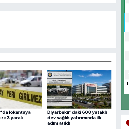
1
r’da lokantaya
Diyarbakır'daki 600 yataklı
ırı: 3 yaralı
dev sağlık yatırımında ilk
adım atıldı