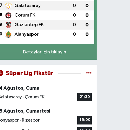
7
Galatasaray
0
0
8
Çorum FK
0
0
9
Gaziantep FK
0
0
0
Alanyaspor
0
0
Detaylar için tıklayın
Süper Lig Fikstür
4 Ağustos, Cuma
alatasaray - Çorum FK
21:30
5 Ağustos, Cumartesi
onyaspor - Rizespor
19:00