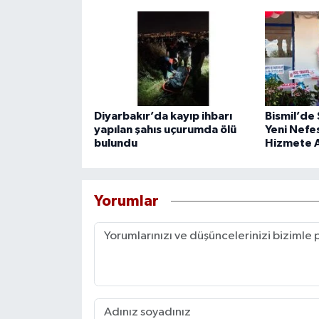
Diyarbakır’da kayıp ihbarı
Bismil’de
yapılan şahıs uçurumda ölü
Yeni Nefe
bulundu
Hizmete A
Yorumlar