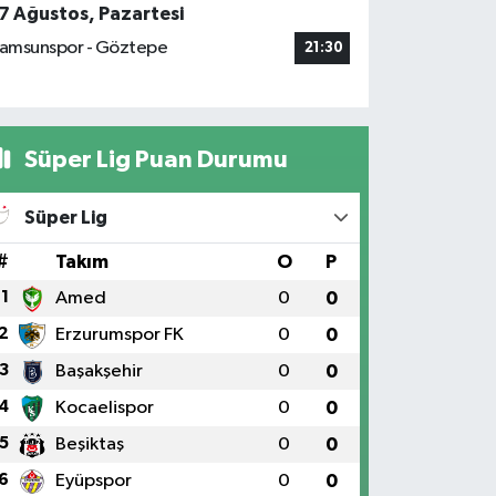
7 Ağustos, Pazartesi
amsunspor - Göztepe
21:30
Süper Lig Puan Durumu
Süper Lig
#
Takım
O
P
1
Amed
0
0
2
Erzurumspor FK
0
0
3
Başakşehir
0
0
4
Kocaelispor
0
0
5
Beşiktaş
0
0
6
Eyüpspor
0
0