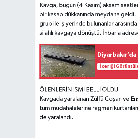
Kavga, bugün (4 Kasım) akşam saatleri
bir kasap dükkanında meydana geldi. E
grup ile iş yerinde bulunanlar arasın
silahlı kavgaya dönüştü. İhbarla adrese
Diyarbakır’da
İçeriği Görüntül
ÖLENLERİN İSMİ BELLİ OLDU
Kavgada yaralanan Zülfü Coşan ve Ensa
tüm müdahalelerine rağmen kurtarılamad
de yaralandı.