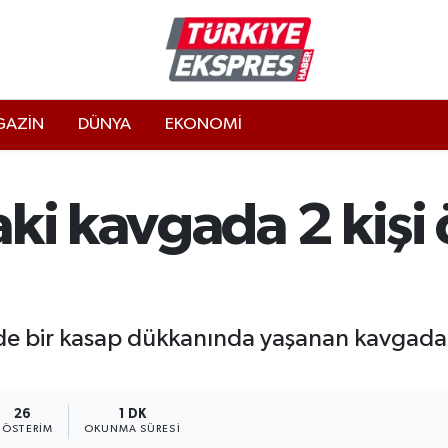
AZİN
DÜNYA
EKONOMİ
ki kavgada 2 kişi ö
de bir kasap dükkanında yaşanan kavgada 2 k
26
1 DK
ÖSTERIM
OKUNMA SÜRESI