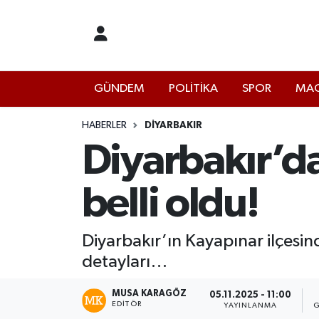
İstanbul Nöbetçi Eczaneler
GÜNDEM
POLİTİKA
SPOR
MAG
İstanbul Hava Durumu
İstanbul Namaz Vakitleri
HABERLER
DIYARBAKIR
Diyarbakır’da
İstanbul Trafik Yoğunluk Haritası
belli oldu!
Süper Lig Puan Durumu ve Fikstür
Tüm Manşetler
Diyarbakır’ın Kayapınar ilçesin
detayları…
Son Dakika Haberleri
MUSA KARAGÖZ
05.11.2025 - 11:00
EDITÖR
Haber Arşivi
YAYINLANMA
G