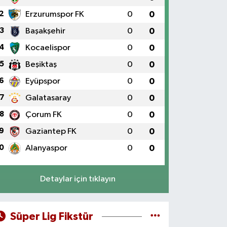
2
Erzurumspor FK
0
0
3
Başakşehir
0
0
4
Kocaelispor
0
0
5
Beşiktaş
0
0
6
Eyüpspor
0
0
7
Galatasaray
0
0
8
Çorum FK
0
0
9
Gaziantep FK
0
0
0
Alanyaspor
0
0
Detaylar için tıklayın
Süper Lig Fikstür