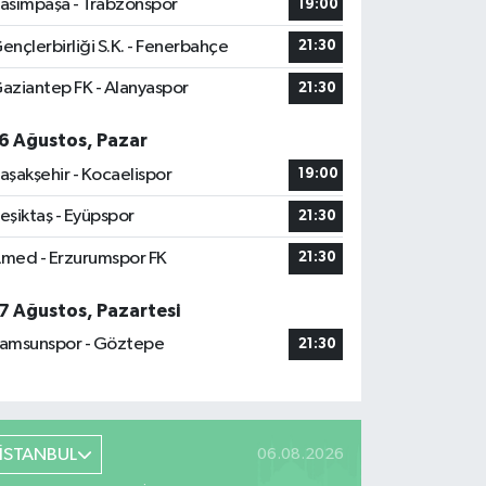
asımpaşa - Trabzonspor
19:00
ençlerbirliği S.K. - Fenerbahçe
21:30
aziantep FK - Alanyaspor
21:30
6 Ağustos, Pazar
aşakşehir - Kocaelispor
19:00
eşiktaş - Eyüpspor
21:30
med - Erzurumspor FK
21:30
7 Ağustos, Pazartesi
amsunspor - Göztepe
21:30
İSTANBUL
06.08.2026