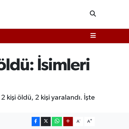
ldü: İsimleri
işi öldü, 2 kişi yaralandı. İşte
-
+
A
A