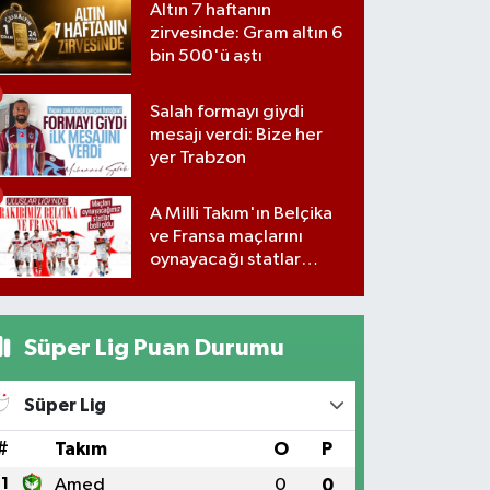
Altın 7 haftanın
zirvesinde: Gram altın 6
bin 500'ü aştı
Salah formayı giydi
mesajı verdi: Bize her
yer Trabzon
A Milli Takım'ın Belçika
ve Fransa maçlarını
oynayacağı statlar
açıklandı
Süper Lig Puan Durumu
Süper Lig
#
Takım
O
P
1
Amed
0
0