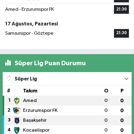
Amed - Erzurumspor FK
21:30
17 Ağustos, Pazartesi
Samsunspor - Göztepe
21:30
Süper Lig Puan Durumu
Süper Lig
#
Takım
O
P
1
Amed
0
0
2
Erzurumspor FK
0
0
3
Başakşehir
0
0
4
Kocaelispor
0
0