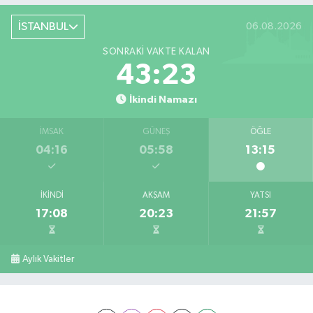
İSTANBUL
06.08.2026
SONRAKI VAKTE KALAN
43:22
İkindi Namazı
İMSAK
GÜNEŞ
ÖĞLE
04:16
05:58
13:15
İKINDI
AKŞAM
YATSI
17:08
20:23
21:57
Aylık Vakitler