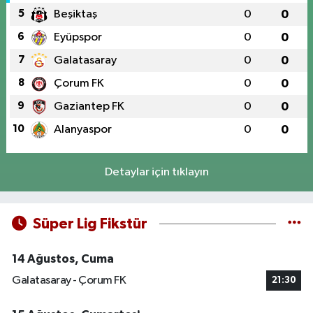
5
Beşiktaş
0
0
6
Eyüpspor
0
0
7
Galatasaray
0
0
8
Çorum FK
0
0
9
Gaziantep FK
0
0
10
Alanyaspor
0
0
Detaylar için tıklayın
Süper Lig Fikstür
14 Ağustos, Cuma
Galatasaray - Çorum FK
21:30