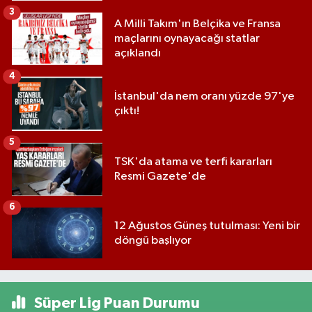
3
A Milli Takım'ın Belçika ve Fransa
maçlarını oynayacağı statlar
açıklandı
4
İstanbul'da nem oranı yüzde 97'ye
çıktı!
5
TSK'da atama ve terfi kararları
Resmi Gazete'de
6
12 Ağustos Güneş tutulması: Yeni bir
döngü başlıyor
Süper Lig Puan Durumu