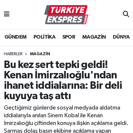
İstanbul Nöbetçi Eczaneler
GÜNDEM
POLİTİKA
SPOR
MAGAZİN
DÜNYA
İstanbul Hava Durumu
İstanbul Namaz Vakitleri
HABERLER
MAGAZİN
Bu kez sert tepki geldi!
İstanbul Trafik Yoğunluk Haritası
Kenan İmirzalıoğlu'ndan
Süper Lig Puan Durumu ve Fikstür
ihanet iddialarına: Bir deli
kuyuya taş attı
Tüm Manşetler
Geçtiğimiz günlerde sosyal medyada aldatma
Son Dakika Haberleri
iddialarıyla anılan Sinem Kobal ile Kenan
İmirzalıoğlu çiftinden konuya ilişkin açıklama geldi.
Haber Arşivi
Sarmaş dolaş basın ekibine açıklama yapan