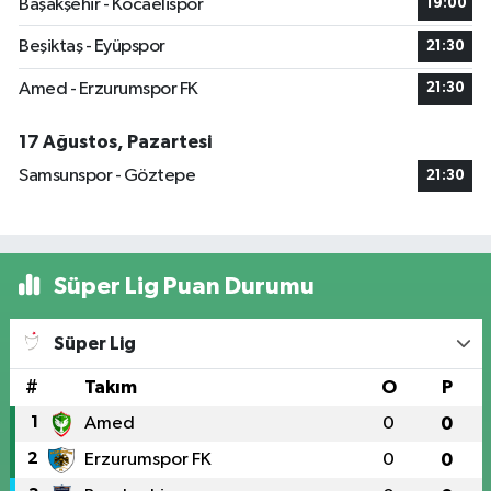
Başakşehir - Kocaelispor
19:00
Beşiktaş - Eyüpspor
21:30
Amed - Erzurumspor FK
21:30
17 Ağustos, Pazartesi
Samsunspor - Göztepe
21:30
Süper Lig Puan Durumu
Süper Lig
#
Takım
O
P
1
Amed
0
0
2
Erzurumspor FK
0
0