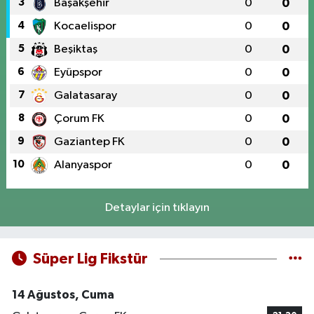
3
Başakşehir
0
0
4
Kocaelispor
0
0
5
Beşiktaş
0
0
6
Eyüpspor
0
0
7
Galatasaray
0
0
8
Çorum FK
0
0
9
Gaziantep FK
0
0
10
Alanyaspor
0
0
Detaylar için tıklayın
Süper Lig Fikstür
14 Ağustos, Cuma