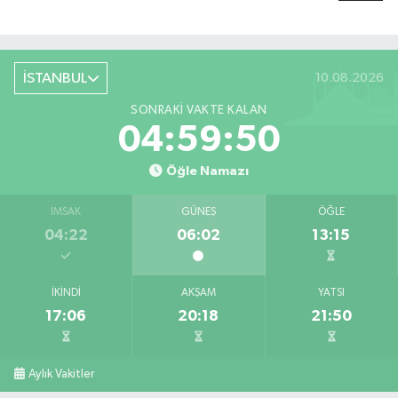
İSTANBUL
10.08.2026
SONRAKI VAKTE KALAN
04:59:49
Öğle Namazı
İMSAK
GÜNEŞ
ÖĞLE
04:22
06:02
13:15
İKINDI
AKŞAM
YATSI
17:06
20:18
21:50
Aylık Vakitler