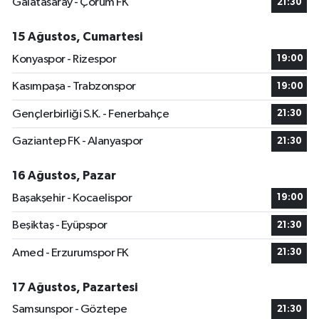
Galatasaray - Çorum FK
21:30
15 Ağustos, Cumartesi
Konyaspor - Rizespor
19:00
Kasımpaşa - Trabzonspor
19:00
Gençlerbirliği S.K. - Fenerbahçe
21:30
Gaziantep FK - Alanyaspor
21:30
16 Ağustos, Pazar
Başakşehir - Kocaelispor
19:00
Beşiktaş - Eyüpspor
21:30
Amed - Erzurumspor FK
21:30
17 Ağustos, Pazartesi
Samsunspor - Göztepe
21:30