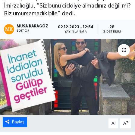
İmirzalıoğlu, “Siz bunu ciddiye almadınız değil mi?
Biz umursamadık bile” dedi.
MUSA KARAGÖZ
02.12.2023 - 12:54
28
EDITÖR
YAYINLANMA
GÖSTERIM
Paylaş
-
+
A
A