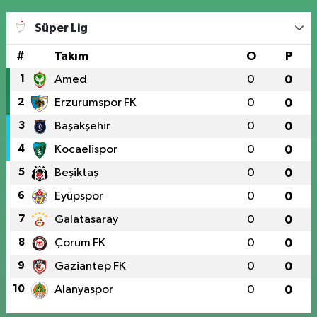
Süper Lig
#
Takım
O
P
1
Amed
0
0
2
Erzurumspor FK
0
0
3
Başakşehir
0
0
4
Kocaelispor
0
0
5
Beşiktaş
0
0
6
Eyüpspor
0
0
7
Galatasaray
0
0
8
Çorum FK
0
0
9
Gaziantep FK
0
0
10
Alanyaspor
0
0