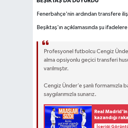
BEŞİKTAŞ DA DUYURDU
Fenerbahçe'nin ardından transfere iliş
Beşiktaş'ın açıklamasında şu ifadelere 
Profesyonel futbolcu Cengiz Ünde
alma opsiyonlu geçici transferi h
varılmıştır.
Cengiz Ünder’e şanlı formamızla ba
saygılarımızla sunarız.
Real Madrid'in
kazandığı rakam
İçeriği Görünt