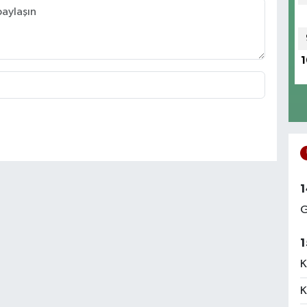
1
1
G
1
K
K