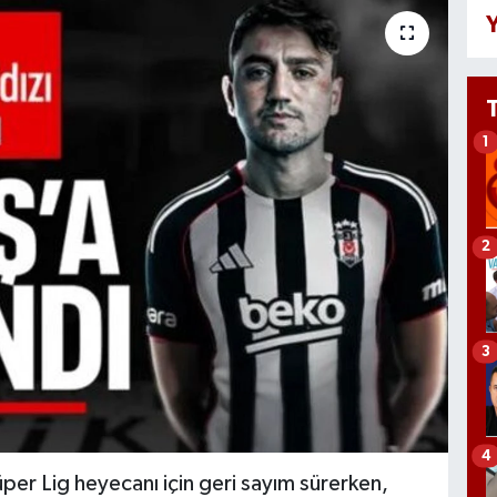
Y
1
2
3
4
üper Lig heyecanı için geri sayım sürerken,