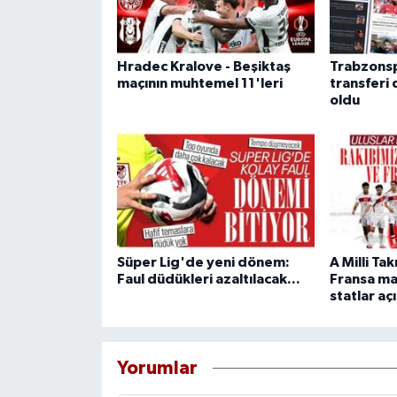
Hradec Kralove - Beşiktaş
Trabzonsp
maçının muhtemel 11'leri
transfer
oldu
Süper Lig'de yeni dönem:
A Milli Ta
Faul düdükleri azaltılacak...
Fransa ma
statlar aç
Yorumlar