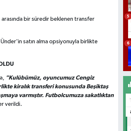
.
5
rasında bir süredir beklenen transfer
der'in satın alma opsiyonuyla birlikte
6
 OLDU
da,
"Kulübümüz, oyuncumuz Cengiz
likte kiralık transferi konusunda Beşiktaş
aşmaya varmıştır. Futbolcumuza sakatlıktan
r verildi.