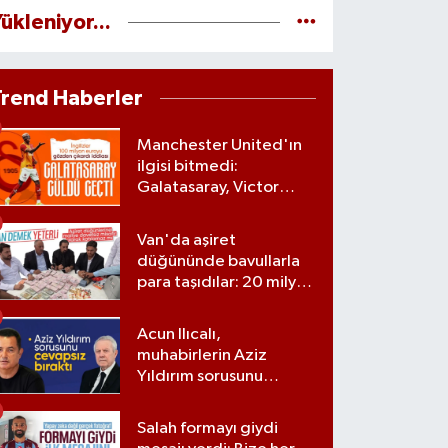
ükleniyor...
Trend Haberler
Manchester United'ın
ilgisi bitmedi:
Galatasaray, Victor
Osimhen'le ilgili kararını
verdi
Van'da aşiret
düğününde bavullarla
para taşıdılar: 20 milyon
lira para, kilolarla altın
Acun Ilıcalı,
muhabirlerin Aziz
Yıldırım sorusunu
yanıtsız bıraktı
Salah formayı giydi