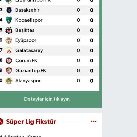
Erzurumspor FK
0
0
3
Başakşehir
0
0
4
Kocaelispor
0
0
5
Beşiktaş
0
0
6
Eyüpspor
0
0
7
Galatasaray
0
0
8
Çorum FK
0
0
9
Gaziantep FK
0
0
0
Alanyaspor
0
0
Detaylar için tıklayın
Süper Lig Fikstür