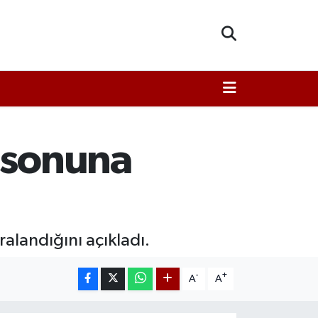
n sonuna
alandığını açıkladı.
-
+
A
A