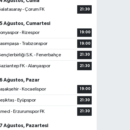
4 Ağustos, Cuma
alatasaray - Çorum FK
21:30
5 Ağustos, Cumartesi
onyaspor - Rizespor
19:00
asımpaşa - Trabzonspor
19:00
ençlerbirliği S.K. - Fenerbahçe
21:30
aziantep FK - Alanyaspor
21:30
6 Ağustos, Pazar
aşakşehir - Kocaelispor
19:00
eşiktaş - Eyüpspor
21:30
med - Erzurumspor FK
21:30
7 Ağustos, Pazartesi