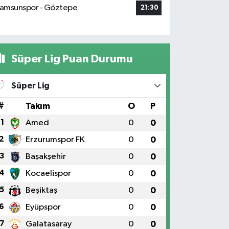
amsunspor - Göztepe
21:30
Süper Lig Puan Durumu
Süper Lig
#
Takım
O
P
1
Amed
0
0
2
Erzurumspor FK
0
0
3
Başakşehir
0
0
4
Kocaelispor
0
0
5
Beşiktaş
0
0
6
Eyüpspor
0
0
7
Galatasaray
0
0