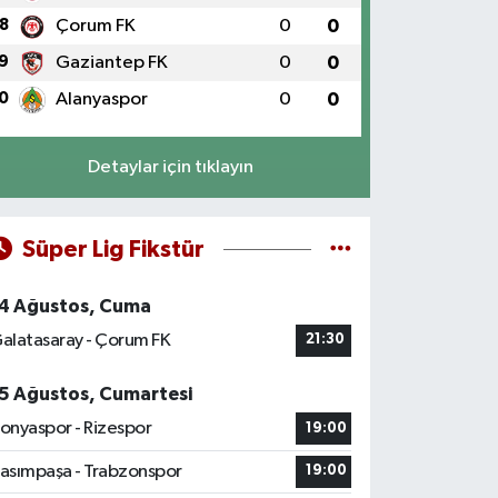
8
Çorum FK
0
0
9
Gaziantep FK
0
0
0
Alanyaspor
0
0
Detaylar için tıklayın
Süper Lig Fikstür
4 Ağustos, Cuma
alatasaray - Çorum FK
21:30
5 Ağustos, Cumartesi
onyaspor - Rizespor
19:00
asımpaşa - Trabzonspor
19:00