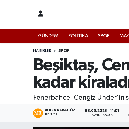
İstanbul Nöbetçi Eczaneler
GÜNDEM
POLİTİKA
SPOR
MAG
İstanbul Hava Durumu
İstanbul Namaz Vakitleri
HABERLER
SPOR
Beşiktaş, Ce
İstanbul Trafik Yoğunluk Haritası
kadar kiralad
Süper Lig Puan Durumu ve Fikstür
Tüm Manşetler
Fenerbahçe, Cengiz Ünder'in sat
Son Dakika Haberleri
MUSA KARAGÖZ
08.09.2025 - 11:01
EDITÖR
YAYINLANMA
Haber Arşivi