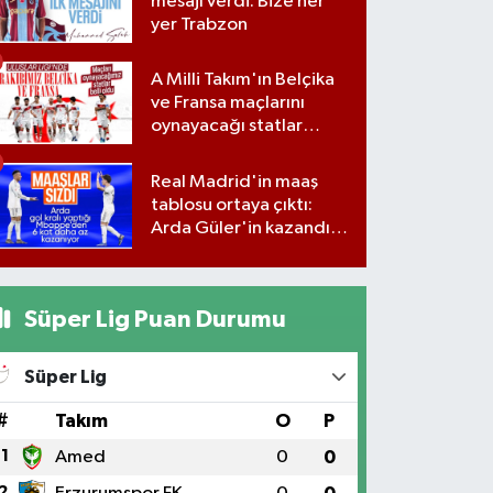
mesajı verdi: Bize her
yer Trabzon
A Milli Takım'ın Belçika
ve Fransa maçlarını
oynayacağı statlar
açıklandı
Real Madrid'in maaş
tablosu ortaya çıktı:
Arda Güler'in kazandığı
rakam belli oldu...
Süper Lig Puan Durumu
Süper Lig
#
Takım
O
P
1
Amed
0
0
2