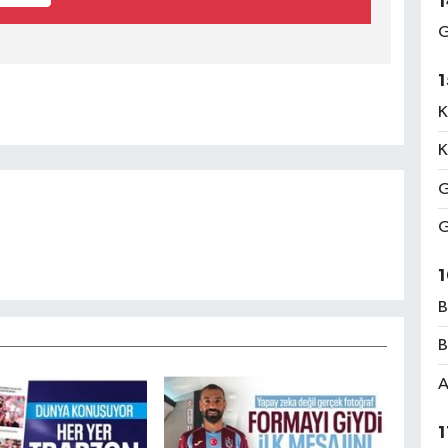
1
G
1
K
K
G
G
1
B
B
A
1