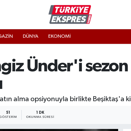
AZİN
DÜNYA
EKONOMİ
ngiz Ünder'i sezo
ı
ın alma opsiyonuyla birlikte Beşiktaş'a kir
51
1 DK
GÖSTERIM
OKUNMA SÜRESI