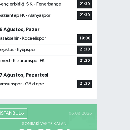
ençlerbirliği S.K. - Fenerbahçe
21:30
aziantep FK - Alanyaspor
21:30
6 Ağustos, Pazar
aşakşehir - Kocaelispor
19:00
eşiktaş - Eyüpspor
21:30
med - Erzurumspor FK
21:30
7 Ağustos, Pazartesi
amsunspor - Göztepe
21:30
İSTANBUL
06.08.2026
SONRAKI VAKTE KALAN