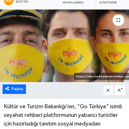
EDITÖR
YAYINLANMA
GÖSTERIM
Paylaş
-
+
A
A
Kültür ve Turizm Bakanlığı’nın, "Go Türkiye" isimli
seyahat rehberi platformunun yabancı turistler
için hazırladığı tanıtım sosyal medyadan