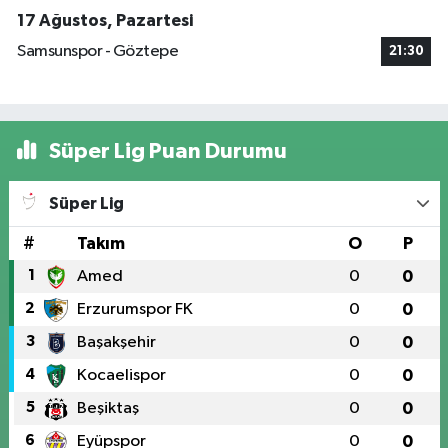
17 Ağustos, Pazartesi
Samsunspor - Göztepe
21:30
Süper Lig Puan Durumu
Süper Lig
#
Takım
O
P
1
Amed
0
0
2
Erzurumspor FK
0
0
3
Başakşehir
0
0
4
Kocaelispor
0
0
5
Beşiktaş
0
0
6
Eyüpspor
0
0