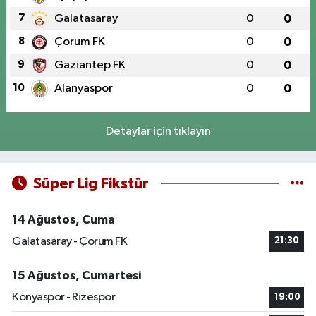
7
Galatasaray
0
0
8
Çorum FK
0
0
9
Gaziantep FK
0
0
10
Alanyaspor
0
0
Detaylar için tıklayın
Süper Lig Fikstür
14 Ağustos, Cuma
Galatasaray - Çorum FK
21:30
15 Ağustos, Cumartesi
Konyaspor - Rizespor
19:00