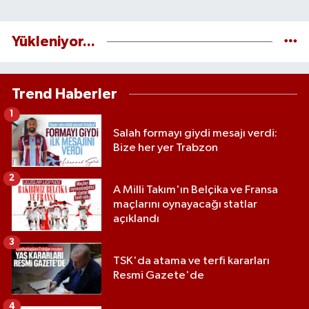
Yükleniyor...
Trend Haberler
1
Salah formayı giydi mesajı verdi:
Bize her yer Trabzon
2
A Milli Takım'ın Belçika ve Fransa
maçlarını oynayacağı statlar
açıklandı
3
TSK'da atama ve terfi kararları
Resmi Gazete'de
4