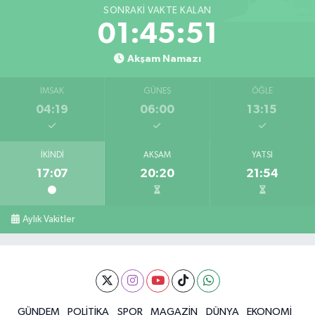
SONRAKI VAKTE KALAN
01:45:51
Akşam Namazı
İMSAK
GÜNEŞ
ÖĞLE
04:19
06:00
13:15
İKINDI
AKŞAM
YATSI
17:07
20:20
21:54
Aylık Vakitler
GÜNDEM
POLİTİKA
SPOR
MAGAZİN
DÜNYA
EKONOMİ