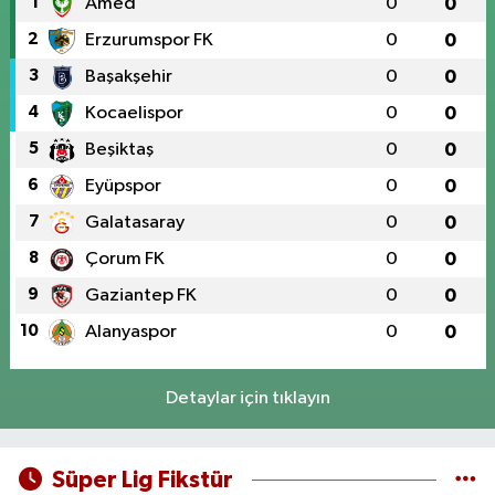
1
Amed
0
0
2
Erzurumspor FK
0
0
3
Başakşehir
0
0
4
Kocaelispor
0
0
5
Beşiktaş
0
0
6
Eyüpspor
0
0
7
Galatasaray
0
0
8
Çorum FK
0
0
9
Gaziantep FK
0
0
10
Alanyaspor
0
0
Detaylar için tıklayın
Süper Lig Fikstür