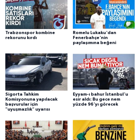
Trabzonspor kombine
Romelu Lukaku'dan
rekorunu kırdı
Fenerbahçe'nin
paylaşımına beğeni
Sigorta Tahkim
Eyyam-ı bahur İstanbul'u
Komisyonuna yapılacak
esir aldı: Bu gece nem
başvurular için
yüzde 96'yı görecek
"uyuşmazlık" uyarısı