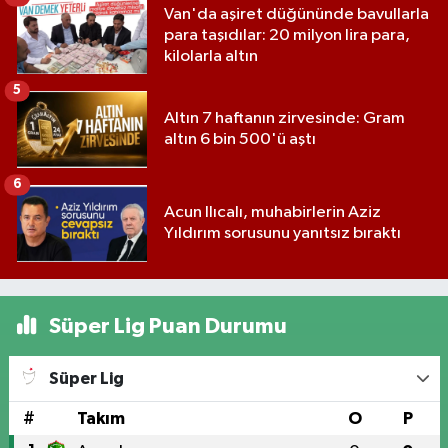
Van'da aşiret düğününde bavullarla
para taşıdılar: 20 milyon lira para,
kilolarla altın
5
Altın 7 haftanın zirvesinde: Gram
altın 6 bin 500'ü aştı
6
Acun Ilıcalı, muhabirlerin Aziz
Yıldırım sorusunu yanıtsız bıraktı
Süper Lig Puan Durumu
Süper Lig
#
Takım
O
P