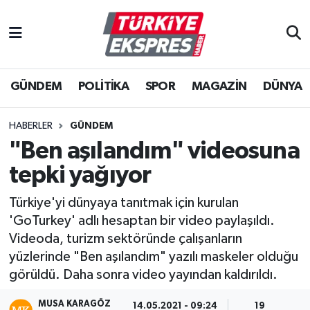
İstanbul Nöbetçi Eczaneler
GÜNDEM
POLİTİKA
SPOR
MAGAZİN
DÜNYA
İstanbul Hava Durumu
İstanbul Namaz Vakitleri
HABERLER
GÜNDEM
"Ben aşılandım" videosuna
İstanbul Trafik Yoğunluk Haritası
tepki yağıyor
Süper Lig Puan Durumu ve Fikstür
Türkiye'yi dünyaya tanıtmak için kurulan
'GoTurkey' adlı hesaptan bir video paylaşıldı.
Tüm Manşetler
Videoda, turizm sektöründe çalışanların
yüzlerinde "Ben aşılandım" yazılı maskeler olduğu
Son Dakika Haberleri
görüldü. Daha sonra video yayından kaldırıldı.
Haber Arşivi
MUSA KARAGÖZ
14.05.2021 - 09:24
19