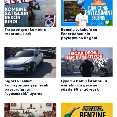
Trabzonspor kombine
Romelu Lukaku'dan
rekorunu kırdı
Fenerbahçe'nin
paylaşımına beğeni
Sigorta Tahkim
Eyyam-ı bahur İstanbul'u
Komisyonuna yapılacak
esir aldı: Bu gece nem
başvurular için
yüzde 96'yı görecek
"uyuşmazlık" uyarısı