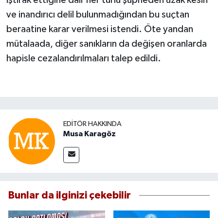
iştirak ettiğine dair her türlü şüpheden uzak kesin
ve inandırıcı delil bulunmadığından bu suçtan
beraatine karar verilmesi istendi. Öte yandan
mütalaada, diğer sanıkların da değişen oranlarda
hapisle cezalandırılmaları talep edildi.
EDITÖR HAKKINDA
Musa Karagöz
Bunlar da ilginizi çekebilir