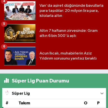
4
Van'da aşiret düğününde bavullarla
para taşıdılar: 20 milyon lira para,
kilolarla altın
5
Altın 7 haftanın zirvesinde: Gram
altın 6 bin 500'ü aştı
6
Acun Ilıcalı, muhabirlerin Aziz
Yıldırım sorusunu yanıtsız bıraktı
Süper Lig Puan Durumu
Süper Lig
#
Takım
O
P