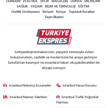
GÜNDEM
POLİTİKA
SPOR
MAGAZİN
DÜNYA
EKONOMİ
SAĞLIK
YAŞAM
BİLİM VE TEKNOLOJİ
EĞİTİM
Gizlilik Sözleşmesi
İletişim
Künye
Topluluk Kuralları
Yayın İlkeleri
turkiyeekspreshabercom, yepyeni temasıyla sizleri
buluştururken, sadelik ve modernizmi bir araya getiriyor.
Şatafattan kaçınıyor ve insanlara haber okuyabilecekleri bir
altyapı sunuyor.
İstanbul Nöbetçi Eczaneler
İstanbul Hava Durumu
İstanbul Namaz Vakitleri
İstanbul Trafik Yoğunluk
Haritası