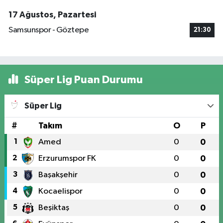
17 Ağustos, Pazartesi
Samsunspor - Göztepe
21:30
Süper Lig Puan Durumu
Süper Lig
#
Takım
O
P
1
Amed
0
0
2
Erzurumspor FK
0
0
3
Başakşehir
0
0
4
Kocaelispor
0
0
5
Beşiktaş
0
0