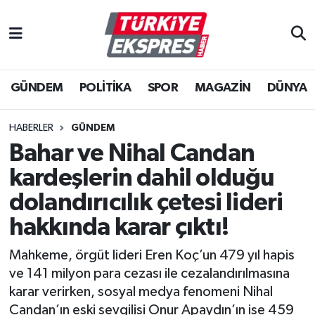
İstanbul Nöbetçi Eczaneler
GÜNDEM
POLİTİKA
SPOR
MAGAZİN
DÜNYA
İstanbul Hava Durumu
İstanbul Namaz Vakitleri
HABERLER
GÜNDEM
Bahar ve Nihal Candan
İstanbul Trafik Yoğunluk Haritası
kardeşlerin dahil olduğu
Süper Lig Puan Durumu ve Fikstür
dolandırıcılık çetesi lideri
hakkında karar çıktı!
Tüm Manşetler
Mahkeme, örgüt lideri Eren Koç’un 479 yıl hapis
Son Dakika Haberleri
ve 141 milyon para cezası ile cezalandırılmasına
karar verirken, sosyal medya fenomeni Nihal
Haber Arşivi
Candan’ın eski sevgilisi Onur Apaydın’ın ise 459