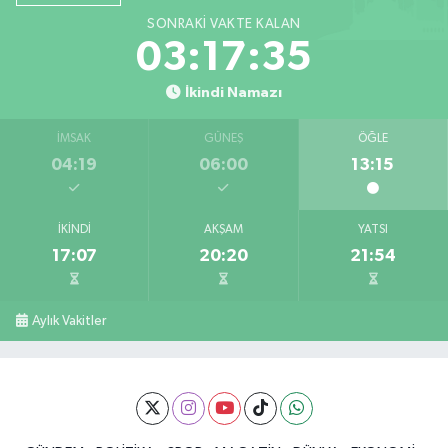
SONRAKI VAKTE KALAN
03:17:34
İkindi Namazı
İMSAK
GÜNEŞ
ÖĞLE
04:19
06:00
13:15
İKINDI
AKŞAM
YATSI
17:07
20:20
21:54
Aylık Vakitler