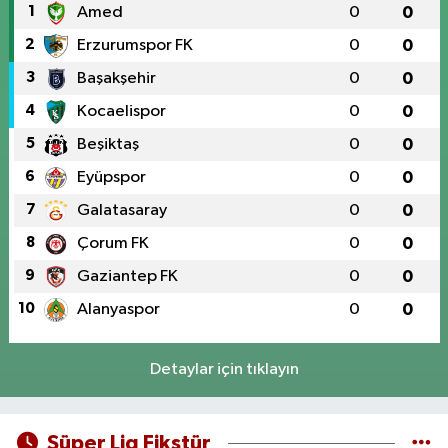
1
Amed
0
0
2
Erzurumspor FK
0
0
3
Başakşehir
0
0
4
Kocaelispor
0
0
5
Beşiktaş
0
0
6
Eyüpspor
0
0
7
Galatasaray
0
0
8
Çorum FK
0
0
9
Gaziantep FK
0
0
10
Alanyaspor
0
0
Detaylar için tıklayın
Süper Lig Fikstür