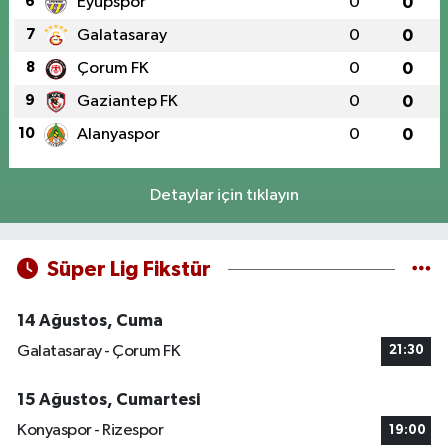
6
Eyüpspor
0
0
7
Galatasaray
0
0
8
Çorum FK
0
0
9
Gaziantep FK
0
0
10
Alanyaspor
0
0
Detaylar için tıklayın
Süper Lig Fikstür
14 Ağustos, Cuma
Galatasaray - Çorum FK
21:30
15 Ağustos, Cumartesi
Konyaspor - Rizespor
19:00