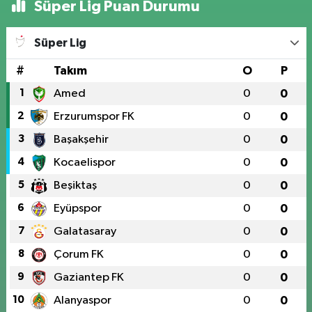
Süper Lig Puan Durumu
Süper Lig
#
Takım
O
P
1
Amed
0
0
2
Erzurumspor FK
0
0
3
Başakşehir
0
0
4
Kocaelispor
0
0
5
Beşiktaş
0
0
6
Eyüpspor
0
0
7
Galatasaray
0
0
8
Çorum FK
0
0
9
Gaziantep FK
0
0
10
Alanyaspor
0
0