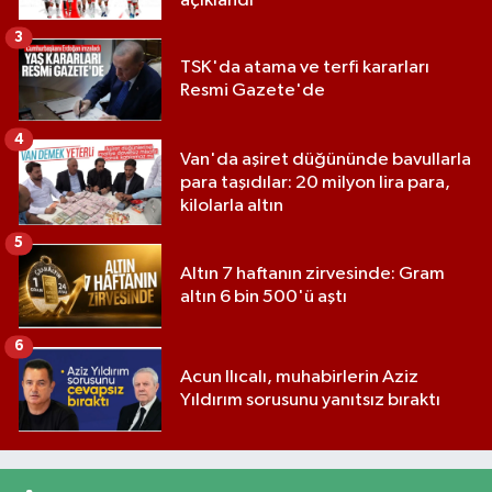
açıklandı
3
TSK'da atama ve terfi kararları
Resmi Gazete'de
4
Van'da aşiret düğününde bavullarla
para taşıdılar: 20 milyon lira para,
kilolarla altın
5
Altın 7 haftanın zirvesinde: Gram
altın 6 bin 500'ü aştı
6
Acun Ilıcalı, muhabirlerin Aziz
Yıldırım sorusunu yanıtsız bıraktı