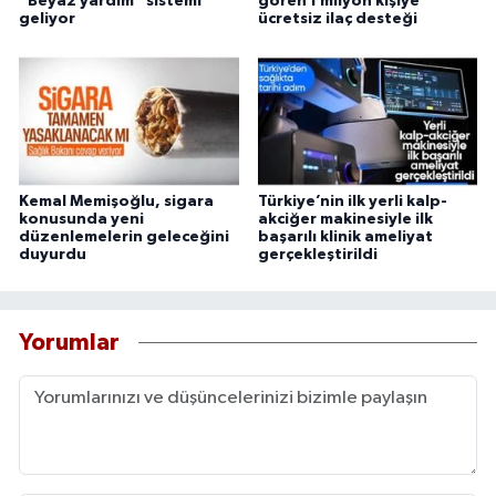
“Beyaz yardım” sistemi
gören 1 milyon kişiye
geliyor
ücretsiz ilaç desteği
Kemal Memişoğlu, sigara
Türkiye’nin ilk yerli kalp-
konusunda yeni
akciğer makinesiyle ilk
düzenlemelerin geleceğini
başarılı klinik ameliyat
duyurdu
gerçekleştirildi
Yorumlar