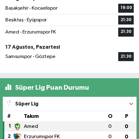
Başakşehir - Kocaelispor
19:00
Beşiktaş - Eyüpspor
21:30
Amed - Erzurumspor FK
21:30
17 Ağustos, Pazartesi
Samsunspor - Göztepe
21:30
Süper Lig Puan Durumu
Süper Lig
#
Takım
O
P
1
Amed
0
0
2
Erzurumspor FK
0
0