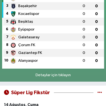
3
Başakşehir
0
0
4
Kocaelispor
0
0
5
Beşiktaş
0
0
6
Eyüpspor
0
0
7
Galatasaray
0
0
8
Çorum FK
0
0
9
Gaziantep FK
0
0
10
Alanyaspor
0
0
Detaylar için tıklayın
Süper Lig Fikstür
14 Ağustos, Cuma