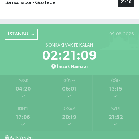
Samsunspor - Göztepe
21:30
İSTANBUL
09.08.2026
SONRAKI VAKTE KALAN
02:21:09
İmsak Namazı
İMSAK
GÜNEŞ
ÖĞLE
04:20
06:01
13:15
İKINDI
AKŞAM
YATSI
17:06
20:19
21:52
Aylık Vakitler