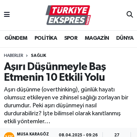
İstanbul Nöbetçi Eczaneler
GÜNDEM
POLİTİKA
SPOR
MAGAZİN
DÜNYA
İstanbul Hava Durumu
İstanbul Namaz Vakitleri
HABERLER
SAĞLIK
Aşırı Düşünmeyle Baş
İstanbul Trafik Yoğunluk Haritası
Etmenin 10 Etkili Yolu
Süper Lig Puan Durumu ve Fikstür
Aşırı düşünme (overthinking), günlük hayatı
olumsuz etkileyen ve zihinsel sağlığı zorlayan bir
Tüm Manşetler
durumdur. Peki aşırı düşünmeyi nasıl
durdurabiliriz? İşte bilimsel olarak kanıtlanmış
Son Dakika Haberleri
etkili yöntemler...
Haber Arşivi
MUSA KARAGÖZ
08.04.2025 - 09:26
27